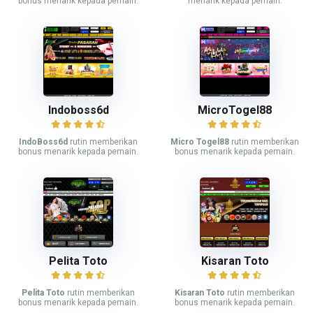
bonus menarik kepada pemain.
menarik kepada pemain.
Indoboss6d
MicroTogel88
IndoBoss6d
rutin memberikan
Micro Togel88
rutin memberikan
bonus menarik kepada pemain.
bonus menarik kepada pemain.
Pelita Toto
Kisaran Toto
Pelita Toto
rutin memberikan
Kisaran Toto
rutin memberikan
bonus menarik kepada pemain.
bonus menarik kepada pemain.