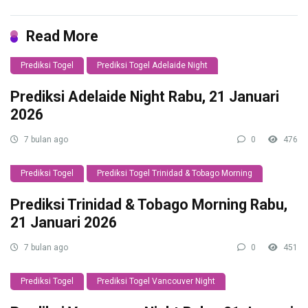
Read More
Prediksi Togel
Prediksi Togel Adelaide Night
Prediksi Adelaide Night Rabu, 21 Januari
2026
7 bulan ago
0
476
Prediksi Togel
Prediksi Togel Trinidad & Tobago Morning
Prediksi Trinidad & Tobago Morning Rabu,
21 Januari 2026
7 bulan ago
0
451
Prediksi Togel
Prediksi Togel Vancouver Night