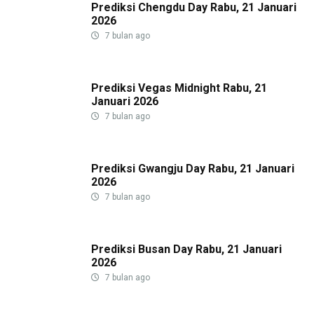
Prediksi Chengdu Day Rabu, 21 Januari
2026
7 bulan ago
Prediksi Vegas Midnight Rabu, 21
Januari 2026
7 bulan ago
Prediksi Gwangju Day Rabu, 21 Januari
2026
7 bulan ago
Prediksi Busan Day Rabu, 21 Januari
2026
7 bulan ago