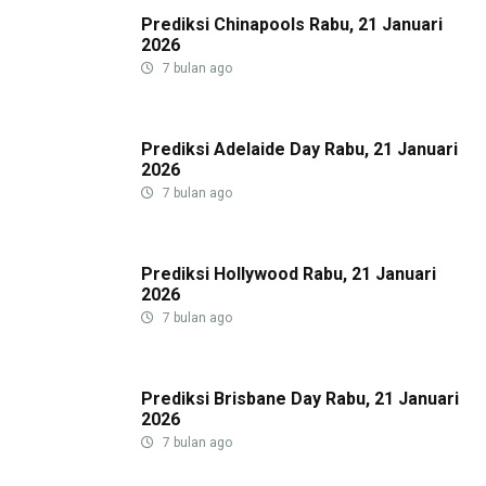
Prediksi Chinapools Rabu, 21 Januari
2026
7 bulan ago
Prediksi Adelaide Day Rabu, 21 Januari
2026
7 bulan ago
Prediksi Hollywood Rabu, 21 Januari
2026
7 bulan ago
Prediksi Brisbane Day Rabu, 21 Januari
2026
7 bulan ago