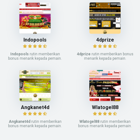
Indopools
4dprize
Indopools
rutin memberikan
4dprize
rutin memberikan bonus
bonus menarik kepada pemain.
menarik kepada pemain.
Angkanet4d
Wlatogel88
Angkanet4d
rutin memberikan
Wlatogel88
rutin memberikan
bonus menarik kepada pemain.
bonus menarik kepada pemain.