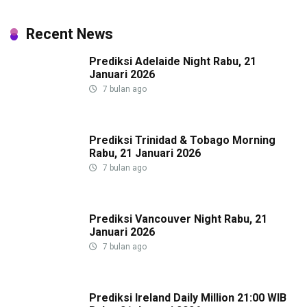
Recent News
Prediksi Adelaide Night Rabu, 21
Januari 2026
7 bulan ago
Prediksi Trinidad & Tobago Morning
Rabu, 21 Januari 2026
7 bulan ago
Prediksi Vancouver Night Rabu, 21
Januari 2026
7 bulan ago
Prediksi Ireland Daily Million 21:00 WIB