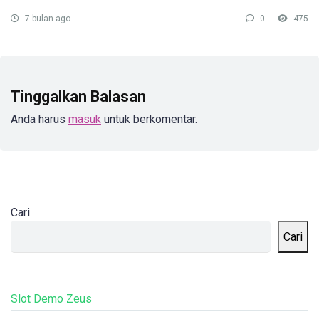
7 bulan ago
0
475
Tinggalkan Balasan
Anda harus
masuk
untuk berkomentar.
Cari
Cari
Slot Demo Zeus