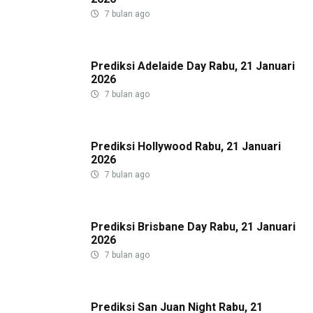
7 bulan ago
Prediksi Adelaide Day Rabu, 21 Januari
2026
7 bulan ago
Prediksi Hollywood Rabu, 21 Januari
2026
7 bulan ago
Prediksi Brisbane Day Rabu, 21 Januari
2026
7 bulan ago
Prediksi San Juan Night Rabu, 21