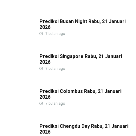
Prediksi Busan Night Rabu, 21 Januari
2026
7 bulan ago
Prediksi Singapore Rabu, 21 Januari
2026
7 bulan ago
Prediksi Colombus Rabu, 21 Januari
2026
7 bulan ago
Prediksi Chengdu Day Rabu, 21 Januari
2026