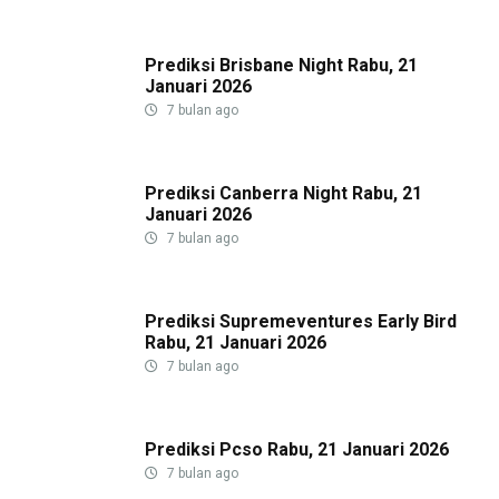
Prediksi Brisbane Night Rabu, 21
Januari 2026
7 bulan ago
Prediksi Canberra Night Rabu, 21
Januari 2026
7 bulan ago
Prediksi Supremeventures Early Bird
Rabu, 21 Januari 2026
7 bulan ago
Prediksi Pcso Rabu, 21 Januari 2026
7 bulan ago