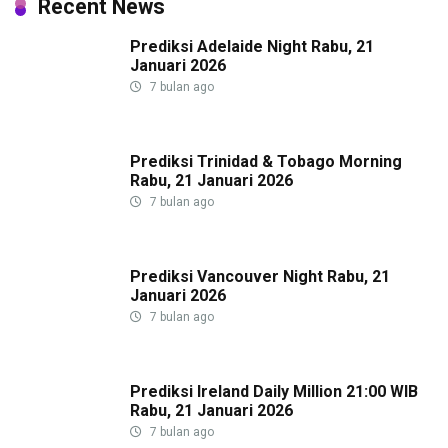
Recent News
Prediksi Adelaide Night Rabu, 21
Januari 2026
7 bulan ago
Prediksi Trinidad & Tobago Morning
Rabu, 21 Januari 2026
7 bulan ago
Prediksi Vancouver Night Rabu, 21
Januari 2026
7 bulan ago
Prediksi Ireland Daily Million 21:00 WIB
Rabu, 21 Januari 2026
7 bulan ago