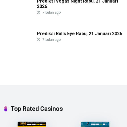
Prediksi Vegas Night Rabu, 21 Januari
2026
7 bulan ago
Prediksi Bulls Eye Rabu, 21 Januari 2026
7 bulan ago
Top Rated Casinos