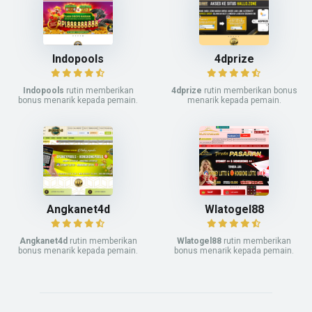
Indopools
4dprize
Indopools
rutin memberikan
4dprize
rutin memberikan bonus
bonus menarik kepada pemain.
menarik kepada pemain.
Angkanet4d
Wlatogel88
Angkanet4d
rutin memberikan
Wlatogel88
rutin memberikan
bonus menarik kepada pemain.
bonus menarik kepada pemain.