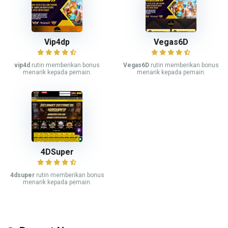
Vip4dp
Vegas6D
vip4d
rutin memberikan bonus
Vegas6D
rutin memberikan bonus
menarik kepada pemain.
menarik kepada pemain.
4DSuper
4dsuper
rutin memberikan bonus
menarik kepada pemain.