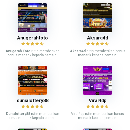
Anugerahtoto
Aksara4d
Anugerah Toto
rutin memberikan
Aksara4d
rutin memberikan bonus
bonus menarik kepada pemain.
menarik kepada pemain.
dunialottery88
Viral4dp
Dunialottery88
rutin memberikan
Viral4dp rutin memberikan bonus
bonus menarik kepada pemain.
menarik kepada pemain.