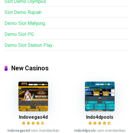
Slot Demo Olympus
Slot Demo Rupiah
Demo Slot Mahjong
Demo Slot PG
Demo Slot Station Play
New Casinos
Indovegas4d
Indo4dpools
Indovegas4d
rutin memberikan
Indo4dpools
rutin memberikan