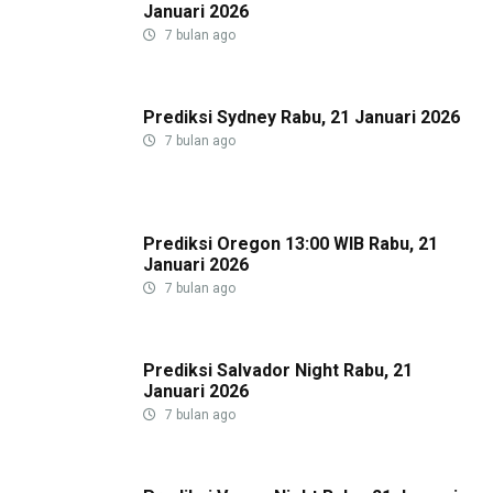
Januari 2026
7 bulan ago
Prediksi Sydney Rabu, 21 Januari 2026
7 bulan ago
Prediksi Oregon 13:00 WIB Rabu, 21
Januari 2026
7 bulan ago
Prediksi Salvador Night Rabu, 21
Januari 2026
7 bulan ago