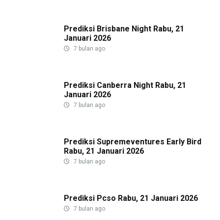
Prediksi Brisbane Night Rabu, 21
Januari 2026
7 bulan ago
Prediksi Canberra Night Rabu, 21
Januari 2026
7 bulan ago
Prediksi Supremeventures Early Bird
Rabu, 21 Januari 2026
7 bulan ago
Prediksi Pcso Rabu, 21 Januari 2026
7 bulan ago