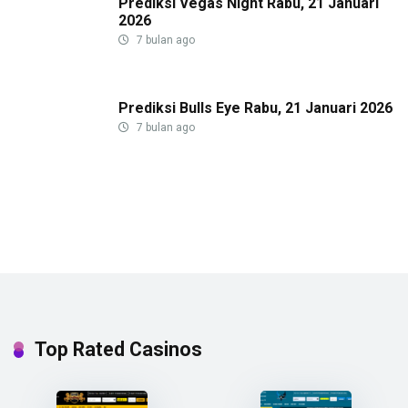
Prediksi Vegas Night Rabu, 21 Januari
2026
7 bulan ago
Prediksi Bulls Eye Rabu, 21 Januari 2026
7 bulan ago
Top Rated Casinos