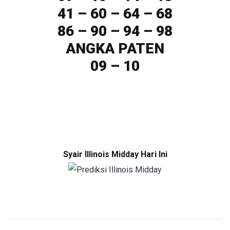
41 – 60 – 64 – 68
86 – 90 – 94 – 98
ANGKA PATEN
09 – 10
Syair Illinois Midday Hari Ini