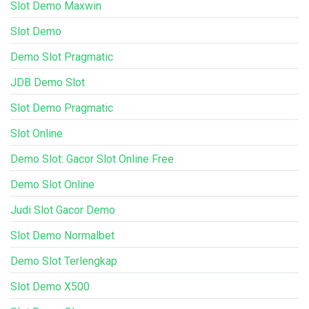
Slot Demo Maxwin
Slot Demo
Demo Slot Pragmatic
JDB Demo Slot
Slot Demo Pragmatic
Slot Online
Demo Slot: Gacor Slot Online Free
Demo Slot Online
Judi Slot Gacor Demo
Slot Demo Normalbet
Demo Slot Terlengkap
Slot Demo X500