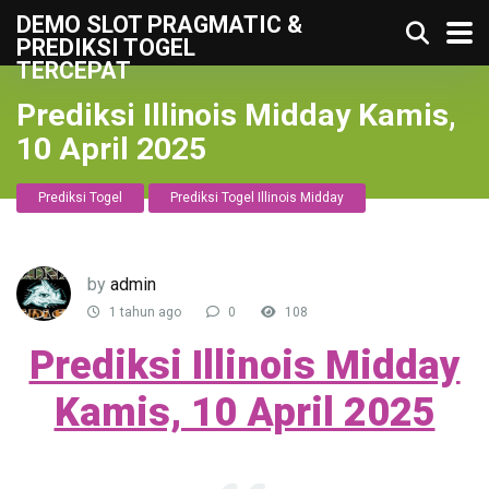
DEMO SLOT PRAGMATIC &
PREDIKSI TOGEL
TERCEPAT
Prediksi Illinois Midday Kamis,
10 April 2025
Prediksi Togel
Prediksi Togel Illinois Midday
by
admin
1 tahun ago
0
108
Prediksi Illinois Midday
Kamis, 10 April 2025