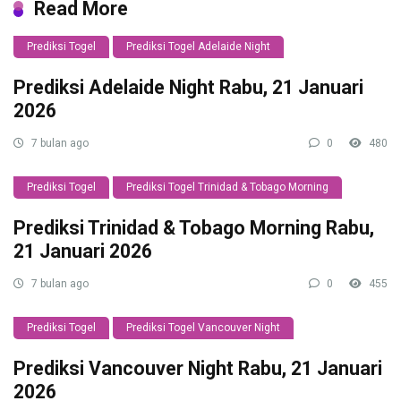
Read More
Prediksi Togel
Prediksi Togel Adelaide Night
Prediksi Adelaide Night Rabu, 21 Januari
2026
7 bulan ago
0
480
Prediksi Togel
Prediksi Togel Trinidad & Tobago Morning
Prediksi Trinidad & Tobago Morning Rabu,
21 Januari 2026
7 bulan ago
0
455
Prediksi Togel
Prediksi Togel Vancouver Night
Prediksi Vancouver Night Rabu, 21 Januari
2026