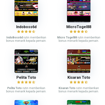
Indoboss6d
MicroTogel88
IndoBoss6d
rutin memberikan
Micro Togel88
rutin memberikan
bonus menarik kepada pemain.
bonus menarik kepada pemain.
Pelita Toto
Kisaran Toto
Pelita Toto
rutin memberikan
Kisaran Toto
rutin memberikan
bonus menarik kepada pemain.
bonus menarik kepada pemain.