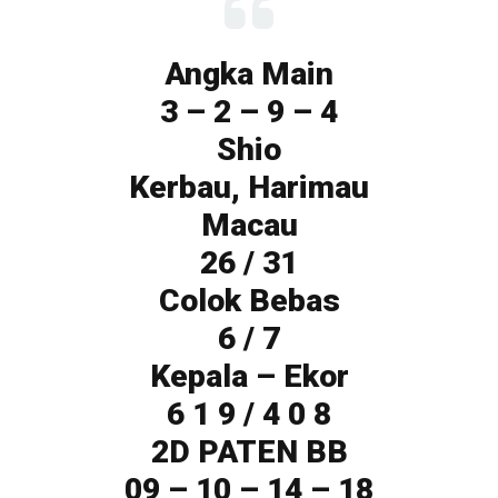
Angka Main
3 – 2 – 9 – 4
Shio
Kerbau, Harimau
Macau
26 / 31
Colok Bebas
6 / 7
Kepala – Ekor
6 1 9 / 4 0 8
2D PATEN BB
09 – 10 – 14 – 18