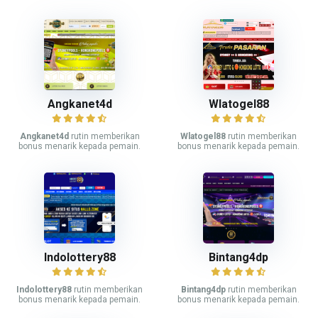
Angkanet4d
Wlatogel88
Angkanet4d
rutin memberikan
Wlatogel88
rutin memberikan
bonus menarik kepada pemain.
bonus menarik kepada pemain.
Indolottery88
Bintang4dp
Indolottery88
rutin memberikan
Bintang4dp
rutin memberikan
bonus menarik kepada pemain.
bonus menarik kepada pemain.