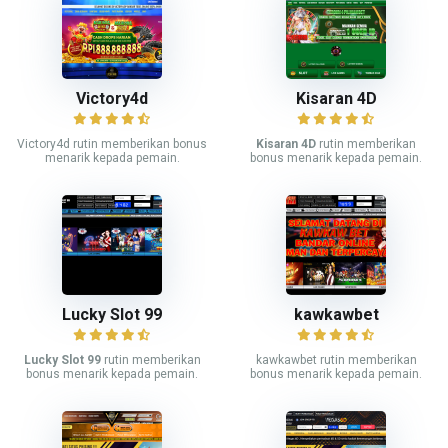
Victory4d
Kisaran 4D
Victory4d rutin memberikan bonus
Kisaran 4D
rutin memberikan
menarik kepada pemain.
bonus menarik kepada pemain.
Lucky Slot 99
kawkawbet
Lucky Slot 99
rutin memberikan
kawkawbet rutin memberikan
bonus menarik kepada pemain.
bonus menarik kepada pemain.