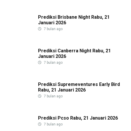
Prediksi Brisbane Night Rabu, 21
Januari 2026
7 bulan ago
Prediksi Canberra Night Rabu, 21
Januari 2026
7 bulan ago
Prediksi Supremeventures Early Bird
Rabu, 21 Januari 2026
7 bulan ago
Prediksi Pcso Rabu, 21 Januari 2026
7 bulan ago