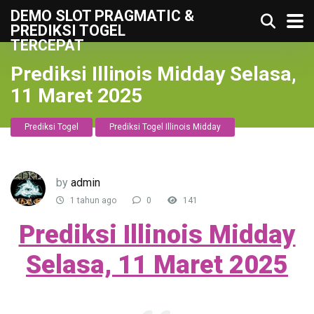
DEMO SLOT PRAGMATIC &
PREDIKSI TOGEL
TERCEPAT
Prediksi Illinois Midday Selasa,
11 Maret 2025
Prediksi Togel
Prediksi Togel Illinois Midday
by
admin
1 tahun ago
0
141
Prediksi Illinois Midday
Selasa, 11 Maret 2025