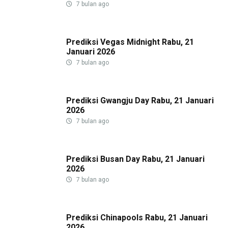
7 bulan ago
Prediksi Vegas Midnight Rabu, 21
Januari 2026
7 bulan ago
Prediksi Gwangju Day Rabu, 21 Januari
2026
7 bulan ago
Prediksi Busan Day Rabu, 21 Januari
2026
7 bulan ago
Prediksi Chinapools Rabu, 21 Januari
2026