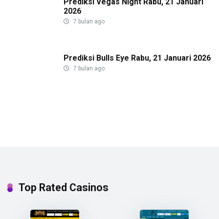
Prediksi Vegas Night Rabu, 21 Januari
2026
7 bulan ago
Prediksi Bulls Eye Rabu, 21 Januari 2026
7 bulan ago
Top Rated Casinos