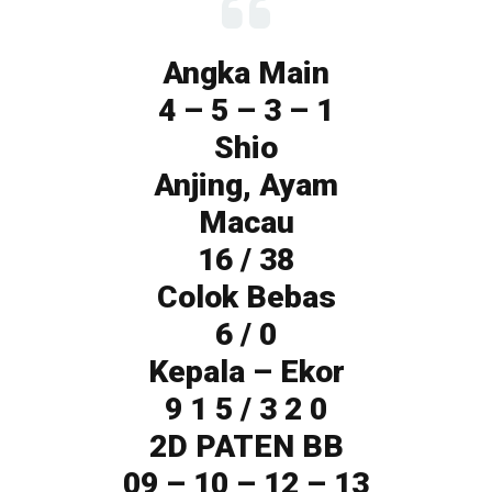
Angka Main
4 – 5 – 3 – 1
Shio
Anjing, Ayam
Macau
16 / 38
Colok Bebas
6 / 0
Kepala – Ekor
9 1 5 / 3 2 0
2D PATEN BB
09 – 10 – 12 – 13