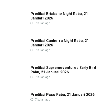
Prediksi Brisbane Night Rabu, 21
Januari 2026
7 bulan ago
Prediksi Canberra Night Rabu, 21
Januari 2026
7 bulan ago
Prediksi Supremeventures Early Bird
Rabu, 21 Januari 2026
7 bulan ago
Prediksi Pcso Rabu, 21 Januari 2026
7 bulan ago