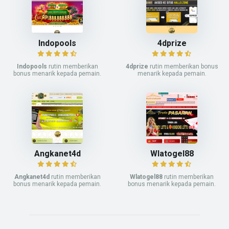
Indopools
4dprize
Indopools
rutin memberikan
4dprize
rutin memberikan bonus
bonus menarik kepada pemain.
menarik kepada pemain.
Angkanet4d
Wlatogel88
Angkanet4d
rutin memberikan
Wlatogel88
rutin memberikan
bonus menarik kepada pemain.
bonus menarik kepada pemain.