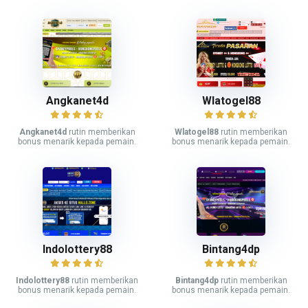
Angkanet4d
Wlatogel88
Angkanet4d
rutin memberikan
Wlatogel88
rutin memberikan
bonus menarik kepada pemain.
bonus menarik kepada pemain.
Indolottery88
Bintang4dp
Indolottery88
rutin memberikan
Bintang4dp
rutin memberikan
bonus menarik kepada pemain.
bonus menarik kepada pemain.