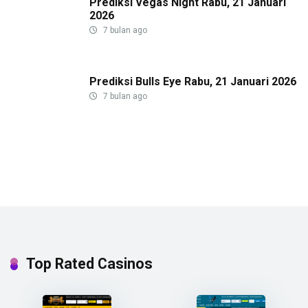
Prediksi Vegas Night Rabu, 21 Januari
2026
7 bulan ago
Prediksi Bulls Eye Rabu, 21 Januari 2026
7 bulan ago
Top Rated Casinos