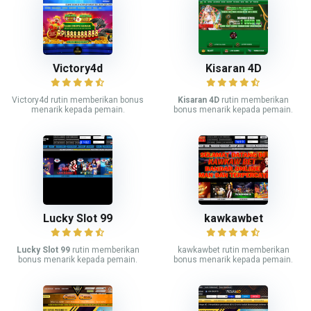
Victory4d
Kisaran 4D
Victory4d rutin memberikan bonus
Kisaran 4D
rutin memberikan
menarik kepada pemain.
bonus menarik kepada pemain.
Lucky Slot 99
kawkawbet
Lucky Slot 99
rutin memberikan
kawkawbet rutin memberikan
bonus menarik kepada pemain.
bonus menarik kepada pemain.