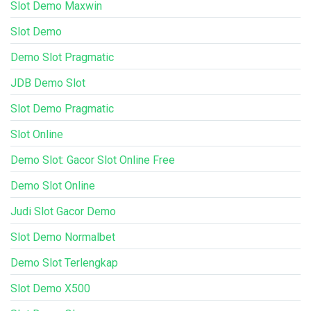
Slot Demo Maxwin
Slot Demo
Demo Slot Pragmatic
JDB Demo Slot
Slot Demo Pragmatic
Slot Online
Demo Slot: Gacor Slot Online Free
Demo Slot Online
Judi Slot Gacor Demo
Slot Demo Normalbet
Demo Slot Terlengkap
Slot Demo X500