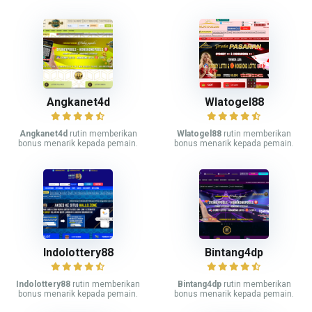
Angkanet4d
Wlatogel88
Angkanet4d
rutin memberikan
Wlatogel88
rutin memberikan
bonus menarik kepada pemain.
bonus menarik kepada pemain.
Indolottery88
Bintang4dp
Indolottery88
rutin memberikan
Bintang4dp
rutin memberikan
bonus menarik kepada pemain.
bonus menarik kepada pemain.