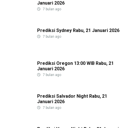
Januari 2026
7 bulan ago
Prediksi Sydney Rabu, 21 Januari 2026
7 bulan ago
Prediksi Oregon 13:00 WIB Rabu, 21
Januari 2026
7 bulan ago
Prediksi Salvador Night Rabu, 21
Januari 2026
7 bulan ago