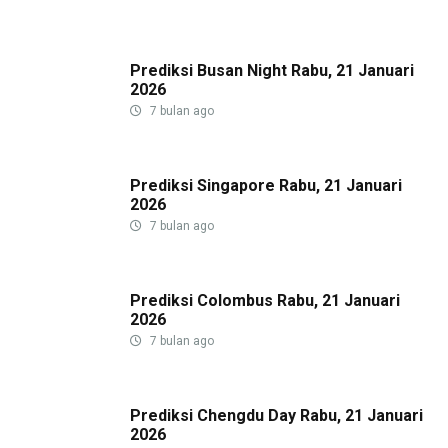
Prediksi Busan Night Rabu, 21 Januari
2026
7 bulan ago
Prediksi Singapore Rabu, 21 Januari
2026
7 bulan ago
Prediksi Colombus Rabu, 21 Januari
2026
7 bulan ago
Prediksi Chengdu Day Rabu, 21 Januari
2026