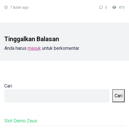
7 bulan ago
0
475
Tinggalkan Balasan
Anda harus
masuk
untuk berkomentar.
Cari
Cari
Slot Demo Zeus