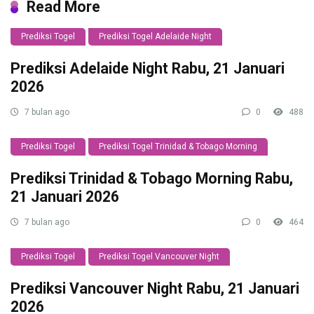
Read More
Prediksi Togel
Prediksi Togel Adelaide Night
Prediksi Adelaide Night Rabu, 21 Januari
2026
7 bulan ago
0
488
Prediksi Togel
Prediksi Togel Trinidad & Tobago Morning
Prediksi Trinidad & Tobago Morning Rabu,
21 Januari 2026
7 bulan ago
0
464
Prediksi Togel
Prediksi Togel Vancouver Night
Prediksi Vancouver Night Rabu, 21 Januari
2026