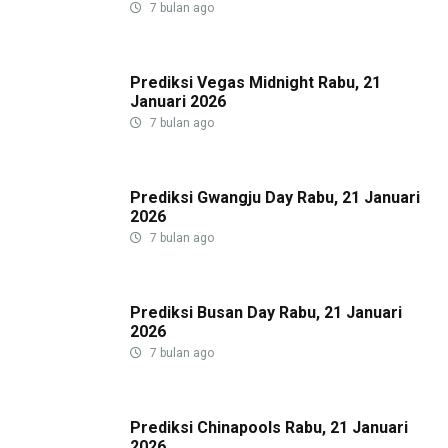
7 bulan ago
Prediksi Vegas Midnight Rabu, 21
Januari 2026
7 bulan ago
Prediksi Gwangju Day Rabu, 21 Januari
2026
7 bulan ago
Prediksi Busan Day Rabu, 21 Januari
2026
7 bulan ago
Prediksi Chinapools Rabu, 21 Januari
2026