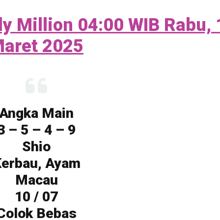
ly Million 04:00 WIB Rabu, 
aret 2025
Angka Main
3 – 5 – 4 – 9
Shio
erbau, Ayam
Macau
10 / 07
Colok Bebas