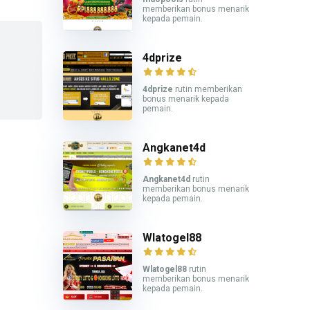
memberikan bonus menarik
kepada pemain.
4dprize
4dprize
rutin memberikan
bonus menarik kepada
pemain.
Angkanet4d
Angkanet4d
rutin
memberikan bonus menarik
kepada pemain.
Wlatogel88
Wlatogel88
rutin
memberikan bonus menarik
kepada pemain.