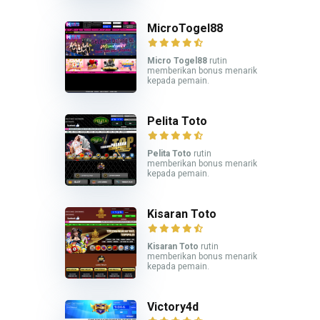
MicroTogel88
Micro Togel88
rutin
memberikan bonus menarik
kepada pemain.
Pelita Toto
Pelita Toto
rutin
memberikan bonus menarik
kepada pemain.
Kisaran Toto
Kisaran Toto
rutin
memberikan bonus menarik
kepada pemain.
Victory4d