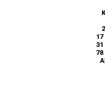
K
17
31
78
A