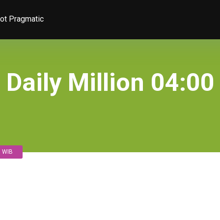
ot Pragmatic
d Daily Million 04:0
0 WIB