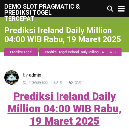
DEMO SLOT PRAGMATIC &
PREDIKSI TOGEL
TERCEPAT
Prediksi Ireland Daily Million
04:00 WIB Rabu, 19 Maret 2025
Prediksi Togel
Prediksi Togel Ireland Daily Million 04:00 WIB
by
admin
1 tahun ago
0
250
Prediksi Ireland Daily
Million 04:00 WIB Rabu,
19 Maret 2025