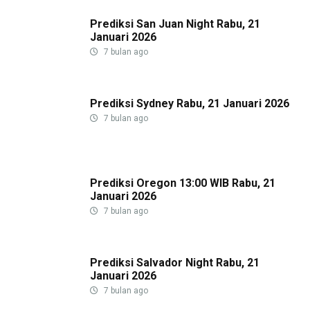
Prediksi San Juan Night Rabu, 21
Januari 2026
7 bulan ago
Prediksi Sydney Rabu, 21 Januari 2026
7 bulan ago
Prediksi Oregon 13:00 WIB Rabu, 21
Januari 2026
7 bulan ago
Prediksi Salvador Night Rabu, 21
Januari 2026
7 bulan ago