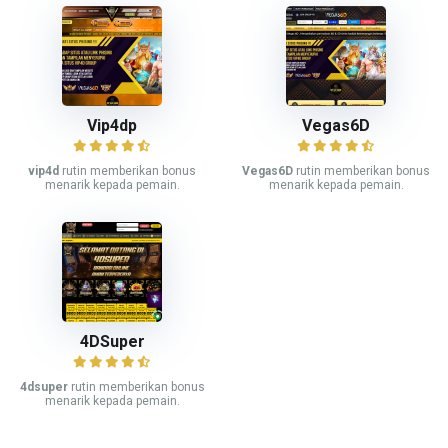
Vip4dp
Vegas6D
vip4d
rutin memberikan bonus
Vegas6D
rutin memberikan bonus
menarik kepada pemain.
menarik kepada pemain.
4DSuper
4dsuper
rutin memberikan bonus
menarik kepada pemain.