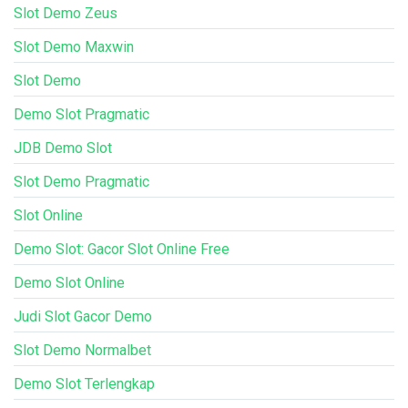
Slot Demo Zeus
Slot Demo Maxwin
Slot Demo
Demo Slot Pragmatic
JDB Demo Slot
Slot Demo Pragmatic
Slot Online
Demo Slot: Gacor Slot Online Free
Demo Slot Online
Judi Slot Gacor Demo
Slot Demo Normalbet
Demo Slot Terlengkap