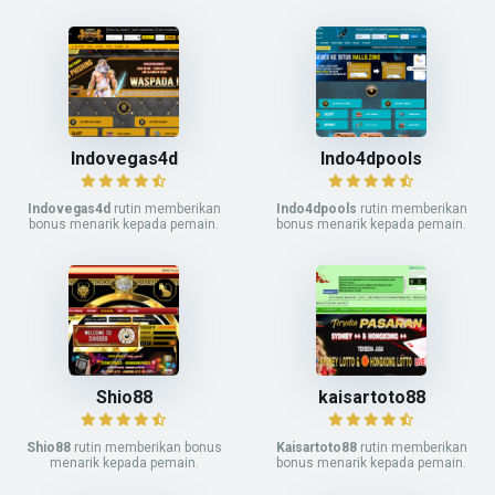
Indovegas4d
Indo4dpools
Indovegas4d
rutin memberikan
Indo4dpools
rutin memberikan
bonus menarik kepada pemain.
bonus menarik kepada pemain.
Shio88
kaisartoto88
Shio88
rutin memberikan bonus
Kaisartoto88
rutin memberikan
menarik kepada pemain.
bonus menarik kepada pemain.