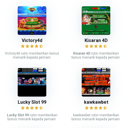
Victory4d
Kisaran 4D
Victory4d rutin memberikan bonus
Kisaran 4D
rutin memberikan
menarik kepada pemain.
bonus menarik kepada pemain.
Lucky Slot 99
kawkawbet
Lucky Slot 99
rutin memberikan
kawkawbet rutin memberikan
bonus menarik kepada pemain.
bonus menarik kepada pemain.