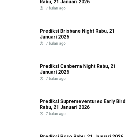
Rabu, 21 Januari 2026
7 bulan ago
Prediksi Brisbane Night Rabu, 21
Januari 2026
7 bulan ago
Prediksi Canberra Night Rabu, 21
Januari 2026
7 bulan ago
Prediksi Supremeventures Early Bird
Rabu, 21 Januari 2026
7 bulan ago
Prediksi Pcso Rabu, 21 Januari 2026