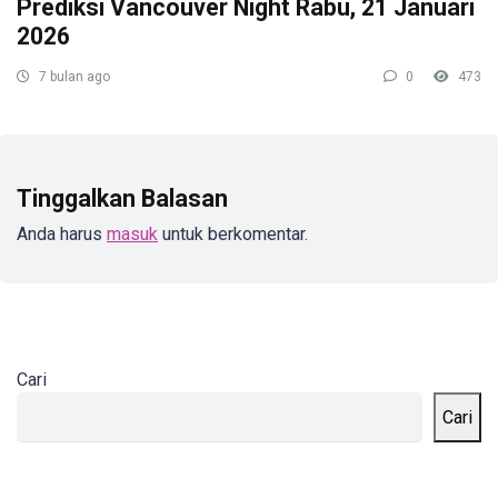
Prediksi Vancouver Night Rabu, 21 Januari
2026
7 bulan ago
0
473
Tinggalkan Balasan
Anda harus
masuk
untuk berkomentar.
Cari
Cari