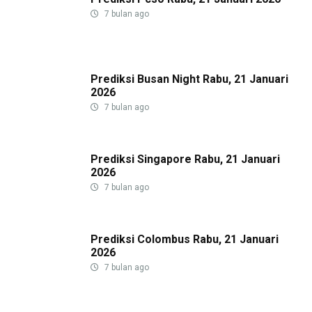
7 bulan ago
Prediksi Busan Night Rabu, 21 Januari
2026
7 bulan ago
Prediksi Singapore Rabu, 21 Januari
2026
7 bulan ago
Prediksi Colombus Rabu, 21 Januari
2026
7 bulan ago