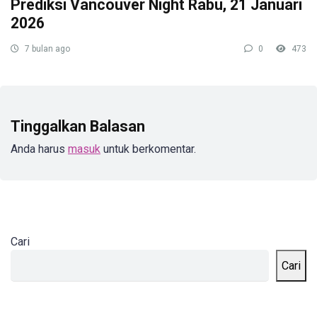
Prediksi Vancouver Night Rabu, 21 Januari
2026
7 bulan ago
0
473
Tinggalkan Balasan
Anda harus
masuk
untuk berkomentar.
Cari
Cari