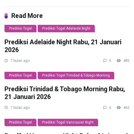
Read More
Prediksi Togel
Prediksi Togel Adelaide Night
Prediksi Adelaide Night Rabu, 21 Januari
2026
7 bulan ago
0
485
Prediksi Togel
Prediksi Togel Trinidad & Tobago Morning
Prediksi Trinidad & Tobago Morning Rabu,
21 Januari 2026
7 bulan ago
0
460
Prediksi Togel
Prediksi Togel Vancouver Night