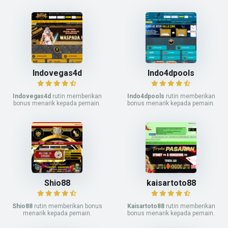
Indovegas4d
Indo4dpools
Indovegas4d
rutin memberikan
Indo4dpools
rutin memberikan
bonus menarik kepada pemain.
bonus menarik kepada pemain.
Shio88
kaisartoto88
Shio88
rutin memberikan bonus
Kaisartoto88
rutin memberikan
menarik kepada pemain.
bonus menarik kepada pemain.