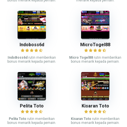
bonus menarik kepada pemain.
menarik kepada pemain.
Indoboss6d
MicroTogel88
IndoBoss6d
rutin memberikan
Micro Togel88
rutin memberikan
bonus menarik kepada pemain.
bonus menarik kepada pemain.
Pelita Toto
Kisaran Toto
Pelita Toto
rutin memberikan
Kisaran Toto
rutin memberikan
bonus menarik kepada pemain.
bonus menarik kepada pemain.