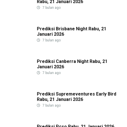
Rabu, 21 Januari 2026
7 bulan ago
Prediksi Brisbane Night Rabu, 21
Januari 2026
7 bulan ago
Prediksi Canberra Night Rabu, 21
Januari 2026
7 bulan ago
Prediksi Supremeventures Early Bird
Rabu, 21 Januari 2026
7 bulan ago
Prediksi Pcso Rabu, 21 Januari 2026