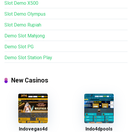
Slot Demo X500
Slot Demo Olympus
Slot Demo Rupiah
Demo Slot Mahjong
Demo Slot PG
Demo Slot Station Play
New Casinos
Indovegas4d
Indo4dpools