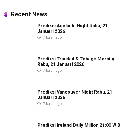
Recent News
Prediksi Adelaide Night Rabu, 21
Januari 2026
7 bulan ago
Prediksi Trinidad & Tobago Morning
Rabu, 21 Januari 2026
7 bulan ago
Prediksi Vancouver Night Rabu, 21
Januari 2026
7 bulan ago
Prediksi Ireland Daily Million 21:00 WIB