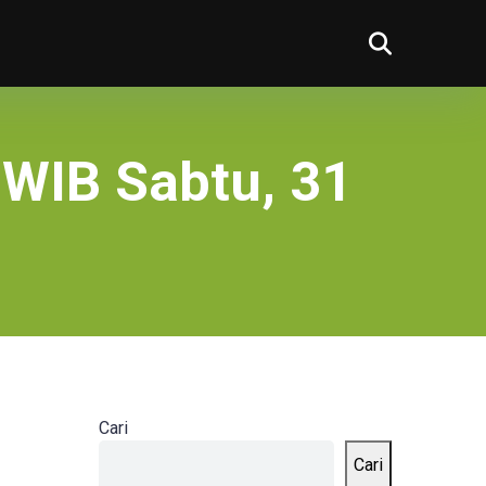
0 WIB Sabtu, 31
Cari
Cari