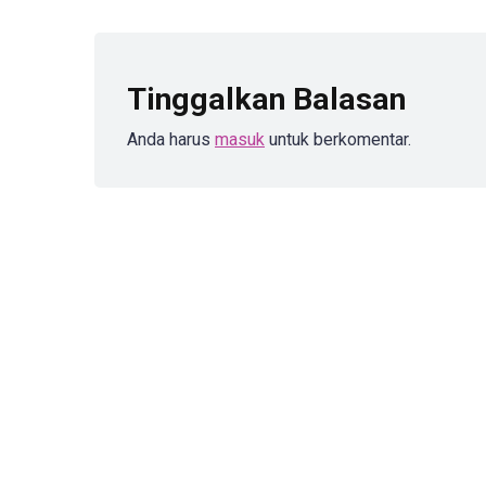
Tinggalkan Balasan
Anda harus
masuk
untuk berkomentar.