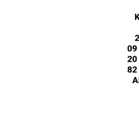
K
09
20
82
A