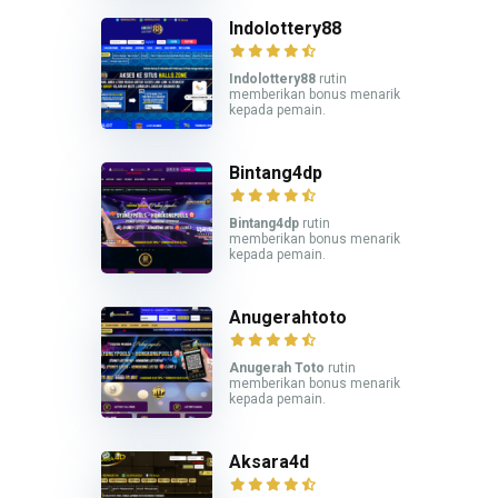
Indolottery88
Indolottery88
rutin
memberikan bonus menarik
kepada pemain.
Bintang4dp
Bintang4dp
rutin
memberikan bonus menarik
kepada pemain.
Anugerahtoto
Anugerah Toto
rutin
memberikan bonus menarik
kepada pemain.
Aksara4d