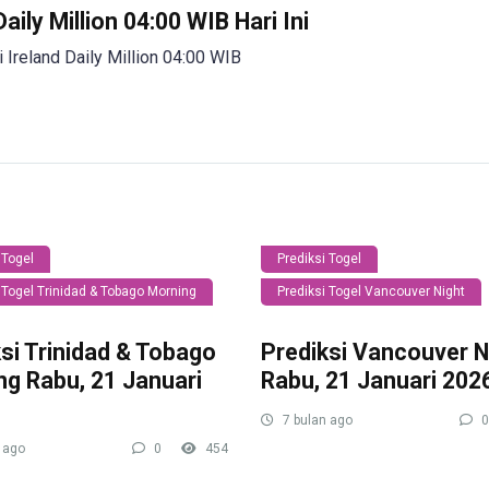
Daily Million 04:00 WIB Hari Ini
 Togel
Prediksi Togel
 Togel Trinidad & Tobago Morning
Prediksi Togel Vancouver Night
si Trinidad & Tobago
Prediksi Vancouver N
ng Rabu, 21 Januari
Rabu, 21 Januari 202
7 bulan ago
0
 ago
0
454