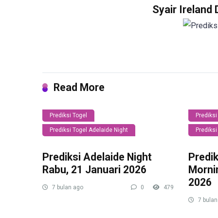
Syair Ireland 
Read More
Prediksi Togel
Prediksi
Prediksi Togel Adelaide Night
Prediksi
Prediksi Adelaide Night
Predik
Rabu, 21 Januari 2026
Morni
2026
7 bulan ago
0
479
7 bulan