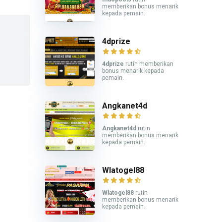
memberikan bonus menarik
kepada pemain.
4dprize
4dprize
rutin memberikan
bonus menarik kepada
pemain.
Angkanet4d
Angkanet4d
rutin
memberikan bonus menarik
kepada pemain.
Wlatogel88
Wlatogel88
rutin
memberikan bonus menarik
kepada pemain.