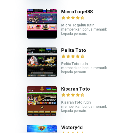
MicroTogel88
Micro Togel88
rutin
memberikan bonus menarik
kepada pemain.
Pelita Toto
Pelita Toto
rutin
memberikan bonus menarik
kepada pemain.
Kisaran Toto
Kisaran Toto
rutin
memberikan bonus menarik
kepada pemain.
Victory4d