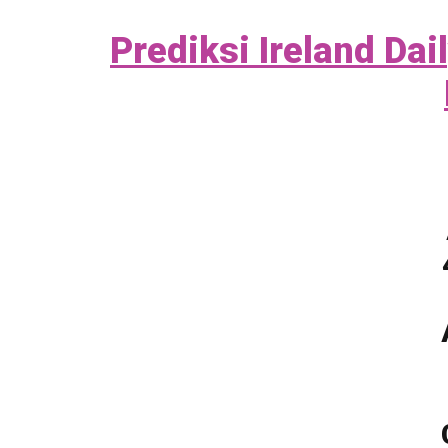
Prediksi Ireland Dai