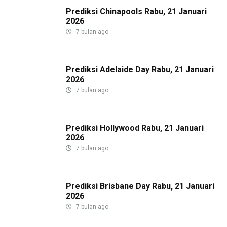
Prediksi Chinapools Rabu, 21 Januari
2026
7 bulan ago
Prediksi Adelaide Day Rabu, 21 Januari
2026
7 bulan ago
Prediksi Hollywood Rabu, 21 Januari
2026
7 bulan ago
Prediksi Brisbane Day Rabu, 21 Januari
2026
7 bulan ago