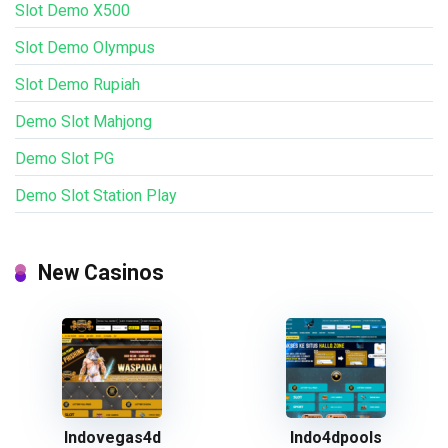
Slot Demo X500
Slot Demo Olympus
Slot Demo Rupiah
Demo Slot Mahjong
Demo Slot PG
Demo Slot Station Play
New Casinos
Indovegas4d
Indo4dpools