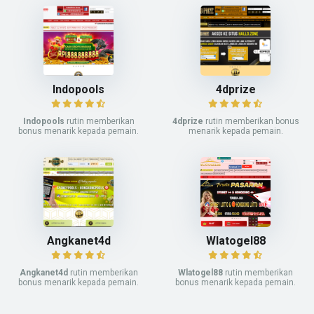
Indopools
4dprize
Indopools
rutin memberikan
4dprize
rutin memberikan bonus
bonus menarik kepada pemain.
menarik kepada pemain.
Angkanet4d
Wlatogel88
Angkanet4d
rutin memberikan
Wlatogel88
rutin memberikan
bonus menarik kepada pemain.
bonus menarik kepada pemain.