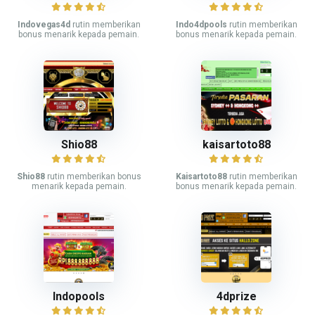
Indovegas4d
rutin memberikan
Indo4dpools
rutin memberikan
bonus menarik kepada pemain.
bonus menarik kepada pemain.
Shio88
kaisartoto88
Shio88
rutin memberikan bonus
Kaisartoto88
rutin memberikan
menarik kepada pemain.
bonus menarik kepada pemain.
Indopools
4dprize