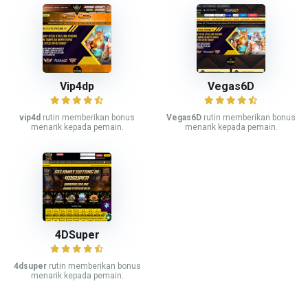
Vip4dp
Vegas6D
vip4d
rutin memberikan bonus
Vegas6D
rutin memberikan bonus
menarik kepada pemain.
menarik kepada pemain.
4DSuper
4dsuper
rutin memberikan bonus
menarik kepada pemain.