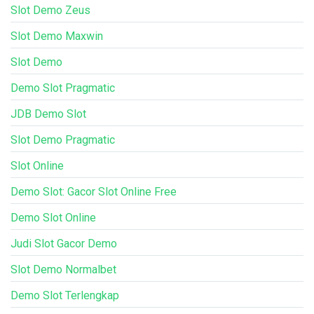
Slot Demo Zeus
Slot Demo Maxwin
Slot Demo
Demo Slot Pragmatic
JDB Demo Slot
Slot Demo Pragmatic
Slot Online
Demo Slot: Gacor Slot Online Free
Demo Slot Online
Judi Slot Gacor Demo
Slot Demo Normalbet
Demo Slot Terlengkap