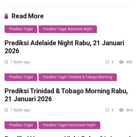
Read More
Prediksi Togel
Prediksi Togel Adelaide Night
Prediksi Adelaide Night Rabu, 21 Januari
2026
7 bulan ago
0
488
Prediksi Togel
Prediksi Togel Trinidad & Tobago Morning
Prediksi Trinidad & Tobago Morning Rabu,
21 Januari 2026
7 bulan ago
0
464
Prediksi Togel
Prediksi Togel Vancouver Night