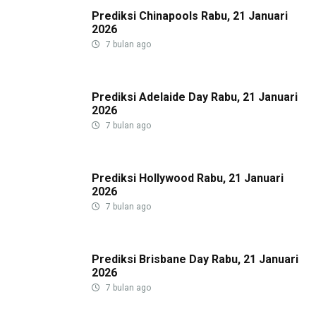
Prediksi Chinapools Rabu, 21 Januari
2026
7 bulan ago
Prediksi Adelaide Day Rabu, 21 Januari
2026
7 bulan ago
Prediksi Hollywood Rabu, 21 Januari
2026
7 bulan ago
Prediksi Brisbane Day Rabu, 21 Januari
2026
7 bulan ago