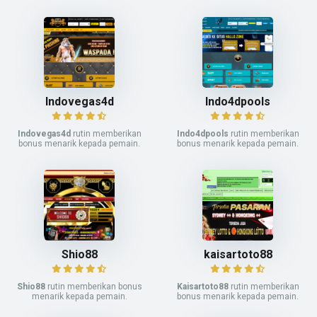
Indovegas4d
Indo4dpools
Indovegas4d
rutin memberikan
Indo4dpools
rutin memberikan
bonus menarik kepada pemain.
bonus menarik kepada pemain.
Shio88
kaisartoto88
Shio88
rutin memberikan bonus
Kaisartoto88
rutin memberikan
menarik kepada pemain.
bonus menarik kepada pemain.