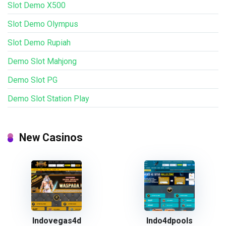
Slot Demo X500
Slot Demo Olympus
Slot Demo Rupiah
Demo Slot Mahjong
Demo Slot PG
Demo Slot Station Play
New Casinos
Indovegas4d
Indo4dpools