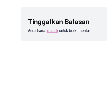
Tinggalkan Balasan
Anda harus
masuk
untuk berkomentar.