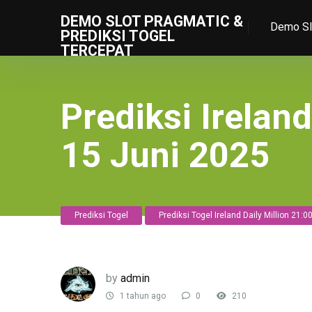
DEMO SLOT PRAGMATIC &
Demo Sl
PREDIKSI TOGEL
TERCEPAT
Prediksi Irelan
15 Juni 2025
Prediksi Togel
Prediksi Togel Ireland Daily Million 21:0
by
admin
1 tahun ago
0
210