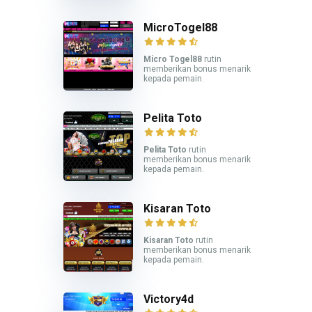
MicroTogel88
Micro Togel88
rutin
memberikan bonus menarik
kepada pemain.
Pelita Toto
Pelita Toto
rutin
memberikan bonus menarik
kepada pemain.
Kisaran Toto
Kisaran Toto
rutin
memberikan bonus menarik
kepada pemain.
Victory4d