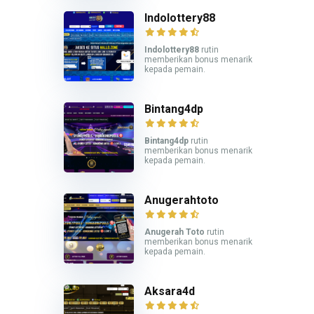
Indolottery88
Indolottery88
rutin
memberikan bonus menarik
kepada pemain.
Bintang4dp
Bintang4dp
rutin
memberikan bonus menarik
kepada pemain.
Anugerahtoto
Anugerah Toto
rutin
memberikan bonus menarik
kepada pemain.
Aksara4d