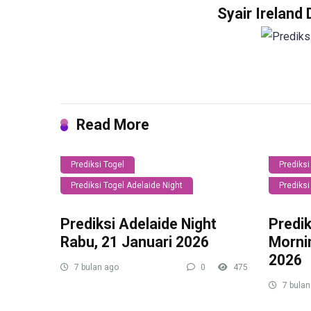
Syair Ireland 
Read More
Prediksi Togel
Prediksi
Prediksi Togel Adelaide Night
Prediksi
Prediksi Adelaide Night
Predik
Rabu, 21 Januari 2026
Morni
2026
7 bulan ago
0
475
7 bulan