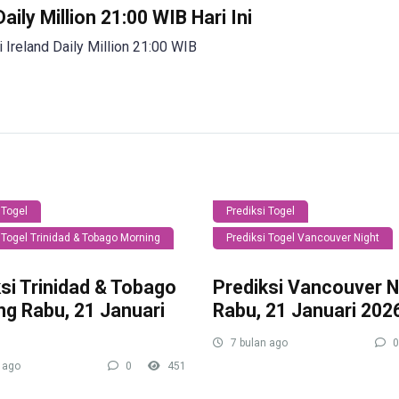
Daily Million 21:00 WIB Hari Ini
 Togel
Prediksi Togel
 Togel Trinidad & Tobago Morning
Prediksi Togel Vancouver Night
si Trinidad & Tobago
Prediksi Vancouver N
ng Rabu, 21 Januari
Rabu, 21 Januari 202
7 bulan ago
0
 ago
0
451