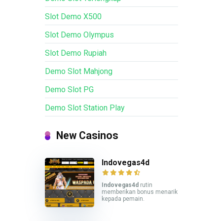
Slot Demo X500
Slot Demo Olympus
Slot Demo Rupiah
Demo Slot Mahjong
Demo Slot PG
Demo Slot Station Play
New Casinos
Indovegas4d
Indovegas4d
rutin
memberikan bonus menarik
kepada pemain.