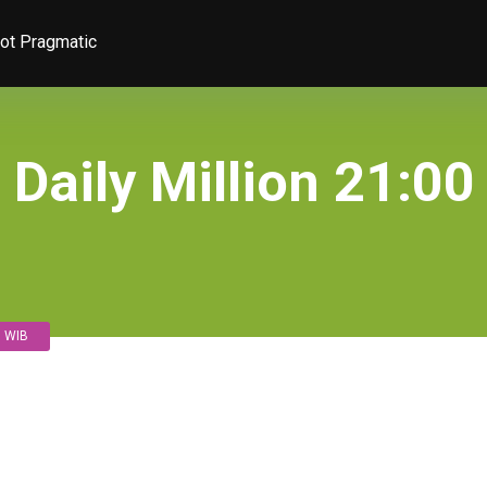
ot Pragmatic
d Daily Million 21:0
0 WIB