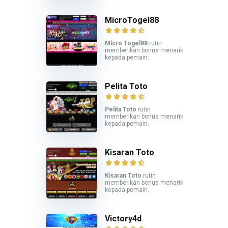
MicroTogel88
Micro Togel88
rutin
memberikan bonus menarik
kepada pemain.
Pelita Toto
Pelita Toto
rutin
memberikan bonus menarik
kepada pemain.
Kisaran Toto
Kisaran Toto
rutin
memberikan bonus menarik
kepada pemain.
Victory4d