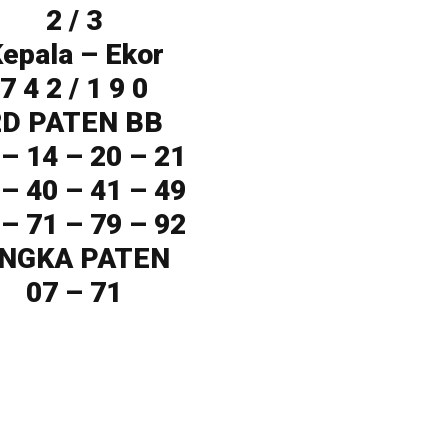
2 / 3
epala – Ekor
7 4 2 / 1 9 0
2D PATEN BB
 – 14 – 20 – 21
 – 40 – 41 – 49
 – 71 – 79 – 92
NGKA PATEN
07 – 71