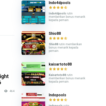
Indo4dpools
Indo4dpools
rutin
memberikan bonus menarik
kepada pemain.
Shio88
Shio88
rutin memberikan
bonus menarik kepada
pemain.
kaisartoto88
Kaisartoto88
rutin
ight
memberikan bonus menarik
6
kepada pemain.
464
Indopools
Indopools
rutin