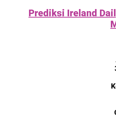
Prediksi Ireland Dai
M
K