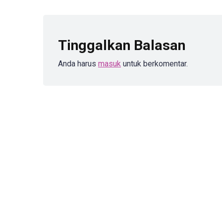
Tinggalkan Balasan
Anda harus
masuk
untuk berkomentar.