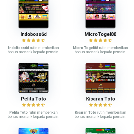
Indoboss6d
MicroTogel88
IndoBoss6d
rutin memberikan
Micro Togel88
rutin memberikan
bonus menarik kepada pemain.
bonus menarik kepada pemain.
Pelita Toto
Kisaran Toto
Pelita Toto
rutin memberikan
Kisaran Toto
rutin memberikan
bonus menarik kepada pemain.
bonus menarik kepada pemain.