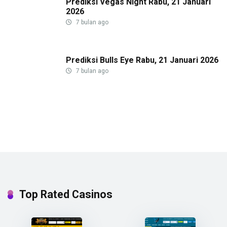
Prediksi Vegas Night Rabu, 21 Januari
2026
7 bulan ago
Prediksi Bulls Eye Rabu, 21 Januari 2026
7 bulan ago
Top Rated Casinos