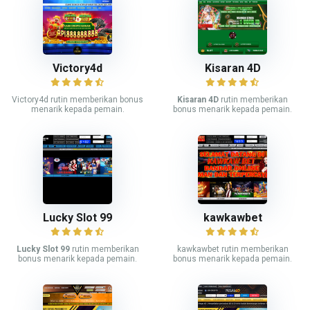
Victory4d
Kisaran 4D
Victory4d rutin memberikan bonus
Kisaran 4D
rutin memberikan
menarik kepada pemain.
bonus menarik kepada pemain.
Lucky Slot 99
kawkawbet
Lucky Slot 99
rutin memberikan
kawkawbet rutin memberikan
bonus menarik kepada pemain.
bonus menarik kepada pemain.