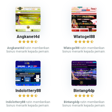
Angkanet4d
Wlatogel88
Angkanet4d
rutin memberikan
Wlatogel88
rutin memberikan
bonus menarik kepada pemain.
bonus menarik kepada pemain.
Indolottery88
Bintang4dp
Indolottery88
rutin memberikan
Bintang4dp
rutin memberikan
bonus menarik kepada pemain.
bonus menarik kepada pemain.