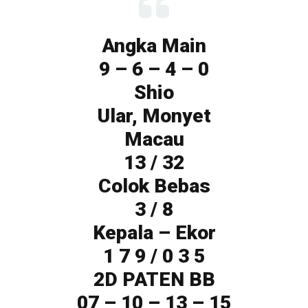
Angka Main
9 – 6 – 4 – 0
Shio
Ular, Monyet
Macau
13 / 32
Colok Bebas
3 / 8
Kepala – Ekor
1 7 9 / 0 3 5
2D PATEN BB
07 – 10 – 13 – 15