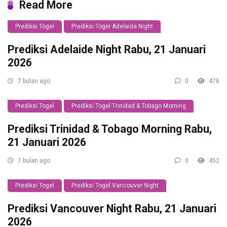
Read More
Prediksi Togel
Prediksi Togel Adelaide Night
Prediksi Adelaide Night Rabu, 21 Januari
2026
7 bulan ago
0
478
Prediksi Togel
Prediksi Togel Trinidad & Tobago Morning
Prediksi Trinidad & Tobago Morning Rabu,
21 Januari 2026
7 bulan ago
0
452
Prediksi Togel
Prediksi Togel Vancouver Night
Prediksi Vancouver Night Rabu, 21 Januari
2026