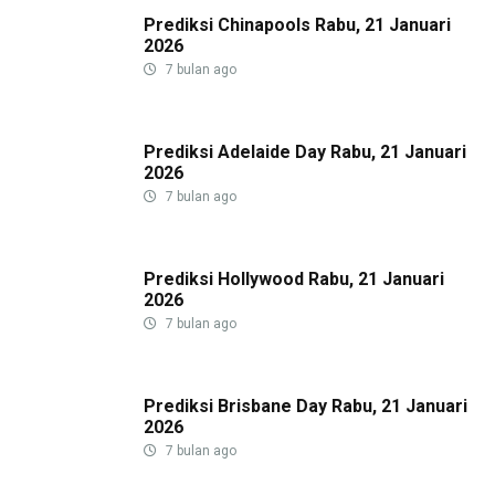
Prediksi Chinapools Rabu, 21 Januari
2026
7 bulan ago
Prediksi Adelaide Day Rabu, 21 Januari
2026
7 bulan ago
Prediksi Hollywood Rabu, 21 Januari
2026
7 bulan ago
Prediksi Brisbane Day Rabu, 21 Januari
2026
7 bulan ago