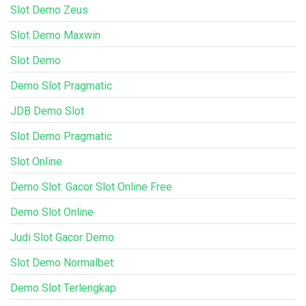
Slot Demo Zeus
Slot Demo Maxwin
Slot Demo
Demo Slot Pragmatic
JDB Demo Slot
Slot Demo Pragmatic
Slot Online
Demo Slot: Gacor Slot Online Free
Demo Slot Online
Judi Slot Gacor Demo
Slot Demo Normalbet
Demo Slot Terlengkap