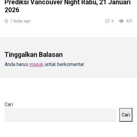
Prediksi Vancouver Night Rabu, 21 Januari
2026
7 bulan ago
0
475
Tinggalkan Balasan
Anda harus
masuk
untuk berkomentar.
Cari
Cari