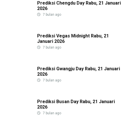
Prediksi Chengdu Day Rabu, 21 Januari
2026
7 bulan ago
Prediksi Vegas Midnight Rabu, 21
Januari 2026
7 bulan ago
Prediksi Gwangju Day Rabu, 21 Januari
2026
7 bulan ago
Prediksi Busan Day Rabu, 21 Januari
2026
7 bulan ago