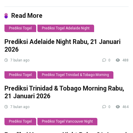
Read More
Prediksi Togel
Prediksi Togel Adelaide Night
Prediksi Adelaide Night Rabu, 21 Januari
2026
7 bulan ago
0
488
Prediksi Togel
Prediksi Togel Trinidad & Tobago Morning
Prediksi Trinidad & Tobago Morning Rabu,
21 Januari 2026
7 bulan ago
0
464
Prediksi Togel
Prediksi Togel Vancouver Night