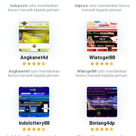
Indopools
rutin memberikan
4dprize
rutin memberikan bonus
bonus menarik kepada pemain.
menarik kepada pemain.
Angkanet4d
Wlatogel88
Angkanet4d
rutin memberikan
Wlatogel88
rutin memberikan
bonus menarik kepada pemain.
bonus menarik kepada pemain.
Indolottery88
Bintang4dp