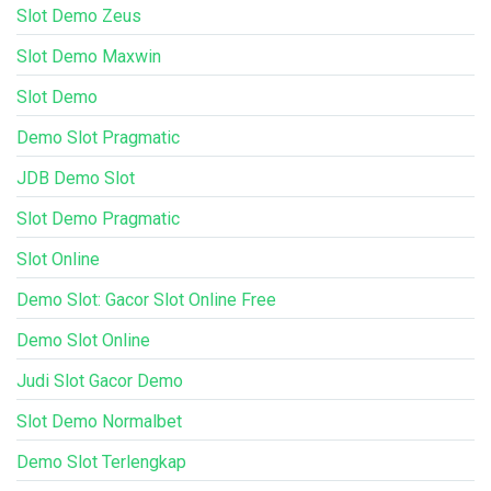
Slot Demo Zeus
Slot Demo Maxwin
Slot Demo
Demo Slot Pragmatic
JDB Demo Slot
Slot Demo Pragmatic
Slot Online
Demo Slot: Gacor Slot Online Free
Demo Slot Online
Judi Slot Gacor Demo
Slot Demo Normalbet
Demo Slot Terlengkap