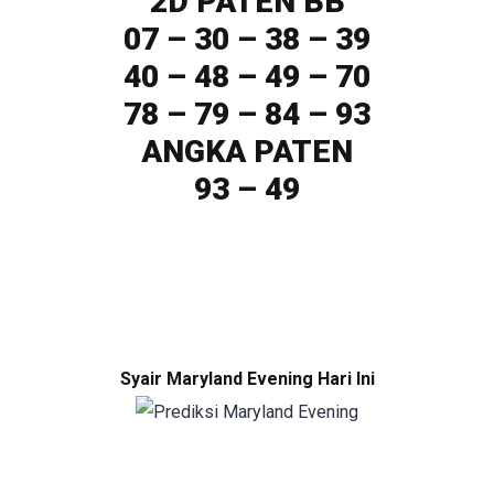
2D PATEN BB
07 – 30 – 38 – 39
40 – 48 – 49 – 70
78 – 79 – 84 – 93
ANGKA PATEN
93 – 49
Syair Maryland Evening Hari Ini