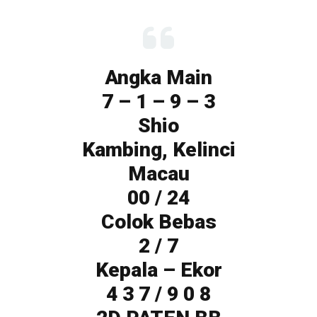
Angka Main
7 – 1 – 9 – 3
Shio
Kambing, Kelinci
Macau
00 / 24
Colok Bebas
2 / 7
Kepala – Ekor
4 3 7 / 9 0 8