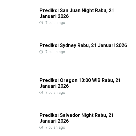
Prediksi San Juan Night Rabu, 21
Januari 2026
7 bulan ago
Prediksi Sydney Rabu, 21 Januari 2026
7 bulan ago
Prediksi Oregon 13:00 WIB Rabu, 21
Januari 2026
7 bulan ago
Prediksi Salvador Night Rabu, 21
Januari 2026
7 bulan ago