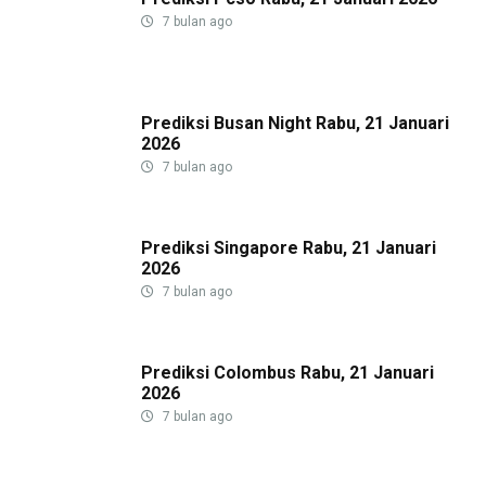
7 bulan ago
Prediksi Busan Night Rabu, 21 Januari
2026
7 bulan ago
Prediksi Singapore Rabu, 21 Januari
2026
7 bulan ago
Prediksi Colombus Rabu, 21 Januari
2026
7 bulan ago