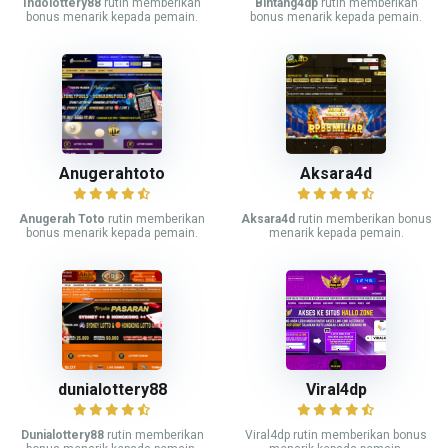
Indolottery88
rutin memberikan
Bintang4dp
rutin memberikan
bonus menarik kepada pemain.
bonus menarik kepada pemain.
Anugerahtoto
Aksara4d
Anugerah Toto
rutin memberikan
Aksara4d
rutin memberikan bonus
bonus menarik kepada pemain.
menarik kepada pemain.
dunialottery88
Viral4dp
Dunialottery88
rutin memberikan
Viral4dp rutin memberikan bonus