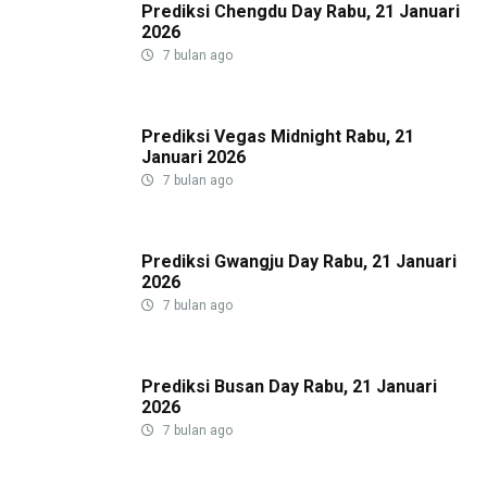
Prediksi Chengdu Day Rabu, 21 Januari
2026
7 bulan ago
Prediksi Vegas Midnight Rabu, 21
Januari 2026
7 bulan ago
Prediksi Gwangju Day Rabu, 21 Januari
2026
7 bulan ago
Prediksi Busan Day Rabu, 21 Januari
2026
7 bulan ago