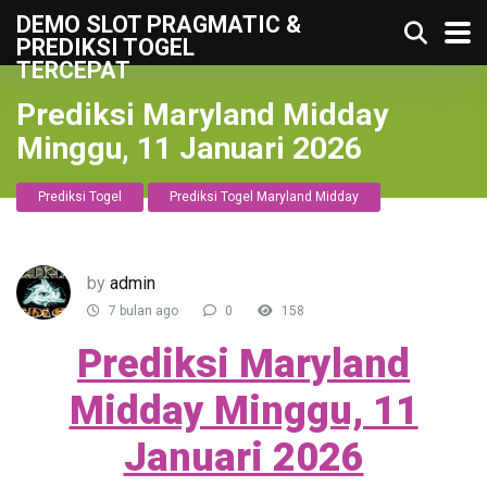
DEMO SLOT PRAGMATIC &
PREDIKSI TOGEL
TERCEPAT
Prediksi Maryland Midday
Minggu, 11 Januari 2026
Prediksi Togel
Prediksi Togel Maryland Midday
by
admin
7 bulan ago
0
158
Prediksi Maryland
Midday Minggu, 11
Januari 2026