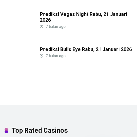
Prediksi Vegas Night Rabu, 21 Januari
2026
7 bulan ago
Prediksi Bulls Eye Rabu, 21 Januari 2026
7 bulan ago
Top Rated Casinos