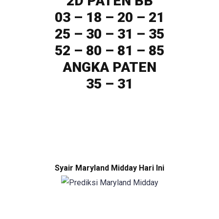
2D PATEN BB
03 – 18 – 20 – 21
25 – 30 – 31 – 35
52 – 80 – 81 – 85
ANGKA PATEN
35 – 31
Syair Maryland Midday Hari Ini