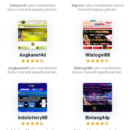
Indopools
rutin memberikan
4dprize
rutin memberikan bonus
bonus menarik kepada pemain.
menarik kepada pemain.
Angkanet4d
Wlatogel88
Angkanet4d
rutin memberikan
Wlatogel88
rutin memberikan
bonus menarik kepada pemain.
bonus menarik kepada pemain.
Indolottery88
Bintang4dp