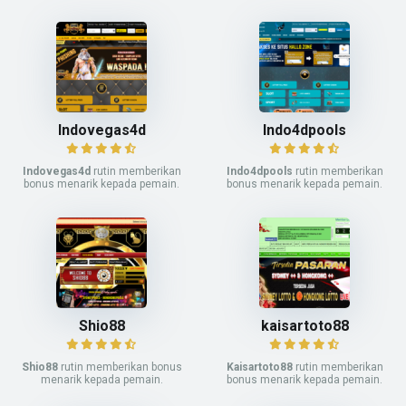
Indovegas4d
Indo4dpools
Indovegas4d
rutin memberikan
Indo4dpools
rutin memberikan
bonus menarik kepada pemain.
bonus menarik kepada pemain.
Shio88
kaisartoto88
Shio88
rutin memberikan bonus
Kaisartoto88
rutin memberikan
menarik kepada pemain.
bonus menarik kepada pemain.