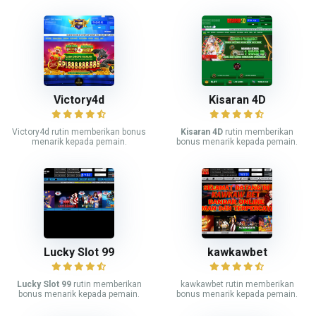
Victory4d
Kisaran 4D
Victory4d rutin memberikan bonus
Kisaran 4D
rutin memberikan
menarik kepada pemain.
bonus menarik kepada pemain.
Lucky Slot 99
kawkawbet
Lucky Slot 99
rutin memberikan
kawkawbet rutin memberikan
bonus menarik kepada pemain.
bonus menarik kepada pemain.