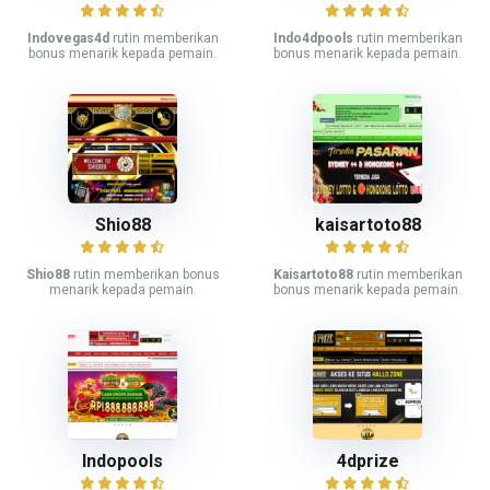
Indovegas4d
rutin memberikan
Indo4dpools
rutin memberikan
bonus menarik kepada pemain.
bonus menarik kepada pemain.
Shio88
kaisartoto88
Shio88
rutin memberikan bonus
Kaisartoto88
rutin memberikan
menarik kepada pemain.
bonus menarik kepada pemain.
Indopools
4dprize