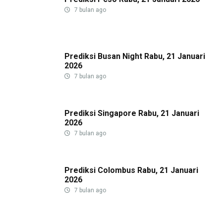
7 bulan ago
Prediksi Busan Night Rabu, 21 Januari
2026
7 bulan ago
Prediksi Singapore Rabu, 21 Januari
2026
7 bulan ago
Prediksi Colombus Rabu, 21 Januari
2026
7 bulan ago