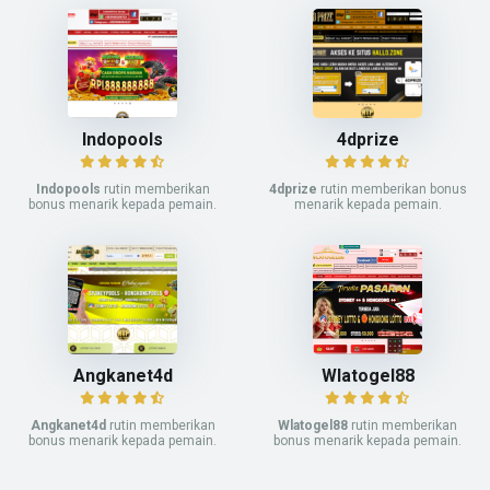
Indopools
4dprize
Indopools
rutin memberikan
4dprize
rutin memberikan bonus
bonus menarik kepada pemain.
menarik kepada pemain.
Angkanet4d
Wlatogel88
Angkanet4d
rutin memberikan
Wlatogel88
rutin memberikan
bonus menarik kepada pemain.
bonus menarik kepada pemain.