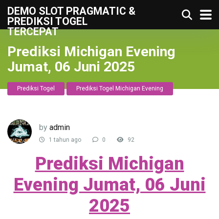
DEMO SLOT PRAGMATIC &
PREDIKSI TOGEL
TERCEPAT
Prediksi Michigan Evening
Jumat, 06 Juni 2025
Prediksi Togel
Prediksi Togel Michigan Evening
by
admin
1 tahun ago
0
92
Prediksi Michigan
Evening Jumat, 06 Juni
2025