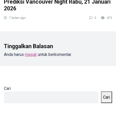
Prediksi Vancouver Night Rabu, 21 Januari
2026
7 bulan ago
0
475
Tinggalkan Balasan
Anda harus
masuk
untuk berkomentar.
Cari
Cari