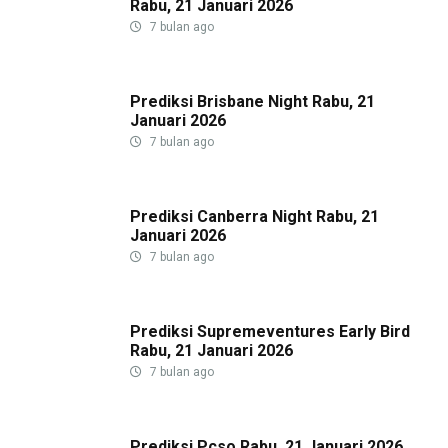
Rabu, 21 Januari 2026
7 bulan ago
Prediksi Brisbane Night Rabu, 21
Januari 2026
7 bulan ago
Prediksi Canberra Night Rabu, 21
Januari 2026
7 bulan ago
Prediksi Supremeventures Early Bird
Rabu, 21 Januari 2026
7 bulan ago
Prediksi Pcso Rabu, 21 Januari 2026