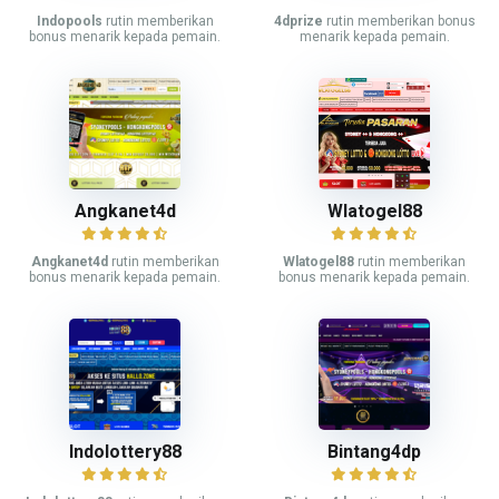
Indopools
rutin memberikan
4dprize
rutin memberikan bonus
bonus menarik kepada pemain.
menarik kepada pemain.
Angkanet4d
Wlatogel88
Angkanet4d
rutin memberikan
Wlatogel88
rutin memberikan
bonus menarik kepada pemain.
bonus menarik kepada pemain.
Indolottery88
Bintang4dp