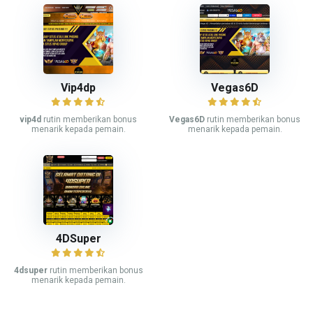
Vip4dp
Vegas6D
vip4d
rutin memberikan bonus
Vegas6D
rutin memberikan bonus
menarik kepada pemain.
menarik kepada pemain.
4DSuper
4dsuper
rutin memberikan bonus
menarik kepada pemain.