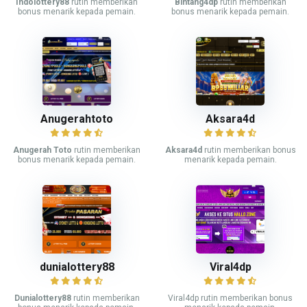
Indolottery88
rutin memberikan
Bintang4dp
rutin memberikan
bonus menarik kepada pemain.
bonus menarik kepada pemain.
Anugerahtoto
Aksara4d
Anugerah Toto
rutin memberikan
Aksara4d
rutin memberikan bonus
bonus menarik kepada pemain.
menarik kepada pemain.
dunialottery88
Viral4dp
Dunialottery88
rutin memberikan
Viral4dp rutin memberikan bonus