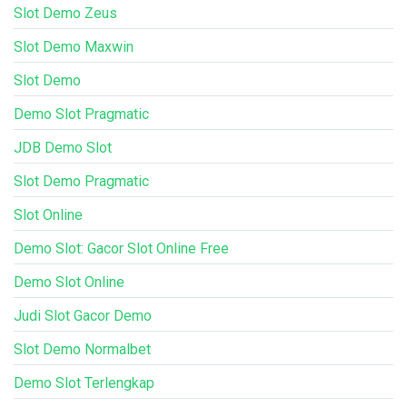
Slot Demo Zeus
Slot Demo Maxwin
Slot Demo
Demo Slot Pragmatic
JDB Demo Slot
Slot Demo Pragmatic
Slot Online
Demo Slot: Gacor Slot Online Free
Demo Slot Online
Judi Slot Gacor Demo
Slot Demo Normalbet
Demo Slot Terlengkap