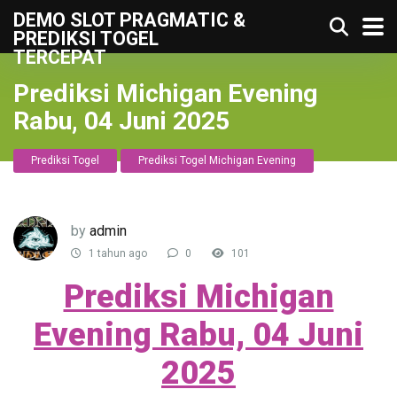
DEMO SLOT PRAGMATIC &
PREDIKSI TOGEL
TERCEPAT
Prediksi Michigan Evening
Rabu, 04 Juni 2025
Prediksi Togel
Prediksi Togel Michigan Evening
by
admin
1 tahun ago
0
101
Prediksi Michigan
Evening Rabu, 04 Juni
2025