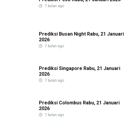
7 bulan ago
Prediksi Busan Night Rabu, 21 Januari
2026
7 bulan ago
Prediksi Singapore Rabu, 21 Januari
2026
7 bulan ago
Prediksi Colombus Rabu, 21 Januari
2026
7 bulan ago