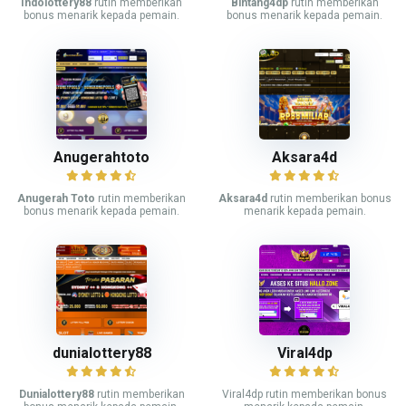
Indolottery88
rutin memberikan
Bintang4dp
rutin memberikan
bonus menarik kepada pemain.
bonus menarik kepada pemain.
Anugerahtoto
Aksara4d
Anugerah Toto
rutin memberikan
Aksara4d
rutin memberikan bonus
bonus menarik kepada pemain.
menarik kepada pemain.
dunialottery88
Viral4dp
Dunialottery88
rutin memberikan
Viral4dp rutin memberikan bonus