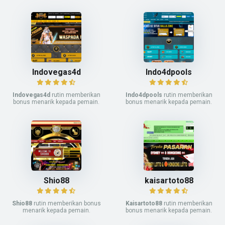
Indovegas4d
Indo4dpools
Indovegas4d
rutin memberikan
Indo4dpools
rutin memberikan
bonus menarik kepada pemain.
bonus menarik kepada pemain.
Shio88
kaisartoto88
Shio88
rutin memberikan bonus
Kaisartoto88
rutin memberikan
menarik kepada pemain.
bonus menarik kepada pemain.