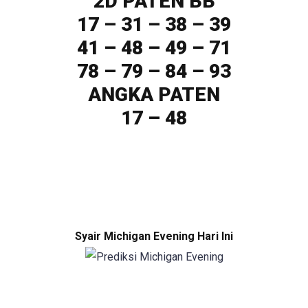
2D PATEN BB
17 – 31 – 38 – 39
41 – 48 – 49 – 71
78 – 79 – 84 – 93
ANGKA PATEN
17 – 48
Syair Michigan Evening Hari Ini