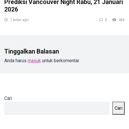
Prediksi Vancouver Night Rabu, 21 Januari
2026
7 bulan ago
0
466
Tinggalkan Balasan
Anda harus
masuk
untuk berkomentar.
Cari
Cari