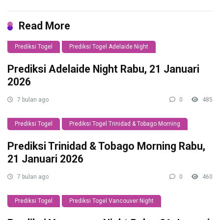
Read More
Prediksi Togel
Prediksi Togel Adelaide Night
Prediksi Adelaide Night Rabu, 21 Januari
2026
7 bulan ago
0
485
Prediksi Togel
Prediksi Togel Trinidad & Tobago Morning
Prediksi Trinidad & Tobago Morning Rabu,
21 Januari 2026
7 bulan ago
0
460
Prediksi Togel
Prediksi Togel Vancouver Night