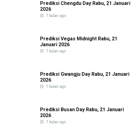
Prediksi Chengdu Day Rabu, 21 Januari
2026
7 bulan ago
Prediksi Vegas Midnight Rabu, 21
Januari 2026
7 bulan ago
Prediksi Gwangju Day Rabu, 21 Januari
2026
7 bulan ago
Prediksi Busan Day Rabu, 21 Januari
2026
7 bulan ago