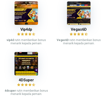
Vip4dp
Vegas6D
vip4d
rutin memberikan bonus
Vegas6D
rutin memberikan bonus
menarik kepada pemain.
menarik kepada pemain.
4DSuper
4dsuper
rutin memberikan bonus
menarik kepada pemain.