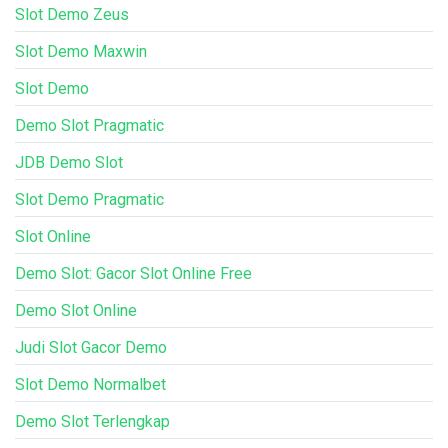
Slot Demo Zeus
Slot Demo Maxwin
Slot Demo
Demo Slot Pragmatic
JDB Demo Slot
Slot Demo Pragmatic
Slot Online
Demo Slot: Gacor Slot Online Free
Demo Slot Online
Judi Slot Gacor Demo
Slot Demo Normalbet
Demo Slot Terlengkap