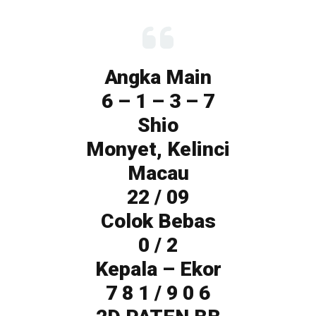
Angka Main
6 – 1 – 3 – 7
Shio
Monyet, Kelinci
Macau
22 / 09
Colok Bebas
0 / 2
Kepala – Ekor
7 8 1 / 9 0 6