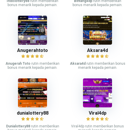
Indolottery88
rutin memberikan
Bintang4dp
rutin memberikan
bonus menarik kepada pemain.
bonus menarik kepada pemain.
Anugerahtoto
Aksara4d
Anugerah Toto
rutin memberikan
Aksara4d
rutin memberikan bonus
bonus menarik kepada pemain.
menarik kepada pemain.
dunialottery88
Viral4dp
Dunialottery88
rutin memberikan
Viral4dp rutin memberikan bonus