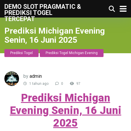
DEMO SLOT PRAGMATIC &
PREDIKSI TOGEL
TERCEPAT
Prediksi Michigan Evening
Senin, 16 Juni 2025
Prediksi Togel
Prediksi Togel Michigan Evening
by
admin
1 tahun ago
0
97
Prediksi Michigan
Evening Senin, 16 Juni
2025