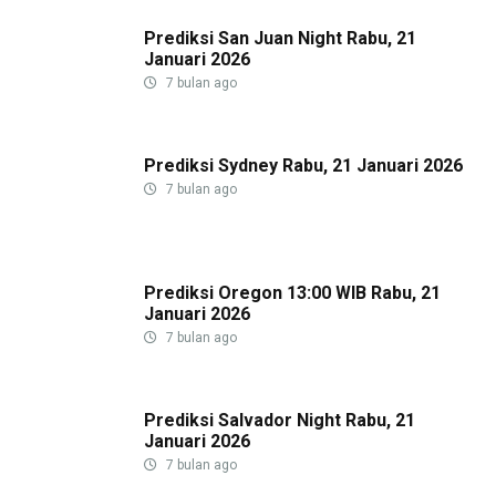
Prediksi San Juan Night Rabu, 21
Januari 2026
7 bulan ago
Prediksi Sydney Rabu, 21 Januari 2026
7 bulan ago
Prediksi Oregon 13:00 WIB Rabu, 21
Januari 2026
7 bulan ago
Prediksi Salvador Night Rabu, 21
Januari 2026
7 bulan ago