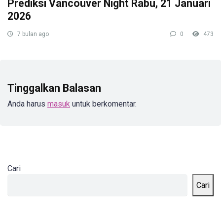
Prediksi Vancouver Night Rabu, 21 Januari
2026
7 bulan ago
0
473
Tinggalkan Balasan
Anda harus
masuk
untuk berkomentar.
Cari
Cari