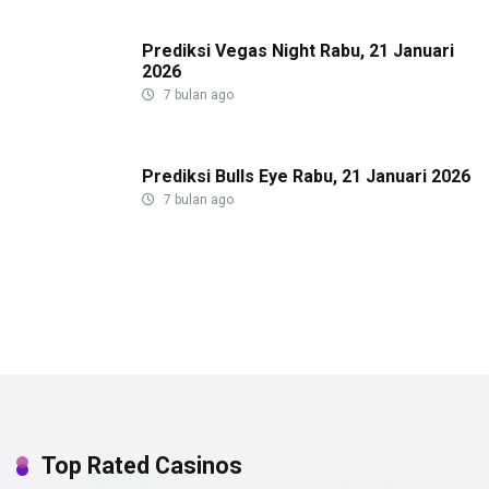
Prediksi Vegas Night Rabu, 21 Januari
2026
7 bulan ago
Prediksi Bulls Eye Rabu, 21 Januari 2026
7 bulan ago
Top Rated Casinos