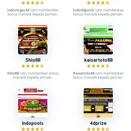
Indovegas4d
rutin memberikan
Indo4dpools
rutin memberikan
bonus menarik kepada pemain.
bonus menarik kepada pemain.
Shio88
kaisartoto88
Shio88
rutin memberikan bonus
Kaisartoto88
rutin memberikan
menarik kepada pemain.
bonus menarik kepada pemain.
Indopools
4dprize