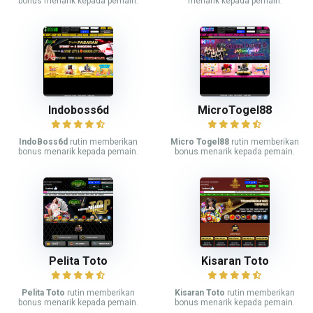
bonus menarik kepada pemain.
menarik kepada pemain.
Indoboss6d
MicroTogel88
IndoBoss6d
rutin memberikan
Micro Togel88
rutin memberikan
bonus menarik kepada pemain.
bonus menarik kepada pemain.
Pelita Toto
Kisaran Toto
Pelita Toto
rutin memberikan
Kisaran Toto
rutin memberikan
bonus menarik kepada pemain.
bonus menarik kepada pemain.