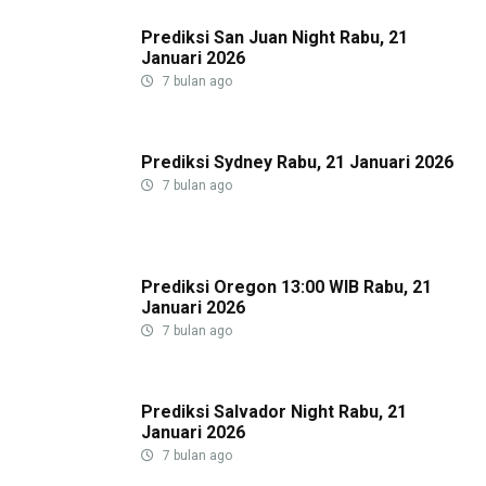
Prediksi San Juan Night Rabu, 21
Januari 2026
7 bulan ago
Prediksi Sydney Rabu, 21 Januari 2026
7 bulan ago
Prediksi Oregon 13:00 WIB Rabu, 21
Januari 2026
7 bulan ago
Prediksi Salvador Night Rabu, 21
Januari 2026
7 bulan ago