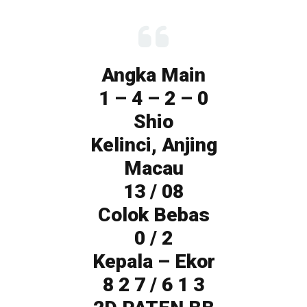
Angka Main
1 – 4 – 2 – 0
Shio
Kelinci, Anjing
Macau
13 / 08
Colok Bebas
0 / 2
Kepala – Ekor
8 2 7 / 6 1 3