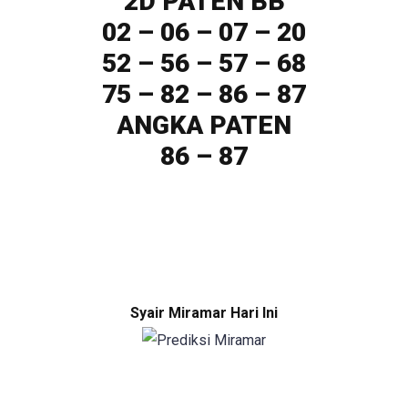
2D PATEN BB
02 – 06 – 07 – 20
52 – 56 – 57 – 68
75 – 82 – 86 – 87
ANGKA PATEN
86 – 87
Syair Miramar Hari Ini