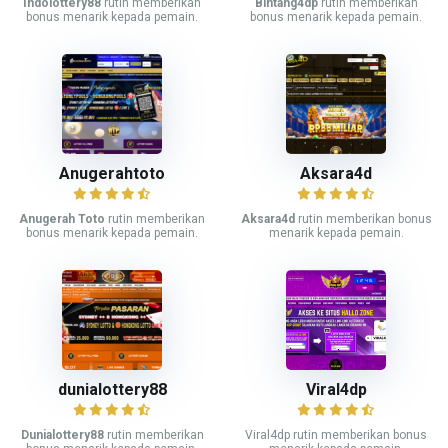
Indolottery88
rutin memberikan
Bintang4dp
rutin memberikan
bonus menarik kepada pemain.
bonus menarik kepada pemain.
Anugerahtoto
Aksara4d
Anugerah Toto
rutin memberikan
Aksara4d
rutin memberikan bonus
bonus menarik kepada pemain.
menarik kepada pemain.
dunialottery88
Viral4dp
Dunialottery88
rutin memberikan
Viral4dp rutin memberikan bonus