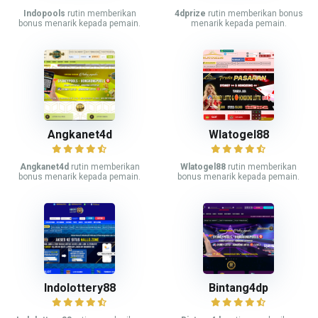
Indopools
rutin memberikan
4dprize
rutin memberikan bonus
bonus menarik kepada pemain.
menarik kepada pemain.
Angkanet4d
Wlatogel88
Angkanet4d
rutin memberikan
Wlatogel88
rutin memberikan
bonus menarik kepada pemain.
bonus menarik kepada pemain.
Indolottery88
Bintang4dp