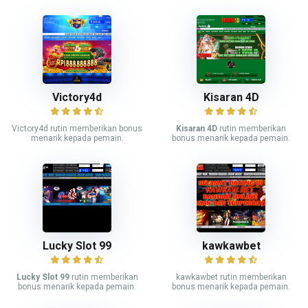
Victory4d
Kisaran 4D
Victory4d rutin memberikan bonus
Kisaran 4D
rutin memberikan
menarik kepada pemain.
bonus menarik kepada pemain.
Lucky Slot 99
kawkawbet
Lucky Slot 99
rutin memberikan
kawkawbet rutin memberikan
bonus menarik kepada pemain.
bonus menarik kepada pemain.