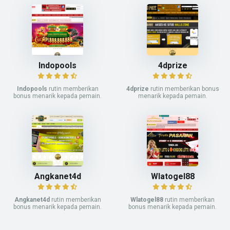
Indopools
4dprize
Indopools
rutin memberikan
4dprize
rutin memberikan bonus
bonus menarik kepada pemain.
menarik kepada pemain.
Angkanet4d
Wlatogel88
Angkanet4d
rutin memberikan
Wlatogel88
rutin memberikan
bonus menarik kepada pemain.
bonus menarik kepada pemain.