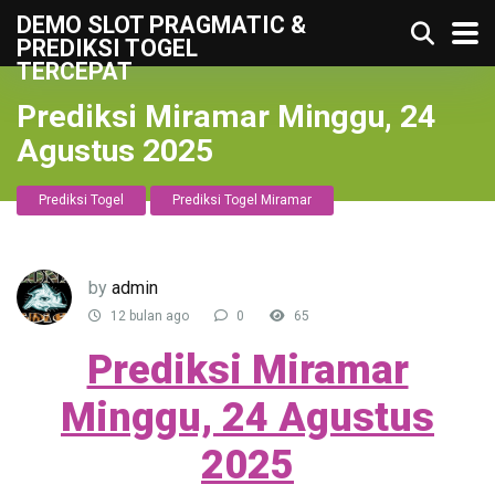
DEMO SLOT PRAGMATIC &
PREDIKSI TOGEL
TERCEPAT
Prediksi Miramar Minggu, 24
Agustus 2025
Prediksi Togel
Prediksi Togel Miramar
by
admin
12 bulan ago
0
65
Prediksi Miramar
Minggu, 24 Agustus
2025