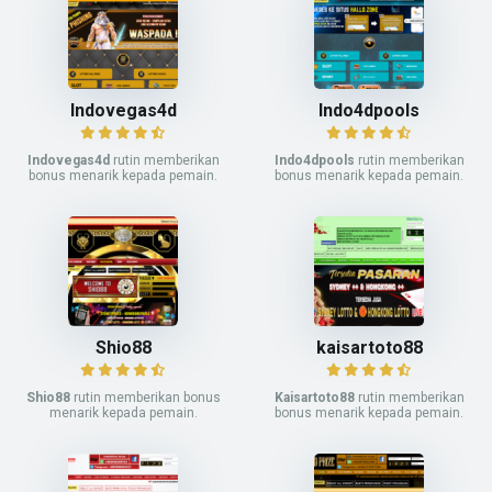
Indovegas4d
Indo4dpools
Indovegas4d
rutin memberikan
Indo4dpools
rutin memberikan
bonus menarik kepada pemain.
bonus menarik kepada pemain.
Shio88
kaisartoto88
Shio88
rutin memberikan bonus
Kaisartoto88
rutin memberikan
menarik kepada pemain.
bonus menarik kepada pemain.