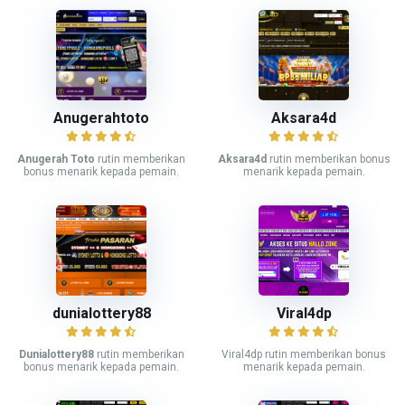
Anugerahtoto
Aksara4d
Anugerah Toto
rutin memberikan
Aksara4d
rutin memberikan bonus
bonus menarik kepada pemain.
menarik kepada pemain.
dunialottery88
Viral4dp
Dunialottery88
rutin memberikan
Viral4dp rutin memberikan bonus
bonus menarik kepada pemain.
menarik kepada pemain.