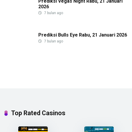
Prediksi Vegas Night Rabu, 21 Januari
2026
7 bulan ago
Prediksi Bulls Eye Rabu, 21 Januari 2026
7 bulan ago
Top Rated Casinos