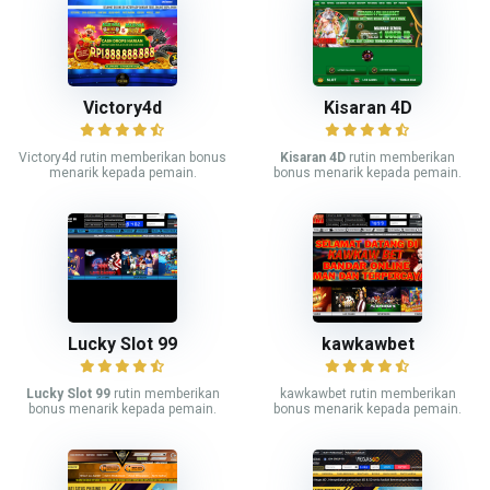
Victory4d
Kisaran 4D
Victory4d rutin memberikan bonus
Kisaran 4D
rutin memberikan
menarik kepada pemain.
bonus menarik kepada pemain.
Lucky Slot 99
kawkawbet
Lucky Slot 99
rutin memberikan
kawkawbet rutin memberikan
bonus menarik kepada pemain.
bonus menarik kepada pemain.