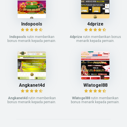
Indopools
4dprize
Indopools
rutin memberikan
4dprize
rutin memberikan bonus
bonus menarik kepada pemain.
menarik kepada pemain.
Angkanet4d
Wlatogel88
Angkanet4d
rutin memberikan
Wlatogel88
rutin memberikan
bonus menarik kepada pemain.
bonus menarik kepada pemain.