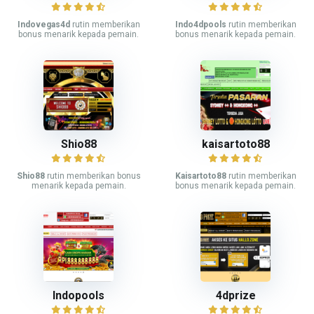
Indovegas4d
rutin memberikan
Indo4dpools
rutin memberikan
bonus menarik kepada pemain.
bonus menarik kepada pemain.
Shio88
kaisartoto88
Shio88
rutin memberikan bonus
Kaisartoto88
rutin memberikan
menarik kepada pemain.
bonus menarik kepada pemain.
Indopools
4dprize