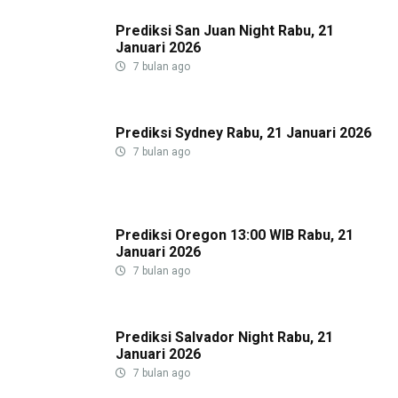
Prediksi San Juan Night Rabu, 21
Januari 2026
7 bulan ago
Prediksi Sydney Rabu, 21 Januari 2026
7 bulan ago
Prediksi Oregon 13:00 WIB Rabu, 21
Januari 2026
7 bulan ago
Prediksi Salvador Night Rabu, 21
Januari 2026
7 bulan ago