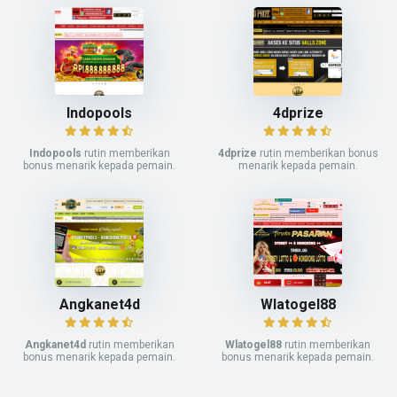
Indopools
4dprize
Indopools
rutin memberikan
4dprize
rutin memberikan bonus
bonus menarik kepada pemain.
menarik kepada pemain.
Angkanet4d
Wlatogel88
Angkanet4d
rutin memberikan
Wlatogel88
rutin memberikan
bonus menarik kepada pemain.
bonus menarik kepada pemain.