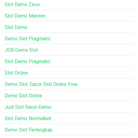
Slot Demo Zeus
Slot Demo Maxwin
Slot Demo
Demo Slot Pragmatic
JDB Demo Slot
Slot Demo Pragmatic
Slot Online
Demo Slot: Gacor Slot Online Free
Demo Slot Online
Judi Slot Gacor Demo
Slot Demo Normalbet
Demo Slot Terlengkap