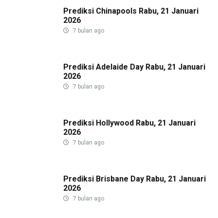
Prediksi Chinapools Rabu, 21 Januari
2026
7 bulan ago
Prediksi Adelaide Day Rabu, 21 Januari
2026
7 bulan ago
Prediksi Hollywood Rabu, 21 Januari
2026
7 bulan ago
Prediksi Brisbane Day Rabu, 21 Januari
2026
7 bulan ago