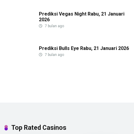
Prediksi Vegas Night Rabu, 21 Januari
2026
7 bulan ago
Prediksi Bulls Eye Rabu, 21 Januari 2026
7 bulan ago
Top Rated Casinos