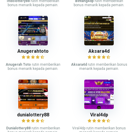
Indolottery88
rutin memberikan
Bintang4dp
rutin memberikan
bonus menarik kepada pemain.
bonus menarik kepada pemain.
Anugerahtoto
Aksara4d
Anugerah Toto
rutin memberikan
Aksara4d
rutin memberikan bonus
bonus menarik kepada pemain.
menarik kepada pemain.
dunialottery88
Viral4dp
Dunialottery88
rutin memberikan
Viral4dp rutin memberikan bonus