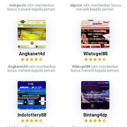
Indopools
rutin memberikan
4dprize
rutin memberikan bonus
bonus menarik kepada pemain.
menarik kepada pemain.
Angkanet4d
Wlatogel88
Angkanet4d
rutin memberikan
Wlatogel88
rutin memberikan
bonus menarik kepada pemain.
bonus menarik kepada pemain.
Indolottery88
Bintang4dp