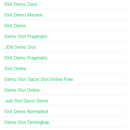
Slot Demo Zeus
Slot Demo Maxwin
Slot Demo
Demo Slot Pragmatic
JDB Demo Slot
Slot Demo Pragmatic
Slot Online
Demo Slot: Gacor Slot Online Free
Demo Slot Online
Judi Slot Gacor Demo
Slot Demo Normalbet
Demo Slot Terlengkap