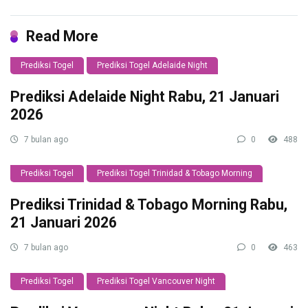
Read More
Prediksi Togel
Prediksi Togel Adelaide Night
Prediksi Adelaide Night Rabu, 21 Januari
2026
7 bulan ago
0
488
Prediksi Togel
Prediksi Togel Trinidad & Tobago Morning
Prediksi Trinidad & Tobago Morning Rabu,
21 Januari 2026
7 bulan ago
0
463
Prediksi Togel
Prediksi Togel Vancouver Night