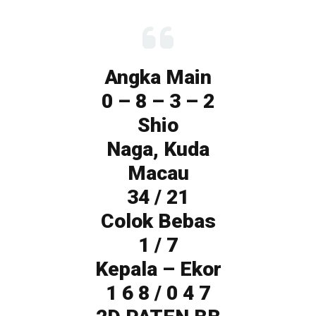
Angka Main
0 – 8 – 3 – 2
Shio
Naga, Kuda
Macau
34 / 21
Colok Bebas
1 / 7
Kepala – Ekor
1 6 8 / 0 4 7