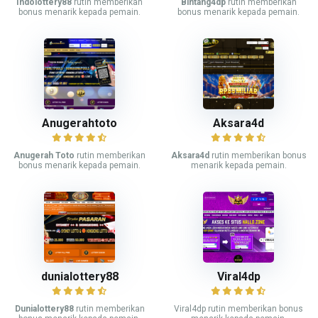
Indolottery88
rutin memberikan
Bintang4dp
rutin memberikan
bonus menarik kepada pemain.
bonus menarik kepada pemain.
Anugerahtoto
Aksara4d
Anugerah Toto
rutin memberikan
Aksara4d
rutin memberikan bonus
bonus menarik kepada pemain.
menarik kepada pemain.
dunialottery88
Viral4dp
Dunialottery88
rutin memberikan
Viral4dp rutin memberikan bonus