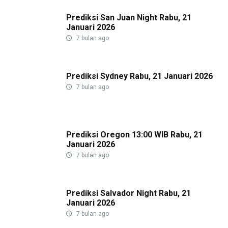
Prediksi San Juan Night Rabu, 21
Januari 2026
7 bulan ago
Prediksi Sydney Rabu, 21 Januari 2026
7 bulan ago
Prediksi Oregon 13:00 WIB Rabu, 21
Januari 2026
7 bulan ago
Prediksi Salvador Night Rabu, 21
Januari 2026
7 bulan ago