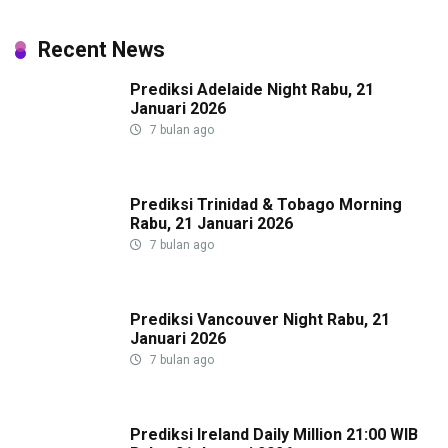
Recent News
Prediksi Adelaide Night Rabu, 21
Januari 2026
7 bulan ago
Prediksi Trinidad & Tobago Morning
Rabu, 21 Januari 2026
7 bulan ago
Prediksi Vancouver Night Rabu, 21
Januari 2026
7 bulan ago
Prediksi Ireland Daily Million 21:00 WIB