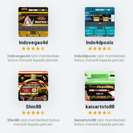
Indovegas4d
Indo4dpools
Indovegas4d
rutin memberikan
Indo4dpools
rutin memberikan
bonus menarik kepada pemain.
bonus menarik kepada pemain.
Shio88
kaisartoto88
Shio88
rutin memberikan bonus
Kaisartoto88
rutin memberikan
menarik kepada pemain.
bonus menarik kepada pemain.