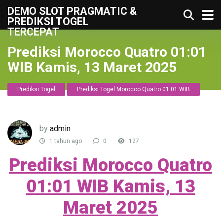
DEMO SLOT PRAGMATIC &
PREDIKSI TOGEL
TERCEPAT
Prediksi Morocco Quatro 01:01
WIB Kamis, 13 Maret 2025
Prediksi Togel
Prediksi Togel Morocco Quatro 01:01 WIB
by
admin
1 tahun ago
0
127
Prediksi Morocco Quatro
01:01 WIB Kamis, 13
Maret 2025