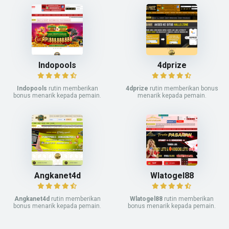
Indopools
4dprize
Indopools
rutin memberikan
4dprize
rutin memberikan bonus
bonus menarik kepada pemain.
menarik kepada pemain.
Angkanet4d
Wlatogel88
Angkanet4d
rutin memberikan
Wlatogel88
rutin memberikan
bonus menarik kepada pemain.
bonus menarik kepada pemain.