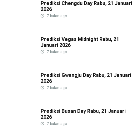
Prediksi Chengdu Day Rabu, 21 Januari
2026
7 bulan ago
Prediksi Vegas Midnight Rabu, 21
Januari 2026
7 bulan ago
Prediksi Gwangju Day Rabu, 21 Januari
2026
7 bulan ago
Prediksi Busan Day Rabu, 21 Januari
2026
7 bulan ago