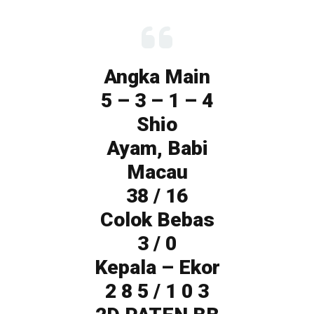
Angka Main
5 – 3 – 1 – 4
Shio
Ayam, Babi
Macau
38 / 16
Colok Bebas
3 / 0
Kepala – Ekor
2 8 5 / 1 0 3