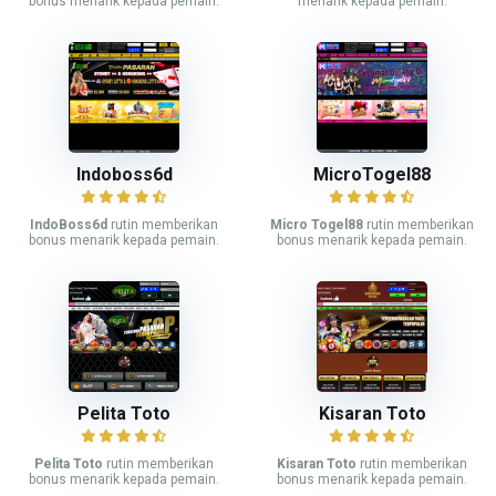
bonus menarik kepada pemain.
menarik kepada pemain.
Indoboss6d
MicroTogel88
IndoBoss6d
rutin memberikan
Micro Togel88
rutin memberikan
bonus menarik kepada pemain.
bonus menarik kepada pemain.
Pelita Toto
Kisaran Toto
Pelita Toto
rutin memberikan
Kisaran Toto
rutin memberikan
bonus menarik kepada pemain.
bonus menarik kepada pemain.