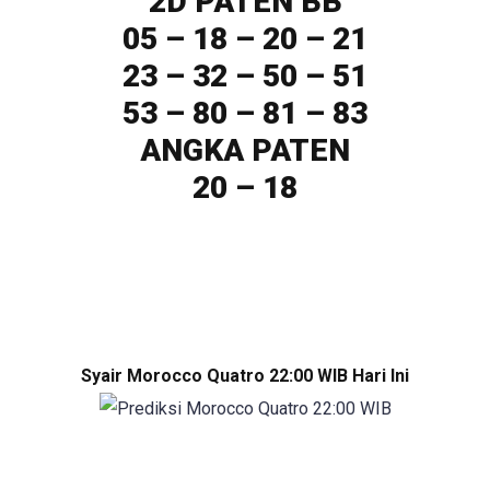
2D PATEN BB
05 – 18 – 20 – 21
23 – 32 – 50 – 51
53 – 80 – 81 – 83
ANGKA PATEN
20 – 18
Syair Morocco Quatro 22:00 WIB Hari Ini