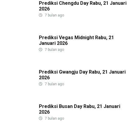
Prediksi Chengdu Day Rabu, 21 Januari
2026
7 bulan ago
Prediksi Vegas Midnight Rabu, 21
Januari 2026
7 bulan ago
Prediksi Gwangju Day Rabu, 21 Januari
2026
7 bulan ago
Prediksi Busan Day Rabu, 21 Januari
2026
7 bulan ago