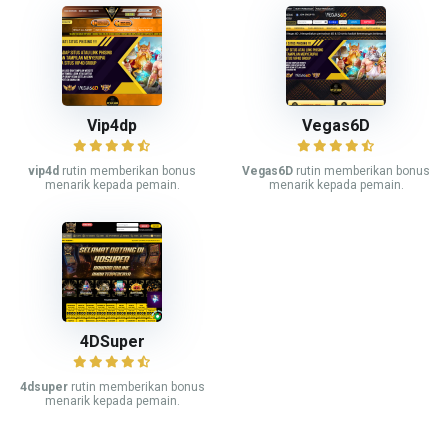
Vip4dp
Vegas6D
vip4d
rutin memberikan bonus
Vegas6D
rutin memberikan bonus
menarik kepada pemain.
menarik kepada pemain.
4DSuper
4dsuper
rutin memberikan bonus
menarik kepada pemain.