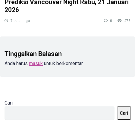
Prediksi Vancouver Night Rabu, 21 Januari
2026
7 bulan ago
0
473
Tinggalkan Balasan
Anda harus
masuk
untuk berkomentar.
Cari
Cari