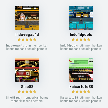
Indovegas4d
Indo4dpools
Indovegas4d
rutin memberikan
Indo4dpools
rutin memberikan
bonus menarik kepada pemain.
bonus menarik kepada pemain.
Shio88
kaisartoto88
Shio88
rutin memberikan bonus
Kaisartoto88
rutin memberikan
menarik kepada pemain.
bonus menarik kepada pemain.