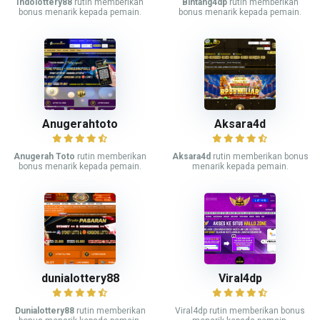
Indolottery88
rutin memberikan
Bintang4dp
rutin memberikan
bonus menarik kepada pemain.
bonus menarik kepada pemain.
Anugerahtoto
Aksara4d
Anugerah Toto
rutin memberikan
Aksara4d
rutin memberikan bonus
bonus menarik kepada pemain.
menarik kepada pemain.
dunialottery88
Viral4dp
Dunialottery88
rutin memberikan
Viral4dp rutin memberikan bonus