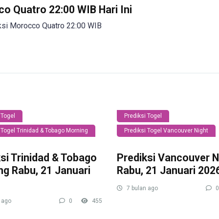
o Quatro 22:00 WIB Hari Ini
 Togel
Prediksi Togel
 Togel Trinidad & Tobago Morning
Prediksi Togel Vancouver Night
si Trinidad & Tobago
Prediksi Vancouver N
ng Rabu, 21 Januari
Rabu, 21 Januari 202
7 bulan ago
0
 ago
0
455