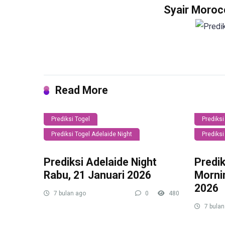
Syair Morocc
Read More
Prediksi Togel
Prediksi
Prediksi Togel Adelaide Night
Prediksi
Prediksi Adelaide Night
Predik
Rabu, 21 Januari 2026
Morni
2026
7 bulan ago
0
480
7 bulan