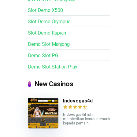
Slot Demo X500
Slot Demo Olympus
Slot Demo Rupiah
Demo Slot Mahjong
Demo Slot PG
Demo Slot Station Play
New Casinos
Indovegas4d
Indovegas4d
rutin
memberikan bonus menarik
kepada pemain.