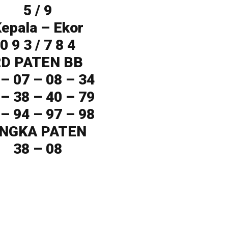
5 / 9
epala – Ekor
0 9 3 / 7 8 4
2D PATEN BB
 – 07 – 08 – 34
 – 38 – 40 – 79
 – 94 – 97 – 98
NGKA PATEN
38 – 08