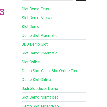
Slot Demo Zeus
23
Slot Demo Maxwin
Slot Demo
Demo Slot Pragmatic
JDB Demo Slot
Slot Demo Pragmatic
Slot Online
Demo Slot: Gacor Slot Online Free
Demo Slot Online
Judi Slot Gacor Demo
Slot Demo Normalbet
Demo Slot Terlengkap