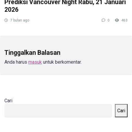
Prediksi Vancouver Night Rabu, 21 Januari
2026
7 bulan ago
0
463
Tinggalkan Balasan
Anda harus
masuk
untuk berkomentar.
Cari
Cari