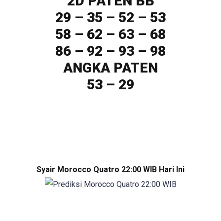
2D PATEN BB
29 – 35 – 52 – 53
58 – 62 – 63 – 68
86 – 92 – 93 – 98
ANGKA PATEN
53 – 29
Syair Morocco Quatro 22:00 WIB Hari Ini