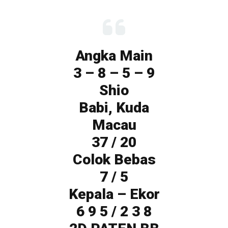
Angka Main
3 – 8 – 5 – 9
Shio
Babi, Kuda
Macau
37 / 20
Colok Bebas
7 / 5
Kepala – Ekor
6 9 5 / 2 3 8