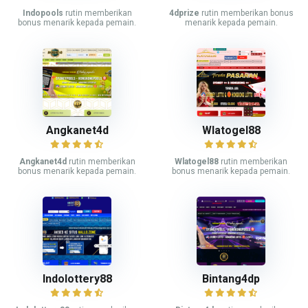
Indopools
rutin memberikan
4dprize
rutin memberikan bonus
bonus menarik kepada pemain.
menarik kepada pemain.
Angkanet4d
Wlatogel88
Angkanet4d
rutin memberikan
Wlatogel88
rutin memberikan
bonus menarik kepada pemain.
bonus menarik kepada pemain.
Indolottery88
Bintang4dp