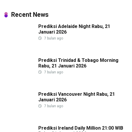
Recent News
Prediksi Adelaide Night Rabu, 21
Januari 2026
7 bulan ago
Prediksi Trinidad & Tobago Morning
Rabu, 21 Januari 2026
7 bulan ago
Prediksi Vancouver Night Rabu, 21
Januari 2026
7 bulan ago
Prediksi Ireland Daily Million 21:00 WIB