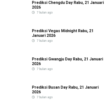
Prediksi Chengdu Day Rabu, 21 Januari
2026
7 bulan ago
Prediksi Vegas Midnight Rabu, 21
Januari 2026
7 bulan ago
Prediksi Gwangju Day Rabu, 21 Januari
2026
7 bulan ago
Prediksi Busan Day Rabu, 21 Januari
2026
7 bulan ago