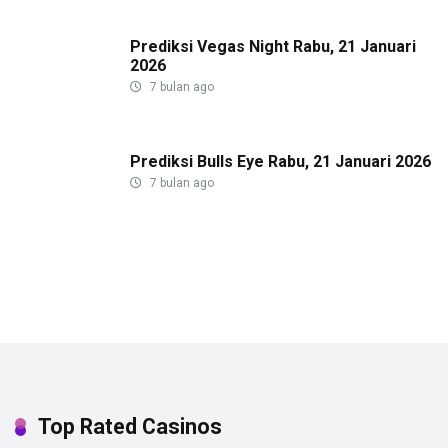
Prediksi Vegas Night Rabu, 21 Januari
2026
7 bulan ago
Prediksi Bulls Eye Rabu, 21 Januari 2026
7 bulan ago
Top Rated Casinos