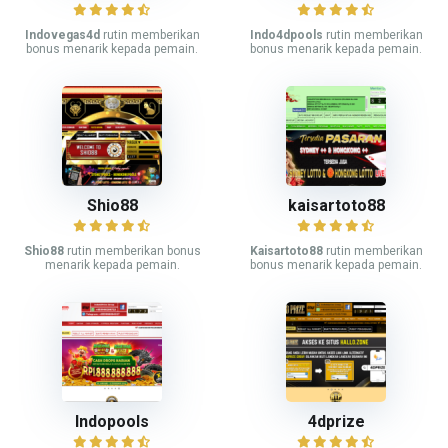
Indovegas4d
rutin memberikan
Indo4dpools
rutin memberikan
bonus menarik kepada pemain.
bonus menarik kepada pemain.
Shio88
kaisartoto88
Shio88
rutin memberikan bonus
Kaisartoto88
rutin memberikan
menarik kepada pemain.
bonus menarik kepada pemain.
Indopools
4dprize