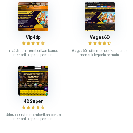
Vip4dp
Vegas6D
vip4d
rutin memberikan bonus
Vegas6D
rutin memberikan bonus
menarik kepada pemain.
menarik kepada pemain.
4DSuper
4dsuper
rutin memberikan bonus
menarik kepada pemain.