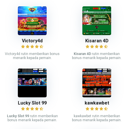
Victory4d
Kisaran 4D
Victory4d rutin memberikan bonus
Kisaran 4D
rutin memberikan
menarik kepada pemain.
bonus menarik kepada pemain.
Lucky Slot 99
kawkawbet
Lucky Slot 99
rutin memberikan
kawkawbet rutin memberikan
bonus menarik kepada pemain.
bonus menarik kepada pemain.