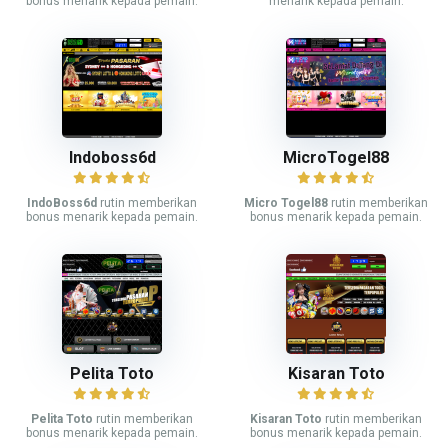
bonus menarik kepada pemain.
menarik kepada pemain.
Indoboss6d
MicroTogel88
IndoBoss6d
rutin memberikan
Micro Togel88
rutin memberikan
bonus menarik kepada pemain.
bonus menarik kepada pemain.
Pelita Toto
Kisaran Toto
Pelita Toto
rutin memberikan
Kisaran Toto
rutin memberikan
bonus menarik kepada pemain.
bonus menarik kepada pemain.