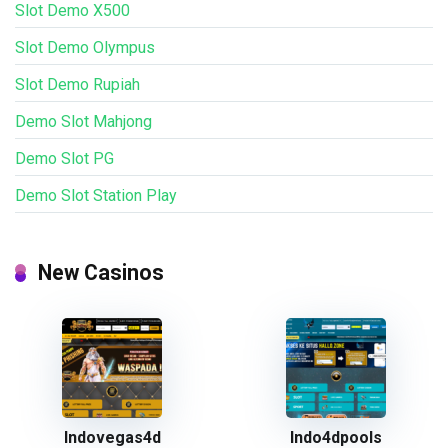
Slot Demo X500
Slot Demo Olympus
Slot Demo Rupiah
Demo Slot Mahjong
Demo Slot PG
Demo Slot Station Play
New Casinos
Indovegas4d
Indo4dpools