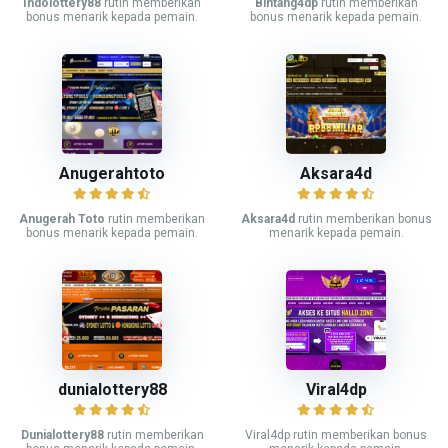
Indolottery88
rutin memberikan
Bintang4dp
rutin memberikan
bonus menarik kepada pemain.
bonus menarik kepada pemain.
Anugerahtoto
Aksara4d
Anugerah Toto
rutin memberikan
Aksara4d
rutin memberikan bonus
bonus menarik kepada pemain.
menarik kepada pemain.
dunialottery88
Viral4dp
Dunialottery88
rutin memberikan
Viral4dp rutin memberikan bonus