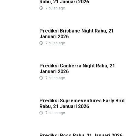
Rabu, 21 Januari 2026
7 bulan ago
Prediksi Brisbane Night Rabu, 21
Januari 2026
7 bulan ago
Prediksi Canberra Night Rabu, 21
Januari 2026
7 bulan ago
Prediksi Supremeventures Early Bird
Rabu, 21 Januari 2026
7 bulan ago
Prediksi Pcso Rabu, 21 Januari 2026