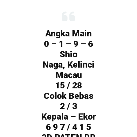
Angka Main
0 – 1 – 9 – 6
Shio
Naga, Kelinci
Macau
15 / 28
Colok Bebas
2 / 3
Kepala – Ekor
6 9 7 / 4 1 5