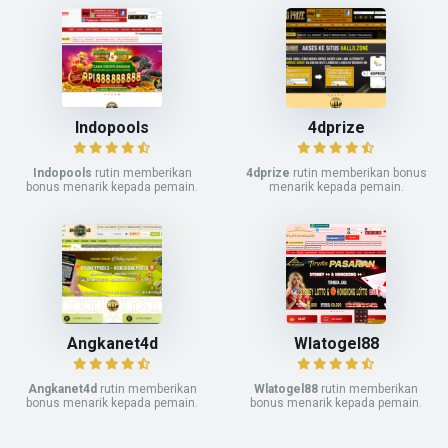
Indopools
4dprize
Indopools
rutin memberikan
4dprize
rutin memberikan bonus
bonus menarik kepada pemain.
menarik kepada pemain.
Angkanet4d
Wlatogel88
Angkanet4d
rutin memberikan
Wlatogel88
rutin memberikan
bonus menarik kepada pemain.
bonus menarik kepada pemain.