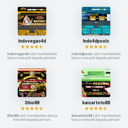
Indovegas4d
Indo4dpools
Indovegas4d
rutin memberikan
Indo4dpools
rutin memberikan
bonus menarik kepada pemain.
bonus menarik kepada pemain.
Shio88
kaisartoto88
Shio88
rutin memberikan bonus
Kaisartoto88
rutin memberikan
menarik kepada pemain.
bonus menarik kepada pemain.