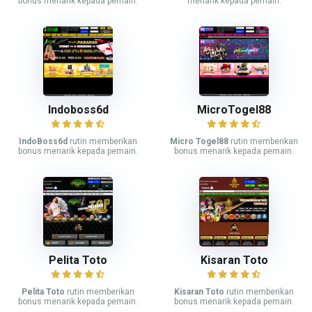
bonus menarik kepada pemain.
menarik kepada pemain.
Indoboss6d
MicroTogel88
IndoBoss6d
rutin memberikan
Micro Togel88
rutin memberikan
bonus menarik kepada pemain.
bonus menarik kepada pemain.
Pelita Toto
Kisaran Toto
Pelita Toto
rutin memberikan
Kisaran Toto
rutin memberikan
bonus menarik kepada pemain.
bonus menarik kepada pemain.