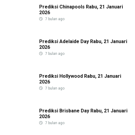
Prediksi Chinapools Rabu, 21 Januari
2026
7 bulan ago
Prediksi Adelaide Day Rabu, 21 Januari
2026
7 bulan ago
Prediksi Hollywood Rabu, 21 Januari
2026
7 bulan ago
Prediksi Brisbane Day Rabu, 21 Januari
2026
7 bulan ago