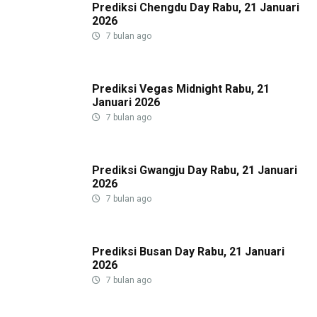
Prediksi Chengdu Day Rabu, 21 Januari
2026
7 bulan ago
Prediksi Vegas Midnight Rabu, 21
Januari 2026
7 bulan ago
Prediksi Gwangju Day Rabu, 21 Januari
2026
7 bulan ago
Prediksi Busan Day Rabu, 21 Januari
2026
7 bulan ago