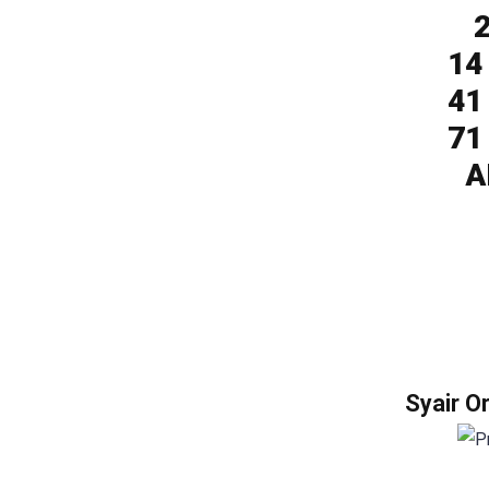
14
41
71
A
Syair O