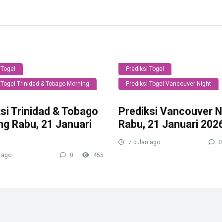
 Togel
Prediksi Togel
 Togel Trinidad & Tobago Morning
Prediksi Togel Vancouver Night
si Trinidad & Tobago
Prediksi Vancouver N
ng Rabu, 21 Januari
Rabu, 21 Januari 202
7 bulan ago
0
 ago
0
455