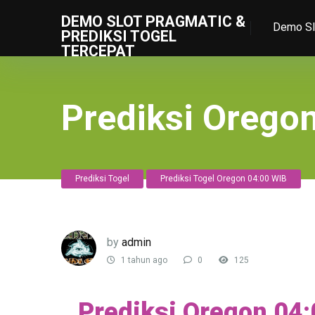
DEMO SLOT PRAGMATIC &
Demo Sl
PREDIKSI TOGEL
TERCEPAT
Prediksi Orego
Prediksi Togel
Prediksi Togel Oregon 04:00 WIB
by
admin
1 tahun ago
0
125
Prediksi Oregon 04