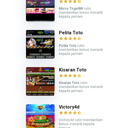
Micro Togel88
rutin
memberikan bonus menarik
kepada pemain.
Pelita Toto
Pelita Toto
rutin
memberikan bonus menarik
kepada pemain.
Kisaran Toto
Kisaran Toto
rutin
memberikan bonus menarik
kepada pemain.
Victory4d
Victory4d rutin memberikan
bonus menarik kepada
pemain.