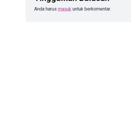
Anda harus
masuk
untuk berkomentar.