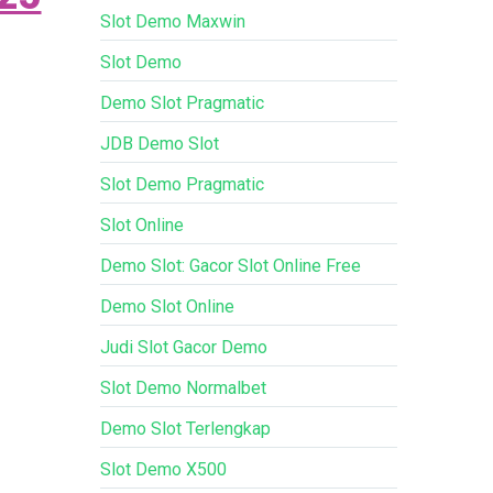
Slot Demo Maxwin
Slot Demo
Demo Slot Pragmatic
JDB Demo Slot
Slot Demo Pragmatic
Slot Online
Demo Slot: Gacor Slot Online Free
Demo Slot Online
Judi Slot Gacor Demo
Slot Demo Normalbet
Demo Slot Terlengkap
Slot Demo X500