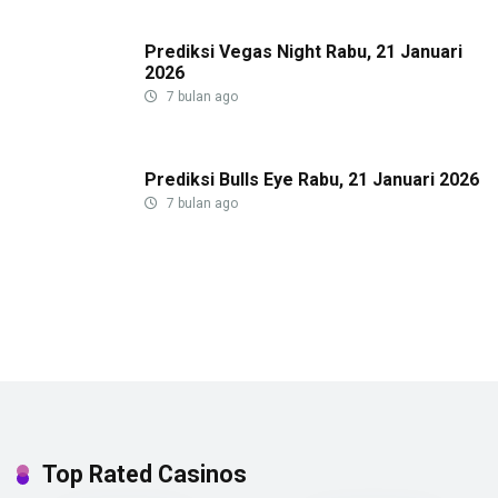
Prediksi Vegas Night Rabu, 21 Januari
2026
7 bulan ago
Prediksi Bulls Eye Rabu, 21 Januari 2026
7 bulan ago
Top Rated Casinos