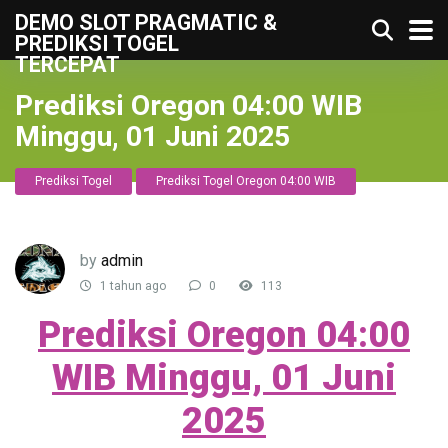
DEMO SLOT PRAGMATIC &
PREDIKSI TOGEL
TERCEPAT
Prediksi Oregon 04:00 WIB
Minggu, 01 Juni 2025
Prediksi Togel
Prediksi Togel Oregon 04:00 WIB
by
admin
1 tahun ago
0
113
Prediksi Oregon 04:00
WIB Minggu, 01 Juni
2025