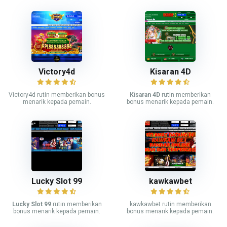
Victory4d
Kisaran 4D
Victory4d rutin memberikan bonus
Kisaran 4D
rutin memberikan
menarik kepada pemain.
bonus menarik kepada pemain.
Lucky Slot 99
kawkawbet
Lucky Slot 99
rutin memberikan
kawkawbet rutin memberikan
bonus menarik kepada pemain.
bonus menarik kepada pemain.