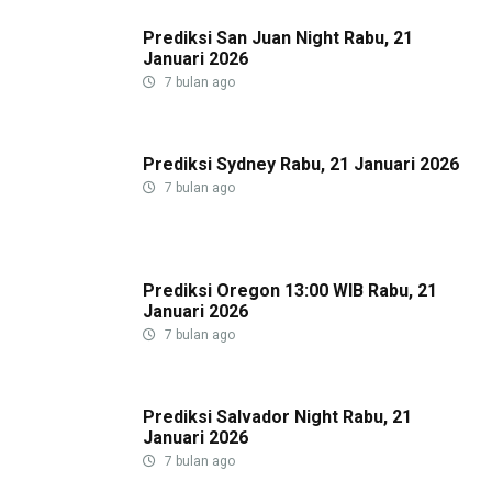
Prediksi San Juan Night Rabu, 21
Januari 2026
7 bulan ago
Prediksi Sydney Rabu, 21 Januari 2026
7 bulan ago
Prediksi Oregon 13:00 WIB Rabu, 21
Januari 2026
7 bulan ago
Prediksi Salvador Night Rabu, 21
Januari 2026
7 bulan ago