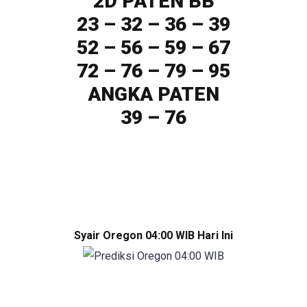
2D PATEN BB
23 – 32 – 36 – 39
52 – 56 – 59 – 67
72 – 76 – 79 – 95
ANGKA PATEN
39 – 76
Syair Oregon 04:00 WIB Hari Ini