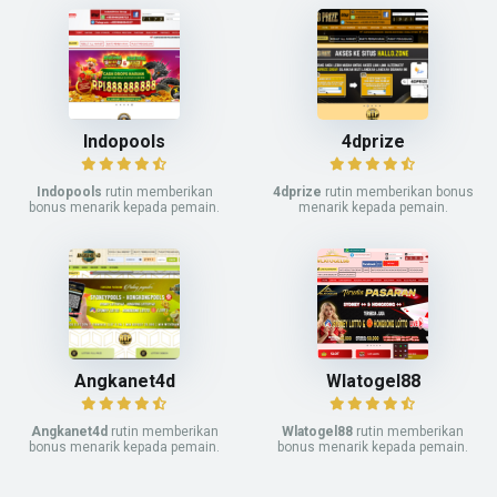
Indopools
4dprize
Indopools
rutin memberikan
4dprize
rutin memberikan bonus
bonus menarik kepada pemain.
menarik kepada pemain.
Angkanet4d
Wlatogel88
Angkanet4d
rutin memberikan
Wlatogel88
rutin memberikan
bonus menarik kepada pemain.
bonus menarik kepada pemain.