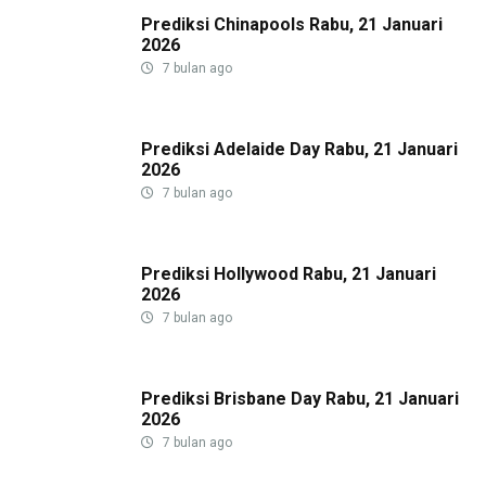
Prediksi Chinapools Rabu, 21 Januari
2026
7 bulan ago
Prediksi Adelaide Day Rabu, 21 Januari
2026
7 bulan ago
Prediksi Hollywood Rabu, 21 Januari
2026
7 bulan ago
Prediksi Brisbane Day Rabu, 21 Januari
2026
7 bulan ago