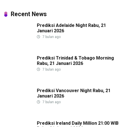
Recent News
Prediksi Adelaide Night Rabu, 21
Januari 2026
7 bulan ago
Prediksi Trinidad & Tobago Morning
Rabu, 21 Januari 2026
7 bulan ago
Prediksi Vancouver Night Rabu, 21
Januari 2026
7 bulan ago
Prediksi Ireland Daily Million 21:00 WIB