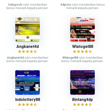
Indopools
rutin memberikan
4dprize
rutin memberikan bonus
bonus menarik kepada pemain.
menarik kepada pemain.
Angkanet4d
Wlatogel88
Angkanet4d
rutin memberikan
Wlatogel88
rutin memberikan
bonus menarik kepada pemain.
bonus menarik kepada pemain.
Indolottery88
Bintang4dp