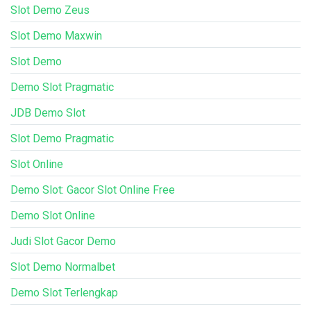
Slot Demo Zeus
Slot Demo Maxwin
Slot Demo
Demo Slot Pragmatic
JDB Demo Slot
Slot Demo Pragmatic
Slot Online
Demo Slot: Gacor Slot Online Free
Demo Slot Online
Judi Slot Gacor Demo
Slot Demo Normalbet
Demo Slot Terlengkap