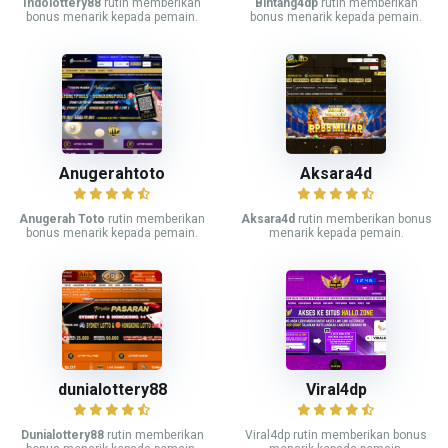
Indolottery88
rutin memberikan
Bintang4dp
rutin memberikan
bonus menarik kepada pemain.
bonus menarik kepada pemain.
Anugerahtoto
Aksara4d
Anugerah Toto
rutin memberikan
Aksara4d
rutin memberikan bonus
bonus menarik kepada pemain.
menarik kepada pemain.
dunialottery88
Viral4dp
Dunialottery88
rutin memberikan
Viral4dp rutin memberikan bonus