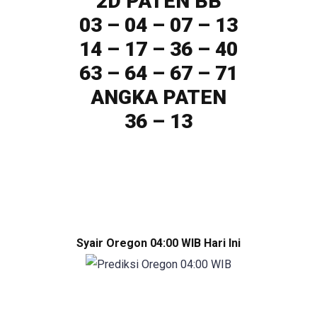
2D PATEN BB
03 – 04 – 07 – 13
14 – 17 – 36 – 40
63 – 64 – 67 – 71
ANGKA PATEN
36 – 13
Syair Oregon 04:00 WIB Hari Ini