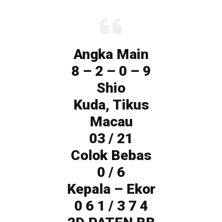
Angka Main
8 – 2 – 0 – 9
Shio
Kuda, Tikus
Macau
03 / 21
Colok Bebas
0 / 6
Kepala – Ekor
0 6 1 / 3 7 4