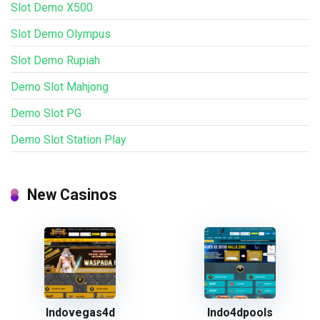
Slot Demo X500
Slot Demo Olympus
Slot Demo Rupiah
Demo Slot Mahjong
Demo Slot PG
Demo Slot Station Play
New Casinos
Indovegas4d
Indo4dpools