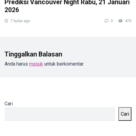
Prediksi Vancouver Night Rabu, 21 Januari
2026
7 bulan ago
0
475
Tinggalkan Balasan
Anda harus
masuk
untuk berkomentar.
Cari
Cari