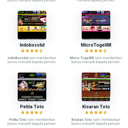
bonus menarik kepada pemain.
menarik kepada pemain.
Indoboss6d
MicroTogel88
IndoBoss6d
rutin memberikan
Micro Togel88
rutin memberikan
bonus menarik kepada pemain.
bonus menarik kepada pemain.
Pelita Toto
Kisaran Toto
Pelita Toto
rutin memberikan
Kisaran Toto
rutin memberikan
bonus menarik kepada pemain.
bonus menarik kepada pemain.