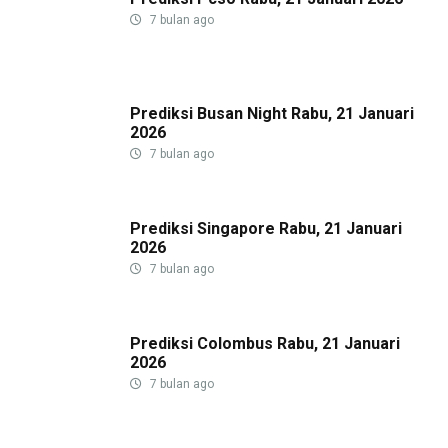
7 bulan ago
Prediksi Busan Night Rabu, 21 Januari
2026
7 bulan ago
Prediksi Singapore Rabu, 21 Januari
2026
7 bulan ago
Prediksi Colombus Rabu, 21 Januari
2026
7 bulan ago