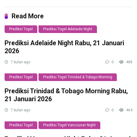
Read More
Prediksi Togel
Prediksi Togel Adelaide Night
Prediksi Adelaide Night Rabu, 21 Januari
2026
7 bulan ago
0
488
Prediksi Togel
Prediksi Togel Trinidad & Tobago Morning
Prediksi Trinidad & Tobago Morning Rabu,
21 Januari 2026
7 bulan ago
0
464
Prediksi Togel
Prediksi Togel Vancouver Night