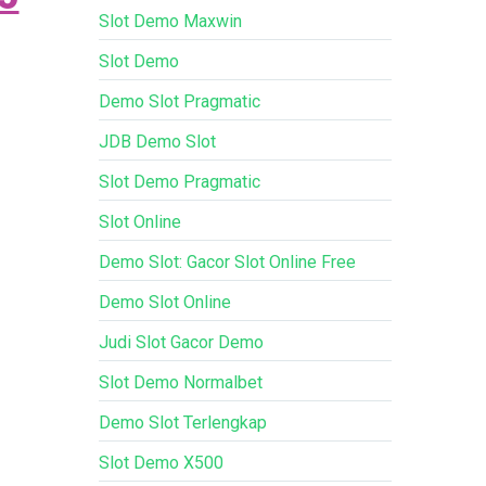
Slot Demo Maxwin
Slot Demo
Demo Slot Pragmatic
JDB Demo Slot
Slot Demo Pragmatic
Slot Online
Demo Slot: Gacor Slot Online Free
Demo Slot Online
Judi Slot Gacor Demo
Slot Demo Normalbet
Demo Slot Terlengkap
Slot Demo X500