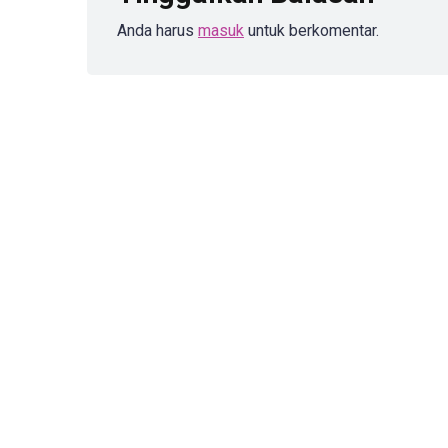
Anda harus
masuk
untuk berkomentar.