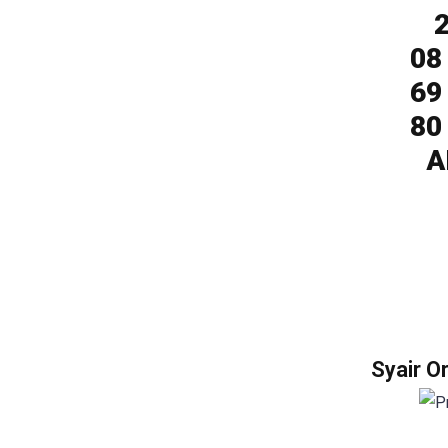
08
69
80
A
Syair O