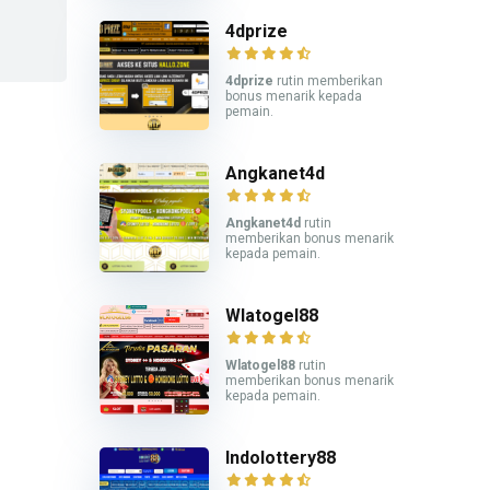
4dprize
4dprize
rutin memberikan
bonus menarik kepada
pemain.
Angkanet4d
Angkanet4d
rutin
memberikan bonus menarik
kepada pemain.
Wlatogel88
Wlatogel88
rutin
memberikan bonus menarik
kepada pemain.
Indolottery88