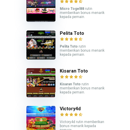
Micro Togel88
rutin
memberikan bonus menarik
kepada pemain.
Pelita Toto
Pelita Toto
rutin
memberikan bonus menarik
kepada pemain.
Kisaran Toto
Kisaran Toto
rutin
memberikan bonus menarik
kepada pemain.
Victory4d
Victory4d rutin memberikan
bonus menarik kepada
pemain.