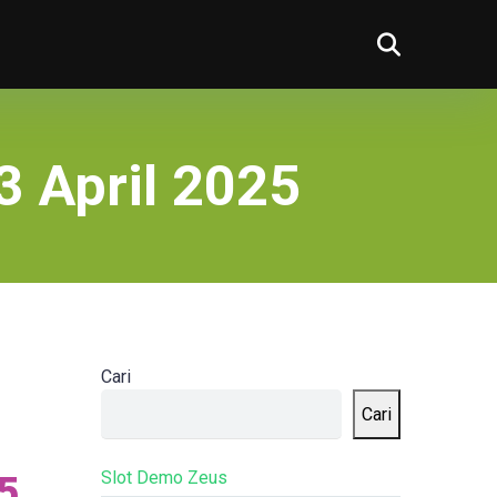
3 April 2025
Cari
Cari
Slot Demo Zeus
25