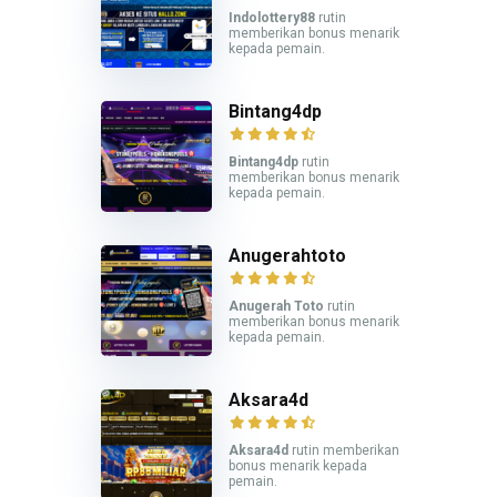
Indolottery88
rutin
memberikan bonus menarik
kepada pemain.
Bintang4dp
Bintang4dp
rutin
memberikan bonus menarik
kepada pemain.
Anugerahtoto
Anugerah Toto
rutin
memberikan bonus menarik
kepada pemain.
Aksara4d
Aksara4d
rutin memberikan
bonus menarik kepada
pemain.