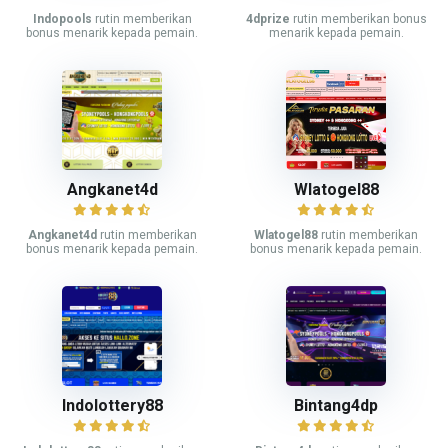
Indopools
rutin memberikan
4dprize
rutin memberikan bonus
bonus menarik kepada pemain.
menarik kepada pemain.
Angkanet4d
Wlatogel88
Angkanet4d
rutin memberikan
Wlatogel88
rutin memberikan
bonus menarik kepada pemain.
bonus menarik kepada pemain.
Indolottery88
Bintang4dp