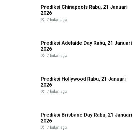
Prediksi Chinapools Rabu, 21 Januari
2026
7 bulan ago
Prediksi Adelaide Day Rabu, 21 Januari
2026
7 bulan ago
Prediksi Hollywood Rabu, 21 Januari
2026
7 bulan ago
Prediksi Brisbane Day Rabu, 21 Januari
2026
7 bulan ago