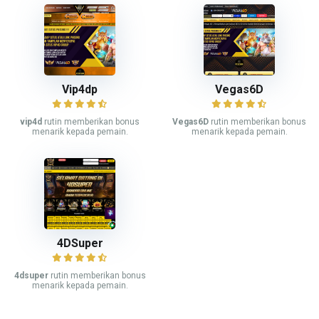
Vip4dp
Vegas6D
vip4d
rutin memberikan bonus
Vegas6D
rutin memberikan bonus
menarik kepada pemain.
menarik kepada pemain.
4DSuper
4dsuper
rutin memberikan bonus
menarik kepada pemain.