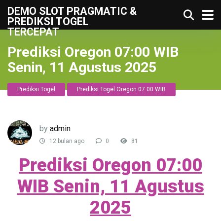
DEMO SLOT PRAGMATIC &
PREDIKSI TOGEL
TERCEPAT
Prediksi Oregon 07:00 WIB
Senin, 11 Agustus 2025
Prediksi Togel
Prediksi Togel Oregon 07:00 WIB
by
admin
12 bulan ago
0
81
Prediksi Oregon 07:00
WIB Senin, 11 Agustus
2025