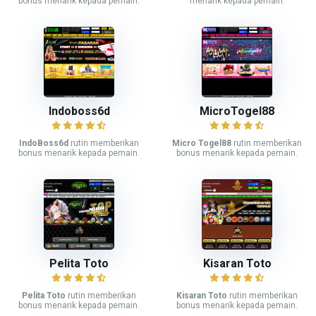
bonus menarik kepada pemain.
menarik kepada pemain.
Indoboss6d
MicroTogel88
IndoBoss6d
rutin memberikan
Micro Togel88
rutin memberikan
bonus menarik kepada pemain.
bonus menarik kepada pemain.
Pelita Toto
Kisaran Toto
Pelita Toto
rutin memberikan
Kisaran Toto
rutin memberikan
bonus menarik kepada pemain.
bonus menarik kepada pemain.