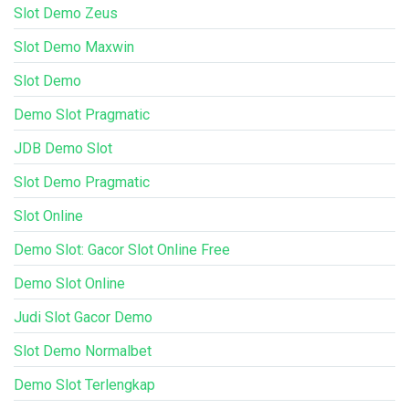
Slot Demo Zeus
Slot Demo Maxwin
Slot Demo
Demo Slot Pragmatic
JDB Demo Slot
Slot Demo Pragmatic
Slot Online
Demo Slot: Gacor Slot Online Free
Demo Slot Online
Judi Slot Gacor Demo
Slot Demo Normalbet
Demo Slot Terlengkap