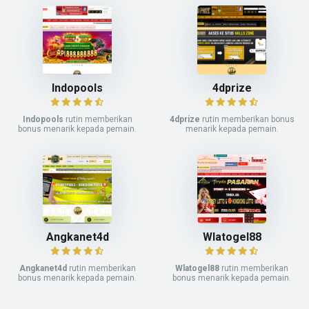
Indopools
4dprize
Indopools
rutin memberikan
4dprize
rutin memberikan bonus
bonus menarik kepada pemain.
menarik kepada pemain.
Angkanet4d
Wlatogel88
Angkanet4d
rutin memberikan
Wlatogel88
rutin memberikan
bonus menarik kepada pemain.
bonus menarik kepada pemain.