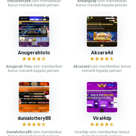
Indolottery88
rutin memberikan
Bintang4dp
rutin memberikan
bonus menarik kepada pemain.
bonus menarik kepada pemain.
Anugerahtoto
Aksara4d
Anugerah Toto
rutin memberikan
Aksara4d
rutin memberikan bonus
bonus menarik kepada pemain.
menarik kepada pemain.
dunialottery88
Viral4dp
Dunialottery88
rutin memberikan
Viral4dp rutin memberikan bonus