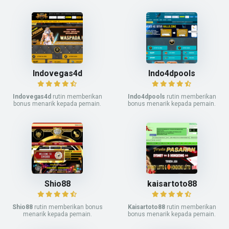
Indovegas4d
Indo4dpools
Indovegas4d
rutin memberikan
Indo4dpools
rutin memberikan
bonus menarik kepada pemain.
bonus menarik kepada pemain.
Shio88
kaisartoto88
Shio88
rutin memberikan bonus
Kaisartoto88
rutin memberikan
menarik kepada pemain.
bonus menarik kepada pemain.