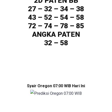
2D PATEN BB
27 – 32 – 34 – 38
43 – 52 – 54 – 58
72 – 74 – 78 – 85
ANGKA PATEN
32 – 58
Syair Oregon 07:00 WIB Hari Ini