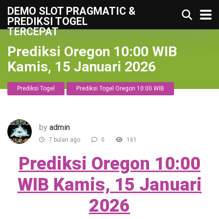
DEMO SLOT PRAGMATIC &
PREDIKSI TOGEL
TERCEPAT
Prediksi Oregon 10:00 WIB
Kamis, 15 Januari 2026
Prediksi Togel
Prediksi Togel Oregon 10:00 WIB
by
admin
7 bulan ago
0
161
Prediksi Oregon 10:00
WIB Kamis, 15 Januari
2026