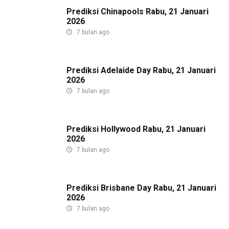
Prediksi Chinapools Rabu, 21 Januari
2026
7 bulan ago
Prediksi Adelaide Day Rabu, 21 Januari
2026
7 bulan ago
Prediksi Hollywood Rabu, 21 Januari
2026
7 bulan ago
Prediksi Brisbane Day Rabu, 21 Januari
2026
7 bulan ago