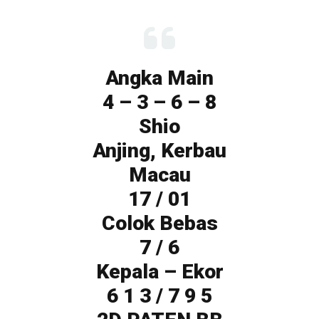
Angka Main
4 – 3 – 6 – 8
Shio
Anjing, Kerbau
Macau
17 / 01
Colok Bebas
7 / 6
Kepala – Ekor
6 1 3 / 7 9 5