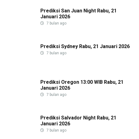
Prediksi San Juan Night Rabu, 21
Januari 2026
7 bulan ago
Prediksi Sydney Rabu, 21 Januari 2026
7 bulan ago
Prediksi Oregon 13:00 WIB Rabu, 21
Januari 2026
7 bulan ago
Prediksi Salvador Night Rabu, 21
Januari 2026
7 bulan ago