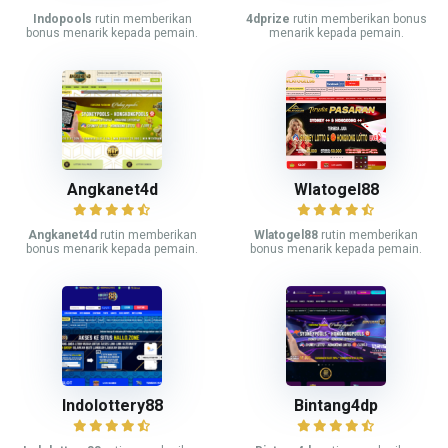
Indopools
rutin memberikan
4dprize
rutin memberikan bonus
bonus menarik kepada pemain.
menarik kepada pemain.
Angkanet4d
Wlatogel88
Angkanet4d
rutin memberikan
Wlatogel88
rutin memberikan
bonus menarik kepada pemain.
bonus menarik kepada pemain.
Indolottery88
Bintang4dp