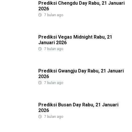
Prediksi Chengdu Day Rabu, 21 Januari
2026
7 bulan ago
Prediksi Vegas Midnight Rabu, 21
Januari 2026
7 bulan ago
Prediksi Gwangju Day Rabu, 21 Januari
2026
7 bulan ago
Prediksi Busan Day Rabu, 21 Januari
2026
7 bulan ago