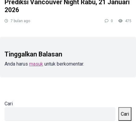
Prediksi Vancouver Night Rabu, 21 Januari
2026
7 bulan ago
0
475
Tinggalkan Balasan
Anda harus
masuk
untuk berkomentar.
Cari
Cari