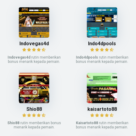
Indovegas4d
Indo4dpools
Indovegas4d
rutin memberikan
Indo4dpools
rutin memberikan
bonus menarik kepada pemain.
bonus menarik kepada pemain.
Shio88
kaisartoto88
Shio88
rutin memberikan bonus
Kaisartoto88
rutin memberikan
menarik kepada pemain.
bonus menarik kepada pemain.