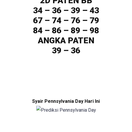
2D PATEN BB
34 – 36 – 39 – 43
67 – 74 – 76 – 79
84 – 86 – 89 – 98
ANGKA PATEN
39 – 36
Syair Pennsylvania Day Hari Ini