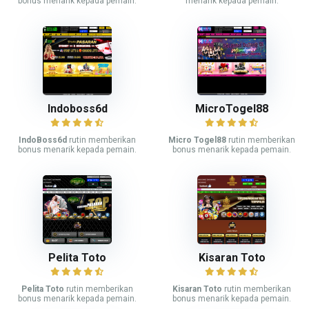
bonus menarik kepada pemain.
menarik kepada pemain.
Indoboss6d
MicroTogel88
IndoBoss6d
rutin memberikan
Micro Togel88
rutin memberikan
bonus menarik kepada pemain.
bonus menarik kepada pemain.
Pelita Toto
Kisaran Toto
Pelita Toto
rutin memberikan
Kisaran Toto
rutin memberikan
bonus menarik kepada pemain.
bonus menarik kepada pemain.