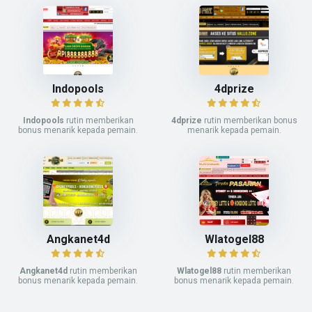
Indopools
4dprize
Indopools
rutin memberikan
4dprize
rutin memberikan bonus
bonus menarik kepada pemain.
menarik kepada pemain.
Angkanet4d
Wlatogel88
Angkanet4d
rutin memberikan
Wlatogel88
rutin memberikan
bonus menarik kepada pemain.
bonus menarik kepada pemain.