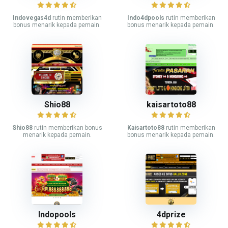
Indovegas4d
rutin memberikan
Indo4dpools
rutin memberikan
bonus menarik kepada pemain.
bonus menarik kepada pemain.
Shio88
kaisartoto88
Shio88
rutin memberikan bonus
Kaisartoto88
rutin memberikan
menarik kepada pemain.
bonus menarik kepada pemain.
Indopools
4dprize