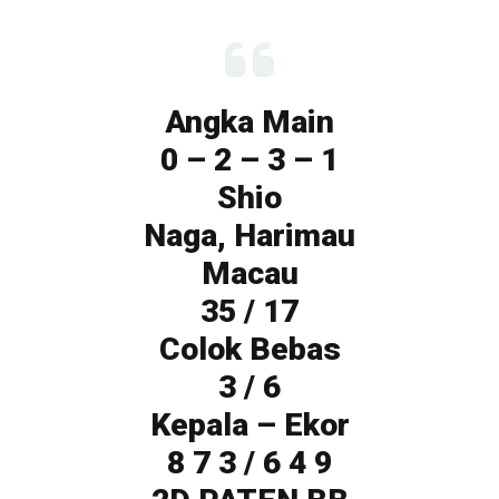
Angka Main
0 – 2 – 3 – 1
Shio
Naga, Harimau
Macau
35 / 17
Colok Bebas
3 / 6
Kepala – Ekor
8 7 3 / 6 4 9