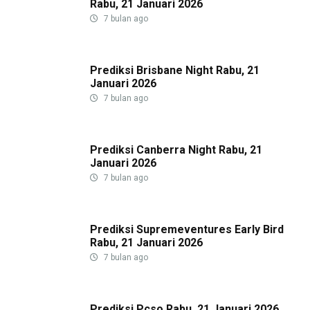
Rabu, 21 Januari 2026
7 bulan ago
Prediksi Brisbane Night Rabu, 21
Januari 2026
7 bulan ago
Prediksi Canberra Night Rabu, 21
Januari 2026
7 bulan ago
Prediksi Supremeventures Early Bird
Rabu, 21 Januari 2026
7 bulan ago
Prediksi Pcso Rabu, 21 Januari 2026