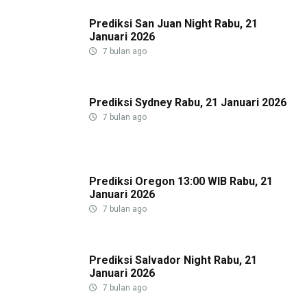
Prediksi San Juan Night Rabu, 21
Januari 2026
7 bulan ago
Prediksi Sydney Rabu, 21 Januari 2026
7 bulan ago
Prediksi Oregon 13:00 WIB Rabu, 21
Januari 2026
7 bulan ago
Prediksi Salvador Night Rabu, 21
Januari 2026
7 bulan ago