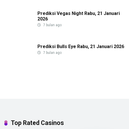
Prediksi Vegas Night Rabu, 21 Januari
2026
7 bulan ago
Prediksi Bulls Eye Rabu, 21 Januari 2026
7 bulan ago
Top Rated Casinos