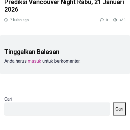
Prediksi Vancouver Night Rabu, 21 Januari
2026
7 bulan ago
0
463
Tinggalkan Balasan
Anda harus
masuk
untuk berkomentar.
Cari
Cari