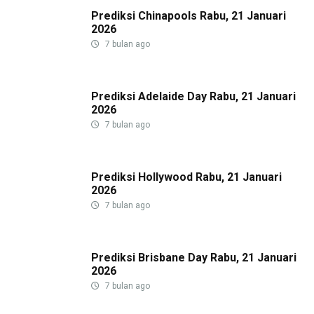
Prediksi Chinapools Rabu, 21 Januari
2026
7 bulan ago
Prediksi Adelaide Day Rabu, 21 Januari
2026
7 bulan ago
Prediksi Hollywood Rabu, 21 Januari
2026
7 bulan ago
Prediksi Brisbane Day Rabu, 21 Januari
2026
7 bulan ago