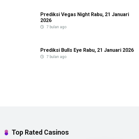
Prediksi Vegas Night Rabu, 21 Januari
2026
7 bulan ago
Prediksi Bulls Eye Rabu, 21 Januari 2026
7 bulan ago
Top Rated Casinos