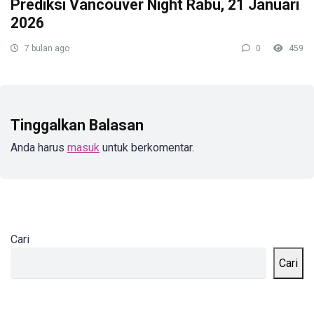
Prediksi Vancouver Night Rabu, 21 Januari
2026
7 bulan ago
0
459
Tinggalkan Balasan
Anda harus
masuk
untuk berkomentar.
Cari
Cari