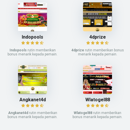
Indopools
4dprize
Indopools
rutin memberikan
4dprize
rutin memberikan bonus
bonus menarik kepada pemain.
menarik kepada pemain.
Angkanet4d
Wlatogel88
Angkanet4d
rutin memberikan
Wlatogel88
rutin memberikan
bonus menarik kepada pemain.
bonus menarik kepada pemain.