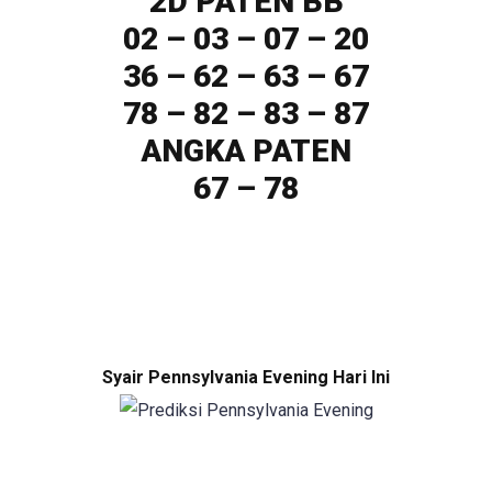
2D PATEN BB
02 – 03 – 07 – 20
36 – 62 – 63 – 67
78 – 82 – 83 – 87
ANGKA PATEN
67 – 78
Syair Pennsylvania Evening Hari Ini