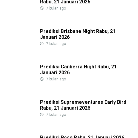
Rabu, 21 Januari 2026
7 bulan ago
Prediksi Brisbane Night Rabu, 21
Januari 2026
7 bulan ago
Prediksi Canberra Night Rabu, 21
Januari 2026
7 bulan ago
Prediksi Supremeventures Early Bird
Rabu, 21 Januari 2026
7 bulan ago
Prediksi Pcso Rabu, 21 Januari 2026