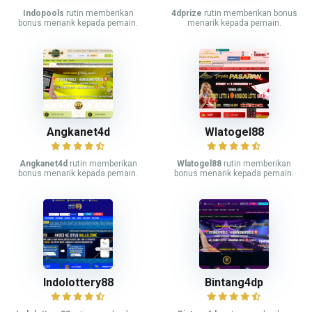
Indopools
rutin memberikan
4dprize
rutin memberikan bonus
bonus menarik kepada pemain.
menarik kepada pemain.
Angkanet4d
Wlatogel88
Angkanet4d
rutin memberikan
Wlatogel88
rutin memberikan
bonus menarik kepada pemain.
bonus menarik kepada pemain.
Indolottery88
Bintang4dp