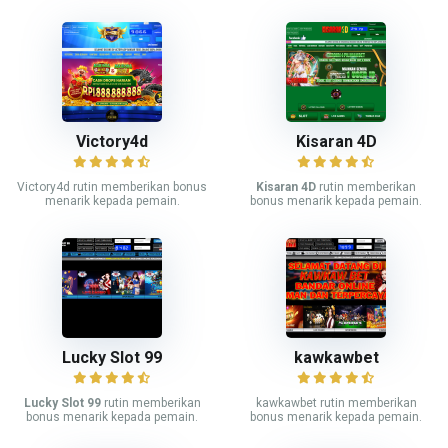
Victory4d
Kisaran 4D
Victory4d rutin memberikan bonus
Kisaran 4D
rutin memberikan
menarik kepada pemain.
bonus menarik kepada pemain.
Lucky Slot 99
kawkawbet
Lucky Slot 99
rutin memberikan
kawkawbet rutin memberikan
bonus menarik kepada pemain.
bonus menarik kepada pemain.