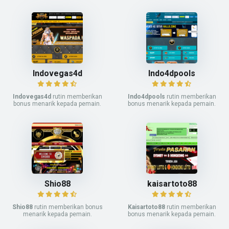
Indovegas4d
Indo4dpools
Indovegas4d
rutin memberikan
Indo4dpools
rutin memberikan
bonus menarik kepada pemain.
bonus menarik kepada pemain.
Shio88
kaisartoto88
Shio88
rutin memberikan bonus
Kaisartoto88
rutin memberikan
menarik kepada pemain.
bonus menarik kepada pemain.