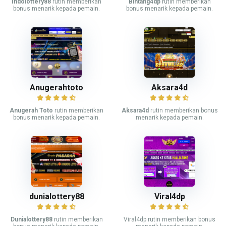
Indolottery88
rutin memberikan
Bintang4dp
rutin memberikan
bonus menarik kepada pemain.
bonus menarik kepada pemain.
Anugerahtoto
Aksara4d
Anugerah Toto
rutin memberikan
Aksara4d
rutin memberikan bonus
bonus menarik kepada pemain.
menarik kepada pemain.
dunialottery88
Viral4dp
Dunialottery88
rutin memberikan
Viral4dp rutin memberikan bonus