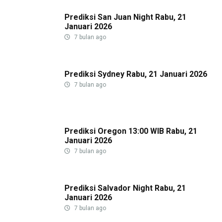
Prediksi San Juan Night Rabu, 21
Januari 2026
7 bulan ago
Prediksi Sydney Rabu, 21 Januari 2026
7 bulan ago
Prediksi Oregon 13:00 WIB Rabu, 21
Januari 2026
7 bulan ago
Prediksi Salvador Night Rabu, 21
Januari 2026
7 bulan ago