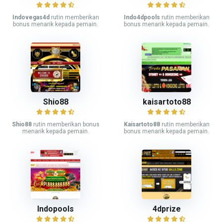
Indovegas4d
rutin memberikan
Indo4dpools
rutin memberikan
bonus menarik kepada pemain.
bonus menarik kepada pemain.
Shio88
kaisartoto88
Shio88
rutin memberikan bonus
Kaisartoto88
rutin memberikan
menarik kepada pemain.
bonus menarik kepada pemain.
Indopools
4dprize