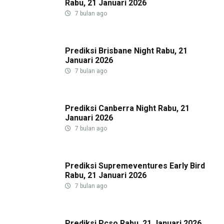
Rabu, 21 Januari 2026
7 bulan ago
Prediksi Brisbane Night Rabu, 21
Januari 2026
7 bulan ago
Prediksi Canberra Night Rabu, 21
Januari 2026
7 bulan ago
Prediksi Supremeventures Early Bird
Rabu, 21 Januari 2026
7 bulan ago
Prediksi Pcso Rabu, 21 Januari 2026