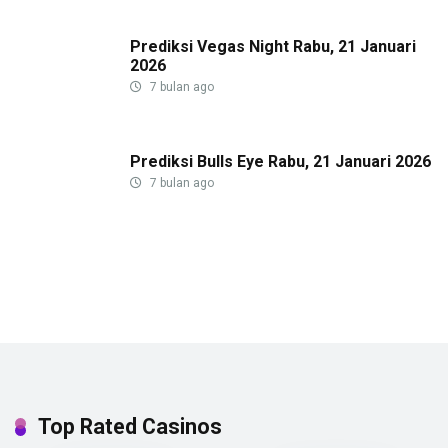
Prediksi Vegas Night Rabu, 21 Januari
2026
7 bulan ago
Prediksi Bulls Eye Rabu, 21 Januari 2026
7 bulan ago
Top Rated Casinos