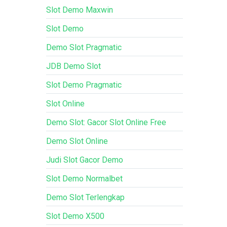
Slot Demo Maxwin
Slot Demo
Demo Slot Pragmatic
JDB Demo Slot
Slot Demo Pragmatic
Slot Online
Demo Slot: Gacor Slot Online Free
Demo Slot Online
Judi Slot Gacor Demo
Slot Demo Normalbet
Demo Slot Terlengkap
Slot Demo X500