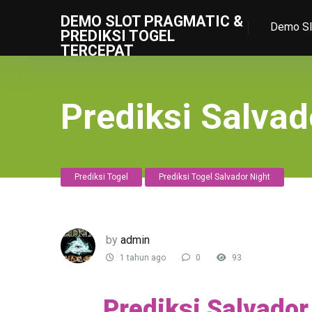
DEMO SLOT PRAGMATIC &
Demo Sl
PREDIKSI TOGEL
TERCEPAT
Prediksi Salvad
Prediksi Togel
Prediksi Togel Salvador Night
by
admin
1 tahun ago
0
93
Prediksi Salvador