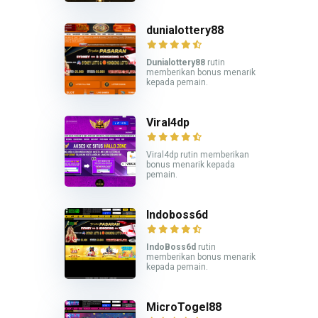
dunialottery88
Dunialottery88
rutin
memberikan bonus menarik
kepada pemain.
Viral4dp
Viral4dp rutin memberikan
bonus menarik kepada
pemain.
Indoboss6d
IndoBoss6d
rutin
memberikan bonus menarik
kepada pemain.
MicroTogel88