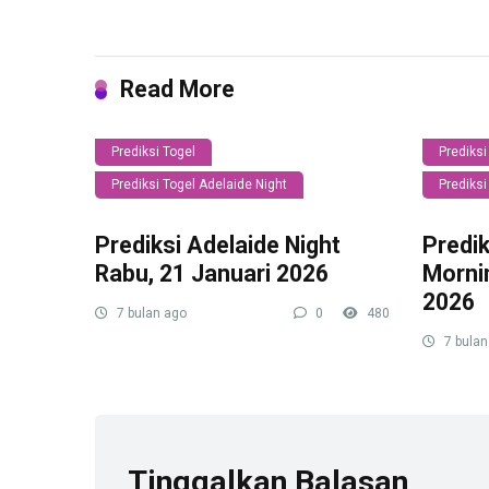
Read More
Prediksi Togel
Prediksi
Prediksi Togel Adelaide Night
Prediksi
Prediksi Adelaide Night
Predik
Rabu, 21 Januari 2026
Morni
2026
7 bulan ago
0
480
7 bulan
Tinggalkan Balasan