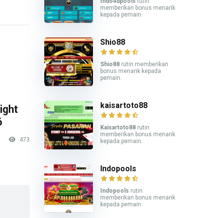
Indo4dpools
rutin
memberikan bonus menarik
kepada pemain.
Shio88
Shio88
rutin memberikan
bonus menarik kepada
pemain.
kaisartoto88
ight
6
Kaisartoto88
rutin
memberikan bonus menarik
473
kepada pemain.
Indopools
Indopools
rutin
memberikan bonus menarik
kepada pemain.