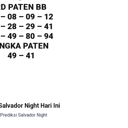
2D PATEN BB
 – 08 – 09 – 12
 – 28 – 29 – 41
 – 49 – 80 – 94
NGKA PATEN
49 – 41
Salvador Night Hari Ini