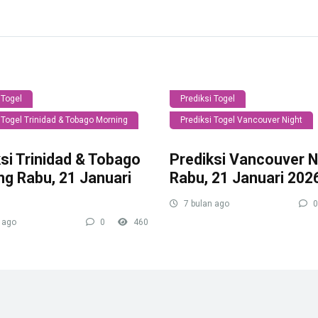
 Togel
Prediksi Togel
 Togel Trinidad & Tobago Morning
Prediksi Togel Vancouver Night
si Trinidad & Tobago
Prediksi Vancouver N
ng Rabu, 21 Januari
Rabu, 21 Januari 202
7 bulan ago
0
 ago
0
460