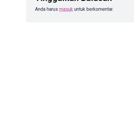
Anda harus
masuk
untuk berkomentar.