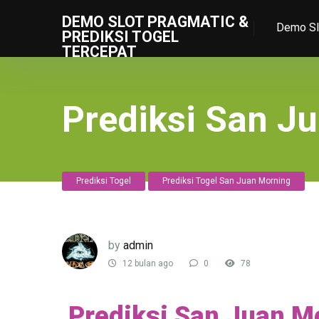
DEMO SLOT PRAGMATIC &
Demo Sl
PREDIKSI TOGEL
TERCEPAT
Prediksi San J
Prediksi Togel
Prediksi Togel San Juan Morning
by
admin
12 bulan ago
0
78
Prediksi San Juan M