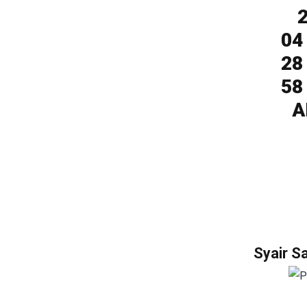
04
28
58
A
Syair S