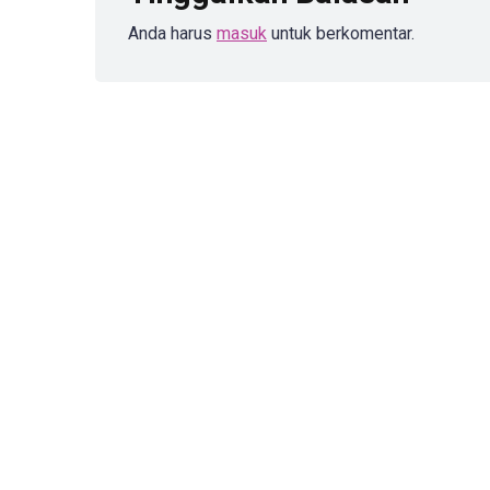
Anda harus
masuk
untuk berkomentar.