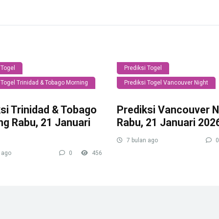
 Togel
Prediksi Togel
 Togel Trinidad & Tobago Morning
Prediksi Togel Vancouver Night
si Trinidad & Tobago
Prediksi Vancouver N
ng Rabu, 21 Januari
Rabu, 21 Januari 202
7 bulan ago
0
 ago
0
456