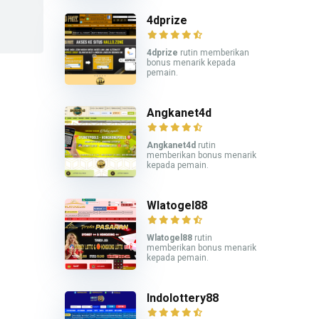
4dprize
4dprize
rutin memberikan
bonus menarik kepada
pemain.
Angkanet4d
Angkanet4d
rutin
memberikan bonus menarik
kepada pemain.
Wlatogel88
Wlatogel88
rutin
memberikan bonus menarik
kepada pemain.
Indolottery88