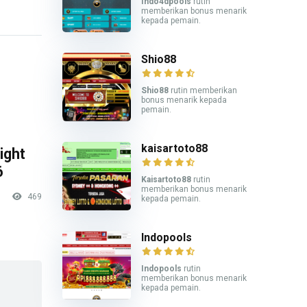
Indo4dpools
rutin
memberikan bonus menarik
kepada pemain.
Shio88
Shio88
rutin memberikan
bonus menarik kepada
pemain.
kaisartoto88
ight
6
Kaisartoto88
rutin
memberikan bonus menarik
469
kepada pemain.
Indopools
Indopools
rutin
memberikan bonus menarik
kepada pemain.