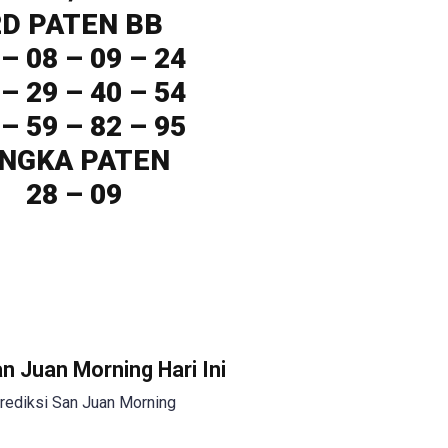
2D PATEN BB
 – 08 – 09 – 24
 – 29 – 40 – 54
 – 59 – 82 – 95
NGKA PATEN
28 – 09
an Juan Morning Hari Ini