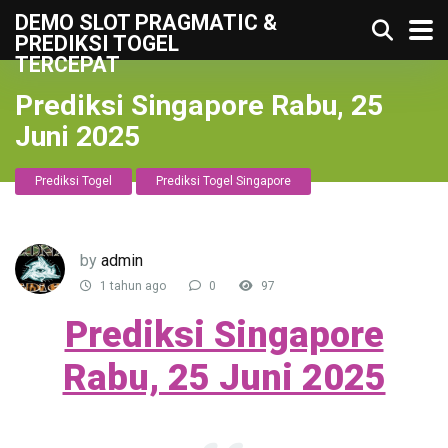
DEMO SLOT PRAGMATIC &
PREDIKSI TOGEL
TERCEPAT
Prediksi Singapore Rabu, 25
Juni 2025
Prediksi Togel
Prediksi Togel Singapore
by
admin
1 tahun ago
0
97
Prediksi Singapore
Rabu, 25 Juni 2025