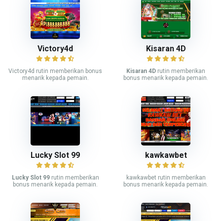
Victory4d
Kisaran 4D
Victory4d rutin memberikan bonus
Kisaran 4D
rutin memberikan
menarik kepada pemain.
bonus menarik kepada pemain.
Lucky Slot 99
kawkawbet
Lucky Slot 99
rutin memberikan
kawkawbet rutin memberikan
bonus menarik kepada pemain.
bonus menarik kepada pemain.