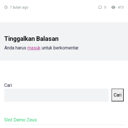
7 bulan ago
0
473
Tinggalkan Balasan
Anda harus
masuk
untuk berkomentar.
Cari
Cari
Slot Demo Zeus