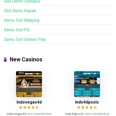
Slot Demo Olympus
Slot Demo Rupiah
Demo Slot Mahjong
Demo Slot PG
Demo Slot Station Play
New Casinos
Indovegas4d
Indo4dpools
Indovegas4d
rutin memberikan
Indo4dpools
rutin memberikan