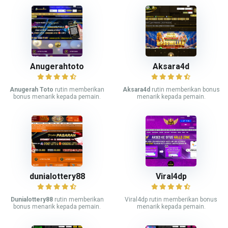
Anugerahtoto
Aksara4d
Anugerah Toto
rutin memberikan
Aksara4d
rutin memberikan bonus
bonus menarik kepada pemain.
menarik kepada pemain.
dunialottery88
Viral4dp
Dunialottery88
rutin memberikan
Viral4dp rutin memberikan bonus
bonus menarik kepada pemain.
menarik kepada pemain.