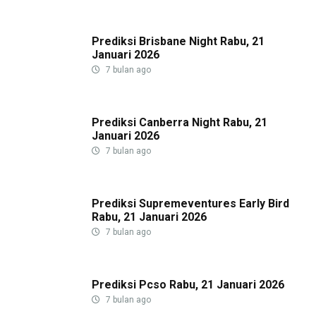
Prediksi Brisbane Night Rabu, 21
Januari 2026
7 bulan ago
Prediksi Canberra Night Rabu, 21
Januari 2026
7 bulan ago
Prediksi Supremeventures Early Bird
Rabu, 21 Januari 2026
7 bulan ago
Prediksi Pcso Rabu, 21 Januari 2026
7 bulan ago