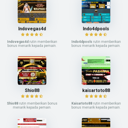
Indovegas4d
Indo4dpools
Indovegas4d
rutin memberikan
Indo4dpools
rutin memberikan
bonus menarik kepada pemain.
bonus menarik kepada pemain.
Shio88
kaisartoto88
Shio88
rutin memberikan bonus
Kaisartoto88
rutin memberikan
menarik kepada pemain.
bonus menarik kepada pemain.