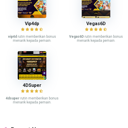
Vip4dp
Vegas6D
vip4d
rutin memberikan bonus
Vegas6D
rutin memberikan bonus
menarik kepada pemain.
menarik kepada pemain.
4DSuper
4dsuper
rutin memberikan bonus
menarik kepada pemain.