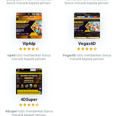
bonus menarik kepada pemain.
bonus menarik kepada pemain.
Vip4dp
Vegas6D
vip4d
rutin memberikan bonus
Vegas6D
rutin memberikan bonus
menarik kepada pemain.
menarik kepada pemain.
4DSuper
4dsuper
rutin memberikan bonus
menarik kepada pemain.