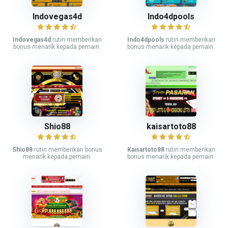
Indovegas4d
Indo4dpools
Indovegas4d
rutin memberikan
Indo4dpools
rutin memberikan
bonus menarik kepada pemain.
bonus menarik kepada pemain.
Shio88
kaisartoto88
Shio88
rutin memberikan bonus
Kaisartoto88
rutin memberikan
menarik kepada pemain.
bonus menarik kepada pemain.