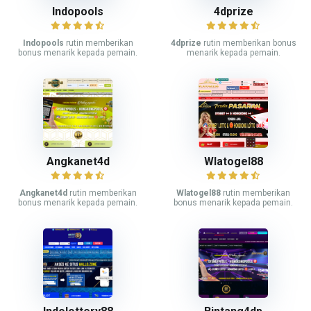
Indopools
4dprize
Indopools
rutin memberikan
4dprize
rutin memberikan bonus
bonus menarik kepada pemain.
menarik kepada pemain.
Angkanet4d
Wlatogel88
Angkanet4d
rutin memberikan
Wlatogel88
rutin memberikan
bonus menarik kepada pemain.
bonus menarik kepada pemain.