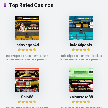
Top Rated Casinos
Indovegas4d
Indo4dpools
Indovegas4d
rutin memberikan
Indo4dpools
rutin memberikan
bonus menarik kepada pemain.
bonus menarik kepada pemain.
Shio88
kaisartoto88
Shio88
rutin memberikan bonus
Kaisartoto88
rutin memberikan