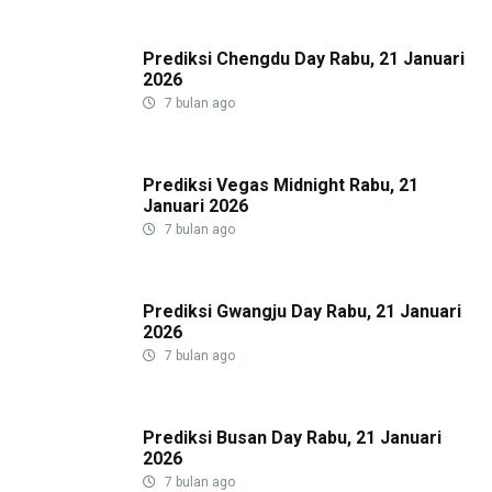
Prediksi Chengdu Day Rabu, 21 Januari
2026
7 bulan ago
Prediksi Vegas Midnight Rabu, 21
Januari 2026
7 bulan ago
Prediksi Gwangju Day Rabu, 21 Januari
2026
7 bulan ago
Prediksi Busan Day Rabu, 21 Januari
2026
7 bulan ago