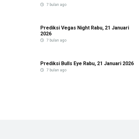
7 bulan ago
Prediksi Vegas Night Rabu, 21 Januari
2026
7 bulan ago
Prediksi Bulls Eye Rabu, 21 Januari 2026
7 bulan ago