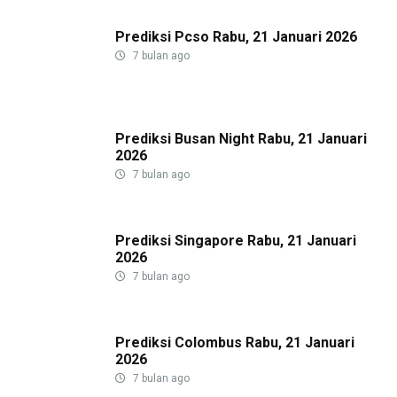
Prediksi Pcso Rabu, 21 Januari 2026
7 bulan ago
Prediksi Busan Night Rabu, 21 Januari
2026
7 bulan ago
Prediksi Singapore Rabu, 21 Januari
2026
7 bulan ago
Prediksi Colombus Rabu, 21 Januari
2026
7 bulan ago