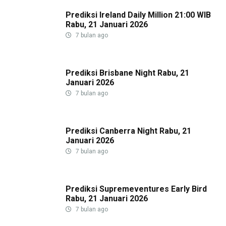
Prediksi Ireland Daily Million 21:00 WIB
Rabu, 21 Januari 2026
7 bulan ago
Prediksi Brisbane Night Rabu, 21
Januari 2026
7 bulan ago
Prediksi Canberra Night Rabu, 21
Januari 2026
7 bulan ago
Prediksi Supremeventures Early Bird
Rabu, 21 Januari 2026
7 bulan ago