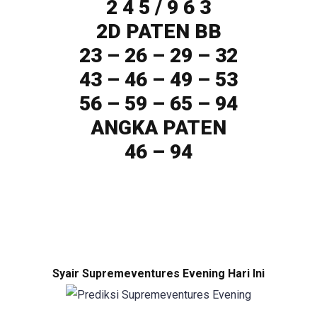
2 4 5 / 9 6 3
2D PATEN BB
23 – 26 – 29 – 32
43 – 46 – 49 – 53
56 – 59 – 65 – 94
ANGKA PATEN
46 – 94
Syair Supremeventures Evening Hari Ini