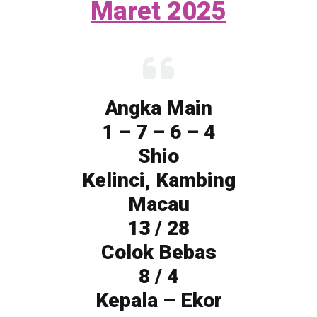
Maret 2025
Angka Main
1 – 7 – 6 – 4
Shio
Kelinci, Kambing
Macau
13 / 28
Colok Bebas
8 / 4
Kepala – Ekor