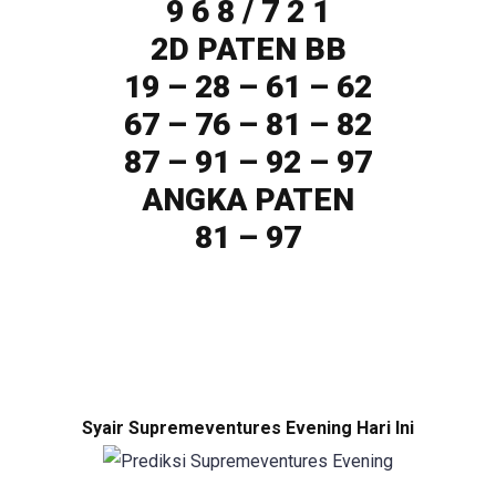
9 6 8 / 7 2 1
2D PATEN BB
19 – 28 – 61 – 62
67 – 76 – 81 – 82
87 – 91 – 92 – 97
ANGKA PATEN
81 – 97
Syair Supremeventures Evening Hari Ini