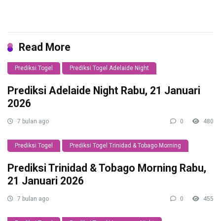
Read More
Prediksi Togel
Prediksi Togel Adelaide Night
Prediksi Adelaide Night Rabu, 21 Januari
2026
7 bulan ago
0
480
Prediksi Togel
Prediksi Togel Trinidad & Tobago Morning
Prediksi Trinidad & Tobago Morning Rabu,
21 Januari 2026
7 bulan ago
0
455