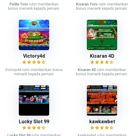
Pelita Toto
rutin memberikan
Kisaran Toto
rutin memberikan
bonus menarik kepada pemain.
bonus menarik kepada pemain.
Victory4d
Kisaran 4D
Victory4d rutin memberikan bonus
Kisaran 4D
rutin memberikan
menarik kepada pemain.
bonus menarik kepada pemain.
Lucky Slot 99
kawkawbet
Lucky Slot 99
rutin memberikan
kawkawbet rutin memberikan