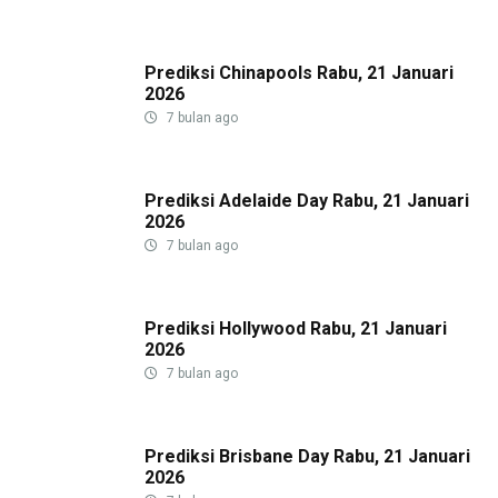
Prediksi Chinapools Rabu, 21 Januari
2026
7 bulan ago
Prediksi Adelaide Day Rabu, 21 Januari
2026
7 bulan ago
Prediksi Hollywood Rabu, 21 Januari
2026
7 bulan ago
Prediksi Brisbane Day Rabu, 21 Januari
2026