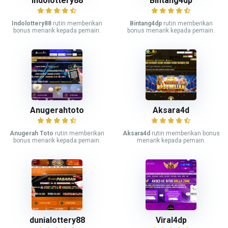
Indolottery88
Bintang4dp
Indolottery88
rutin memberikan
Bintang4dp
rutin memberikan
bonus menarik kepada pemain.
bonus menarik kepada pemain.
Anugerahtoto
Aksara4d
Anugerah Toto
rutin memberikan
Aksara4d
rutin memberikan bonus
bonus menarik kepada pemain.
menarik kepada pemain.
dunialottery88
Viral4dp