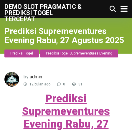
DEMO SLOT PRAGMATIC &
PREDIKSI TOGEL
TERCEPAT
Prediksi Supremeventures
Evening Rabu, 27 Agustus 2025
Prediksi Togel
Prediksi Togel Supremeventures Evening
by
admin
12 bulan ago
0
81
Prediksi
Supremeventures
Evening Rabu, 27