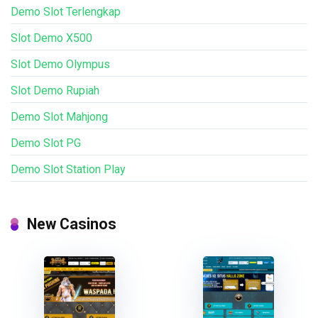
Demo Slot Terlengkap
Slot Demo X500
Slot Demo Olympus
Slot Demo Rupiah
Demo Slot Mahjong
Demo Slot PG
Demo Slot Station Play
New Casinos