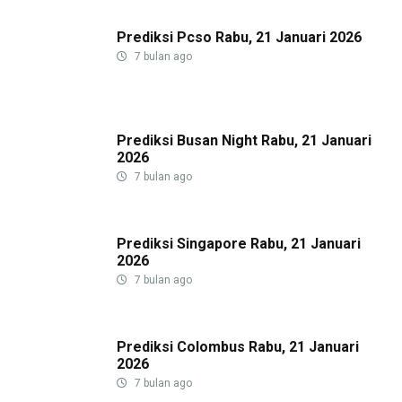
Prediksi Pcso Rabu, 21 Januari 2026
7 bulan ago
Prediksi Busan Night Rabu, 21 Januari
2026
7 bulan ago
Prediksi Singapore Rabu, 21 Januari
2026
7 bulan ago
Prediksi Colombus Rabu, 21 Januari
2026
7 bulan ago