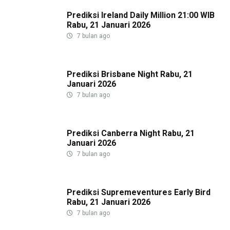
Prediksi Ireland Daily Million 21:00 WIB
Rabu, 21 Januari 2026
7 bulan ago
Prediksi Brisbane Night Rabu, 21
Januari 2026
7 bulan ago
Prediksi Canberra Night Rabu, 21
Januari 2026
7 bulan ago
Prediksi Supremeventures Early Bird
Rabu, 21 Januari 2026
7 bulan ago