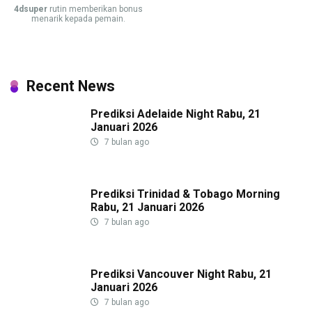
4dsuper
rutin memberikan bonus
menarik kepada pemain.
Recent News
Prediksi Adelaide Night Rabu, 21
Januari 2026
7 bulan ago
Prediksi Trinidad & Tobago Morning
Rabu, 21 Januari 2026
7 bulan ago
Prediksi Vancouver Night Rabu, 21
Januari 2026
7 bulan ago