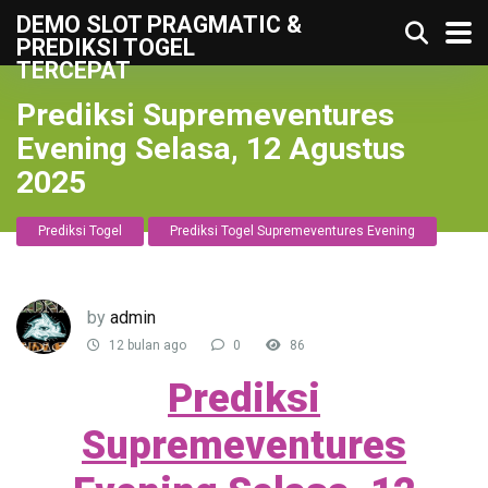
DEMO SLOT PRAGMATIC &
PREDIKSI TOGEL
TERCEPAT
Prediksi Supremeventures
Evening Selasa, 12 Agustus
2025
Prediksi Togel
Prediksi Togel Supremeventures Evening
by
admin
12 bulan ago
0
86
Prediksi
Supremeventures