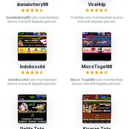
dunialottery88
Viral4dp
Dunialottery88
rutin memberikan
Viral4dp rutin memberikan bonus
bonus menarik kepada pemain.
menarik kepada pemain.
Indoboss6d
MicroTogel88
IndoBoss6d
rutin memberikan
Micro Togel88
rutin memberikan
bonus menarik kepada pemain.
bonus menarik kepada pemain.
Pelita Toto
Kisaran Toto