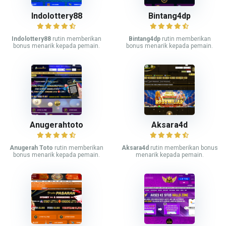
Indolottery88
Bintang4dp
Indolottery88
rutin memberikan
Bintang4dp
rutin memberikan
bonus menarik kepada pemain.
bonus menarik kepada pemain.
Anugerahtoto
Aksara4d
Anugerah Toto
rutin memberikan
Aksara4d
rutin memberikan bonus
bonus menarik kepada pemain.
menarik kepada pemain.