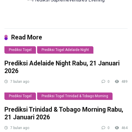
Read More
Prediksi Togel
Prediksi Togel Adelaide Night
Prediksi Adelaide Night Rabu, 21 Januari
2026
7 bulan ago
0
489
Prediksi Togel
Prediksi Togel Trinidad & Tobago Morning
Prediksi Trinidad & Tobago Morning Rabu,
21 Januari 2026
7 bulan ago
0
464