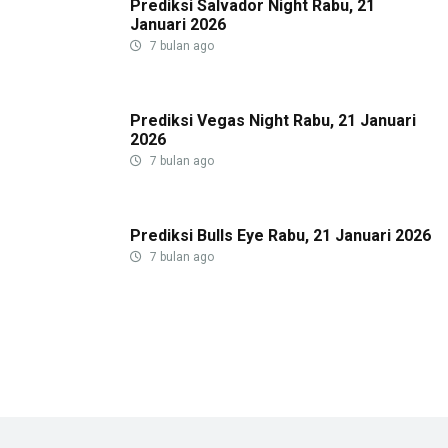
Prediksi Salvador Night Rabu, 21
Januari 2026
7 bulan ago
Prediksi Vegas Night Rabu, 21 Januari
2026
7 bulan ago
Prediksi Bulls Eye Rabu, 21 Januari 2026
7 bulan ago