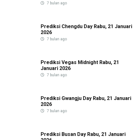
7 bulan ago
Prediksi Chengdu Day Rabu, 21 Januari
2026
7 bulan ago
Prediksi Vegas Midnight Rabu, 21
Januari 2026
7 bulan ago
Prediksi Gwangju Day Rabu, 21 Januari
2026
7 bulan ago
Prediksi Busan Day Rabu, 21 Januari