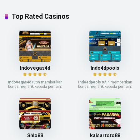
Top Rated Casinos
Indovegas4d
Indo4dpools
Indovegas4d
rutin memberikan
Indo4dpools
rutin memberikan
bonus menarik kepada pemain.
bonus menarik kepada pemain.
Shio88
kaisartoto88