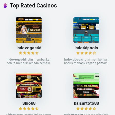
Top Rated Casinos
Indovegas4d
Indo4dpools
Indovegas4d
rutin memberikan
Indo4dpools
rutin memberikan
bonus menarik kepada pemain.
bonus menarik kepada pemain.
Shio88
kaisartoto88
Shio88
rutin memberikan bonus
Kaisartoto88
rutin memberikan