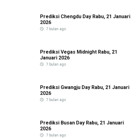
Prediksi Chengdu Day Rabu, 21 Januari
2026
7 bulan ago
Prediksi Vegas Midnight Rabu, 21
Januari 2026
7 bulan ago
Prediksi Gwangju Day Rabu, 21 Januari
2026
7 bulan ago
Prediksi Busan Day Rabu, 21 Januari
2026
7 bulan ago