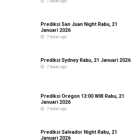
7 bulan ago
Prediksi San Juan Night Rabu, 21
Januari 2026
7 bulan ago
Prediksi Sydney Rabu, 21 Januari 2026
7 bulan ago
Prediksi Oregon 13:00 WIB Rabu, 21
Januari 2026
7 bulan ago
Prediksi Salvador Night Rabu, 21
Januari 2026