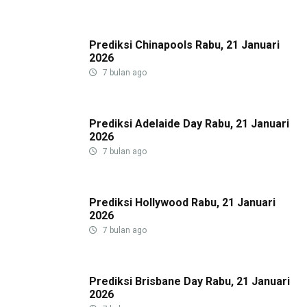
Prediksi Chinapools Rabu, 21 Januari
2026
7 bulan ago
Prediksi Adelaide Day Rabu, 21 Januari
2026
7 bulan ago
Prediksi Hollywood Rabu, 21 Januari
2026
7 bulan ago
Prediksi Brisbane Day Rabu, 21 Januari
2026