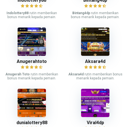
Indolottery88
Bintang4dp
Indolottery88
rutin memberikan
Bintang4dp
rutin memberikan
bonus menarik kepada pemain.
bonus menarik kepada pemain.
Anugerahtoto
Aksara4d
Anugerah Toto
rutin memberikan
Aksara4d
rutin memberikan bonus
bonus menarik kepada pemain.
menarik kepada pemain.
dunialottery88
Viral4dp