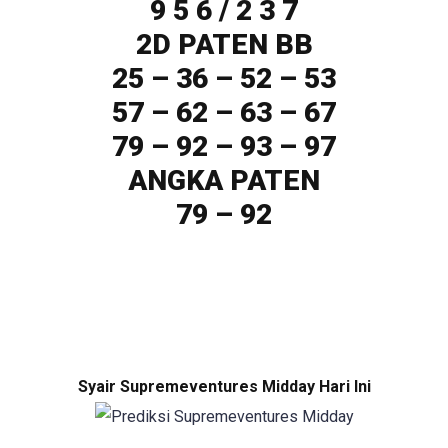
9 5 6 / 2 3 7
2D PATEN BB
25 – 36 – 52 – 53
57 – 62 – 63 – 67
79 – 92 – 93 – 97
ANGKA PATEN
79 – 92
Syair Supremeventures Midday Hari Ini