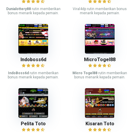
Dunialottery88
rutin memberikan
Viral4dp rutin memberikan bonus
bonus menarik kepada pemain.
menarik kepada pemain.
Indoboss6d
MicroTogel88
IndoBoss6d
rutin memberikan
Micro Togel88
rutin memberikan
bonus menarik kepada pemain.
bonus menarik kepada pemain.
Pelita Toto
Kisaran Toto