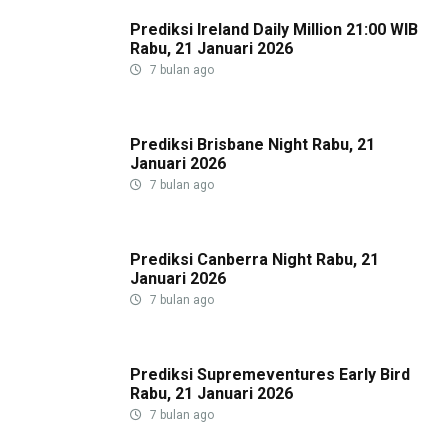
Prediksi Ireland Daily Million 21:00 WIB
Rabu, 21 Januari 2026
7 bulan ago
Prediksi Brisbane Night Rabu, 21
Januari 2026
7 bulan ago
Prediksi Canberra Night Rabu, 21
Januari 2026
7 bulan ago
Prediksi Supremeventures Early Bird
Rabu, 21 Januari 2026
7 bulan ago