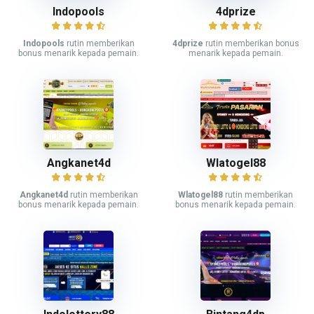
Indopools
4dprize
Indopools
rutin memberikan
4dprize
rutin memberikan bonus
bonus menarik kepada pemain.
menarik kepada pemain.
Angkanet4d
Wlatogel88
Angkanet4d
rutin memberikan
Wlatogel88
rutin memberikan
bonus menarik kepada pemain.
bonus menarik kepada pemain.