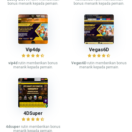
bonus menarik kepada pemain.
bonus menarik kepada pemain.
Vip4dp
Vegas6D
vip4d
rutin memberikan bonus
Vegas6D
rutin memberikan bonus
menarik kepada pemain.
menarik kepada pemain.
4DSuper
4dsuper
rutin memberikan bonus
menarik kepada pemain.