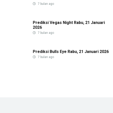
7 bulan ago
Prediksi Vegas Night Rabu, 21 Januari
2026
7 bulan ago
Prediksi Bulls Eye Rabu, 21 Januari 2026
7 bulan ago