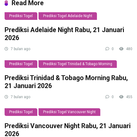
Read More
Prediksi Togel
Prediksi Togel Adelaide Night
Prediksi Adelaide Night Rabu, 21 Januari
2026
7 bulan ago
0
480
Prediksi Togel
Prediksi Togel Trinidad & Tobago Morning
Prediksi Trinidad & Tobago Morning Rabu,
21 Januari 2026
7 bulan ago
0
455
Prediksi Togel
Prediksi Togel Vancouver Night
Prediksi Vancouver Night Rabu, 21 Januari
2026