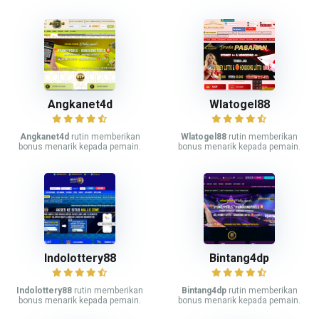
Angkanet4d
Wlatogel88
Angkanet4d
rutin memberikan
Wlatogel88
rutin memberikan
bonus menarik kepada pemain.
bonus menarik kepada pemain.
Indolottery88
Bintang4dp
Indolottery88
rutin memberikan
Bintang4dp
rutin memberikan
bonus menarik kepada pemain.
bonus menarik kepada pemain.