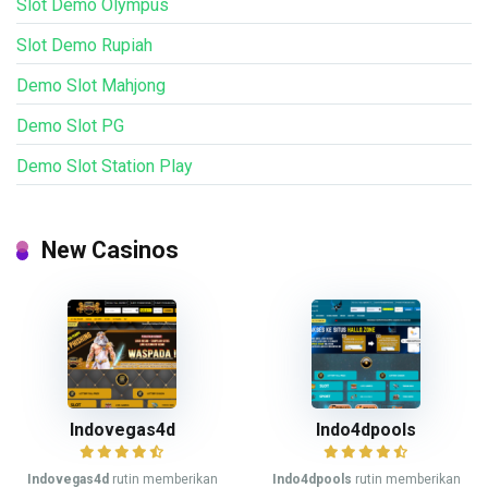
Slot Demo Olympus
Slot Demo Rupiah
Demo Slot Mahjong
Demo Slot PG
Demo Slot Station Play
New Casinos
Indovegas4d
Indo4dpools
Indovegas4d
rutin memberikan
Indo4dpools
rutin memberikan