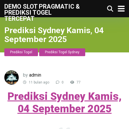
DEMO SLOT PRAGMATIC &
PREDIKSI TOGEL
TERCEPAT
Prediksi Sydney Kamis, 04
September 2025
Prediksi Togel
Prediksi Togel Sydney
by
admin
11 bulan ago
0
77
Prediksi Sydney Kamis,
04 September 2025