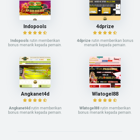
Indopools
4dprize
Indopools
rutin memberikan
4dprize
rutin memberikan bonus
bonus menarik kepada pemain.
menarik kepada pemain.
Angkanet4d
Wlatogel88
Angkanet4d
rutin memberikan
Wlatogel88
rutin memberikan
bonus menarik kepada pemain.
bonus menarik kepada pemain.