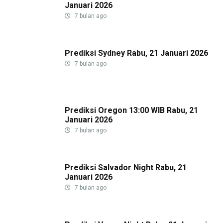
Januari 2026
7 bulan ago
Prediksi Sydney Rabu, 21 Januari 2026
7 bulan ago
Prediksi Oregon 13:00 WIB Rabu, 21
Januari 2026
7 bulan ago
Prediksi Salvador Night Rabu, 21
Januari 2026
7 bulan ago