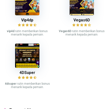
Vip4dp
Vegas6D
vip4d
rutin memberikan bonus
Vegas6D
rutin memberikan bonus
menarik kepada pemain.
menarik kepada pemain.
4DSuper
4dsuper
rutin memberikan bonus
menarik kepada pemain.