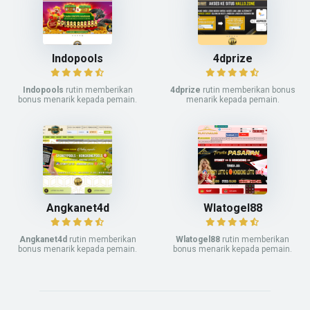
Indopools
4dprize
Indopools
rutin memberikan
4dprize
rutin memberikan bonus
bonus menarik kepada pemain.
menarik kepada pemain.
Angkanet4d
Wlatogel88
Angkanet4d
rutin memberikan
Wlatogel88
rutin memberikan
bonus menarik kepada pemain.
bonus menarik kepada pemain.