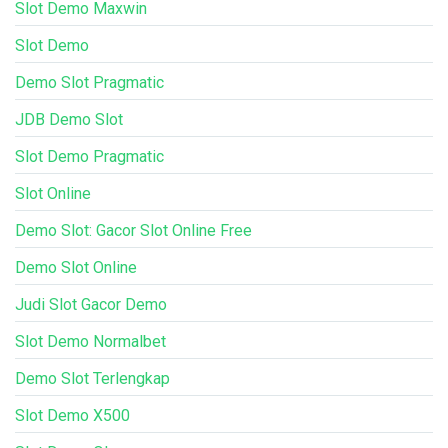
Slot Demo Maxwin
Slot Demo
Demo Slot Pragmatic
JDB Demo Slot
Slot Demo Pragmatic
Slot Online
Demo Slot: Gacor Slot Online Free
Demo Slot Online
Judi Slot Gacor Demo
Slot Demo Normalbet
Demo Slot Terlengkap
Slot Demo X500