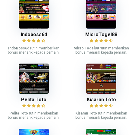
Indoboss6d
MicroTogel88
IndoBoss6d
rutin memberikan
Micro Togel88
rutin memberikan
bonus menarik kepada pemain.
bonus menarik kepada pemain.
Pelita Toto
Kisaran Toto
Pelita Toto
rutin memberikan
Kisaran Toto
rutin memberikan
bonus menarik kepada pemain.
bonus menarik kepada pemain.