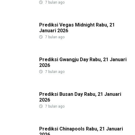
7 bulan ago
Prediksi Vegas Midnight Rabu, 21
Januari 2026
7 bulan ago
Prediksi Gwangju Day Rabu, 21 Januari
2026
7 bulan ago
Prediksi Busan Day Rabu, 21 Januari
2026
7 bulan ago
Prediksi Chinapools Rabu, 21 Januari
2026