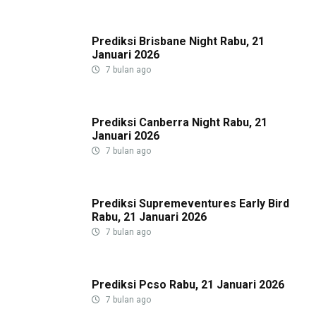
Prediksi Brisbane Night Rabu, 21
Januari 2026
7 bulan ago
Prediksi Canberra Night Rabu, 21
Januari 2026
7 bulan ago
Prediksi Supremeventures Early Bird
Rabu, 21 Januari 2026
7 bulan ago
Prediksi Pcso Rabu, 21 Januari 2026
7 bulan ago