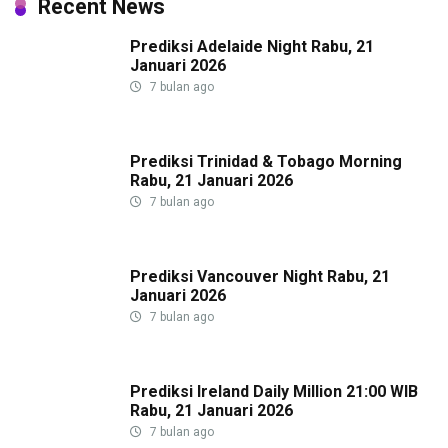
Recent News
Prediksi Adelaide Night Rabu, 21
Januari 2026
7 bulan ago
Prediksi Trinidad & Tobago Morning
Rabu, 21 Januari 2026
7 bulan ago
Prediksi Vancouver Night Rabu, 21
Januari 2026
7 bulan ago
Prediksi Ireland Daily Million 21:00 WIB
Rabu, 21 Januari 2026
7 bulan ago