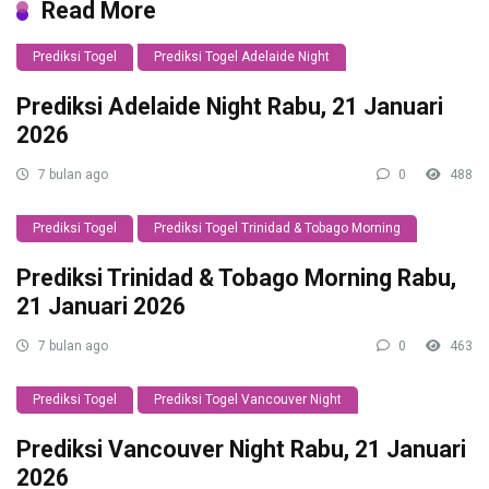
Read More
Prediksi Togel
Prediksi Togel Adelaide Night
Prediksi Adelaide Night Rabu, 21 Januari
2026
7 bulan ago
0
488
Prediksi Togel
Prediksi Togel Trinidad & Tobago Morning
Prediksi Trinidad & Tobago Morning Rabu,
21 Januari 2026
7 bulan ago
0
463
Prediksi Togel
Prediksi Togel Vancouver Night
Prediksi Vancouver Night Rabu, 21 Januari
2026