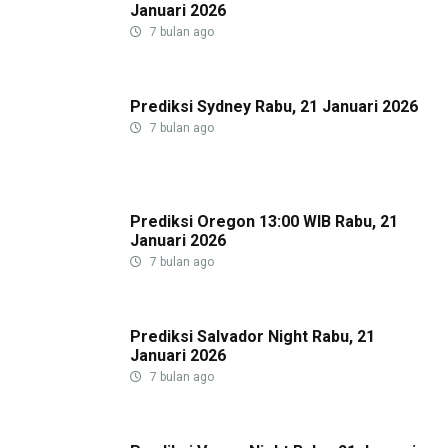
Januari 2026
7 bulan ago
Prediksi Sydney Rabu, 21 Januari 2026
7 bulan ago
Prediksi Oregon 13:00 WIB Rabu, 21
Januari 2026
7 bulan ago
Prediksi Salvador Night Rabu, 21
Januari 2026
7 bulan ago