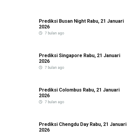
Prediksi Busan Night Rabu, 21 Januari
2026
7 bulan ago
Prediksi Singapore Rabu, 21 Januari
2026
7 bulan ago
Prediksi Colombus Rabu, 21 Januari
2026
7 bulan ago
Prediksi Chengdu Day Rabu, 21 Januari
2026