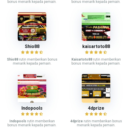
bonus menarik kepada pemain.
bonus menarik kepada pemain.
Shio88
kaisartoto88
Shio88
rutin memberikan bonus
Kaisartoto88
rutin memberikan
menarik kepada pemain.
bonus menarik kepada pemain.
Indopools
4dprize
Indopools
rutin memberikan
4dprize
rutin memberikan bonus
bonus menarik kepada pemain.
menarik kepada pemain.