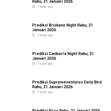
Rabu, 21 Januari 2026
7 bulan ago
Prediksi Brisbane Night Rabu, 21
Januari 2026
7 bulan ago
Prediksi Canberra Night Rabu, 21
Januari 2026
7 bulan ago
Prediksi Supremeventures Early Bird
Rabu, 21 Januari 2026
7 bulan ago
Prediksi Pcso Rabu, 21 Januari 2026