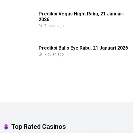
Prediksi Vegas Night Rabu, 21 Januari
2026
7 bulan ago
Prediksi Bulls Eye Rabu, 21 Januari 2026
7 bulan ago
Top Rated Casinos