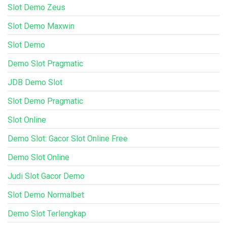
Slot Demo Zeus
Slot Demo Maxwin
Slot Demo
Demo Slot Pragmatic
JDB Demo Slot
Slot Demo Pragmatic
Slot Online
Demo Slot: Gacor Slot Online Free
Demo Slot Online
Judi Slot Gacor Demo
Slot Demo Normalbet
Demo Slot Terlengkap