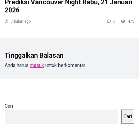
Prediksi Vancouver Night Rabu, 21 Januari
2026
7 bulan ago
0
475
Tinggalkan Balasan
Anda harus
masuk
untuk berkomentar.
Cari
Cari