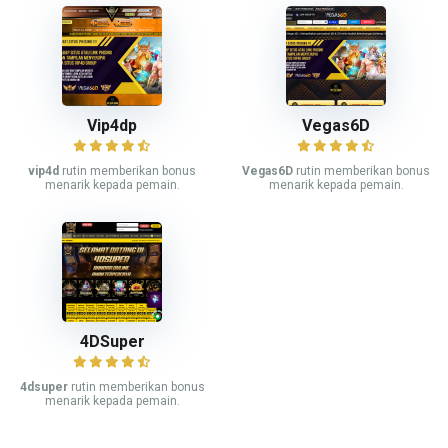
Vip4dp
Vegas6D
vip4d
rutin memberikan bonus
Vegas6D
rutin memberikan bonus
menarik kepada pemain.
menarik kepada pemain.
4DSuper
4dsuper
rutin memberikan bonus
menarik kepada pemain.