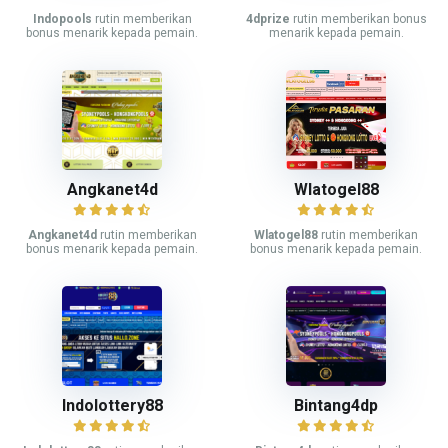
Indopools
rutin memberikan
4dprize
rutin memberikan bonus
bonus menarik kepada pemain.
menarik kepada pemain.
Angkanet4d
Wlatogel88
Angkanet4d
rutin memberikan
Wlatogel88
rutin memberikan
bonus menarik kepada pemain.
bonus menarik kepada pemain.
Indolottery88
Bintang4dp