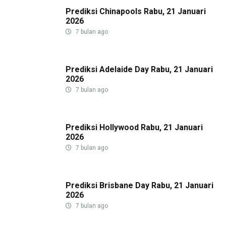
Prediksi Chinapools Rabu, 21 Januari
2026
7 bulan ago
Prediksi Adelaide Day Rabu, 21 Januari
2026
7 bulan ago
Prediksi Hollywood Rabu, 21 Januari
2026
7 bulan ago
Prediksi Brisbane Day Rabu, 21 Januari
2026
7 bulan ago