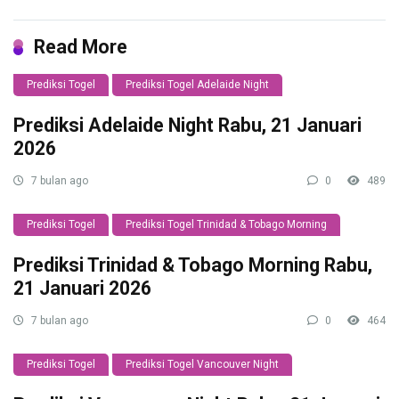
Read More
Prediksi Togel
Prediksi Togel Adelaide Night
Prediksi Adelaide Night Rabu, 21 Januari
2026
7 bulan ago
0
489
Prediksi Togel
Prediksi Togel Trinidad & Tobago Morning
Prediksi Trinidad & Tobago Morning Rabu,
21 Januari 2026
7 bulan ago
0
464
Prediksi Togel
Prediksi Togel Vancouver Night