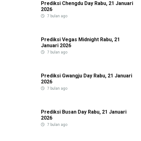
Prediksi Chengdu Day Rabu, 21 Januari
2026
7 bulan ago
Prediksi Vegas Midnight Rabu, 21
Januari 2026
7 bulan ago
Prediksi Gwangju Day Rabu, 21 Januari
2026
7 bulan ago
Prediksi Busan Day Rabu, 21 Januari
2026
7 bulan ago